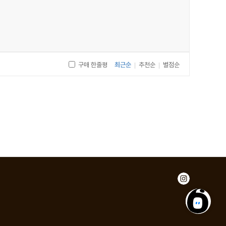
구매 한줄평
최근순
추천순
별점순
|
|