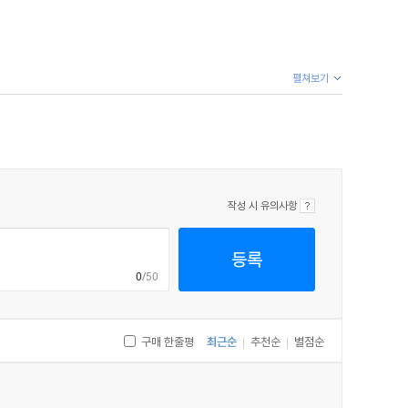
펼쳐보기
작성 시 유의사항
등록
0
/50
구매 한줄평
최근순
추천순
별점순
|
|