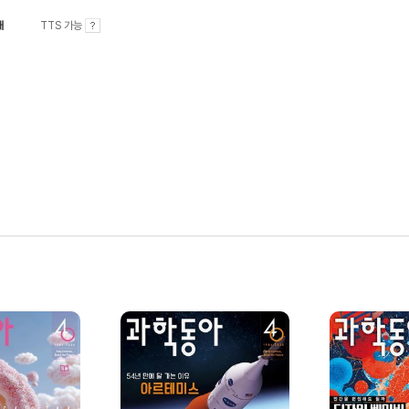
내
TTS 가능