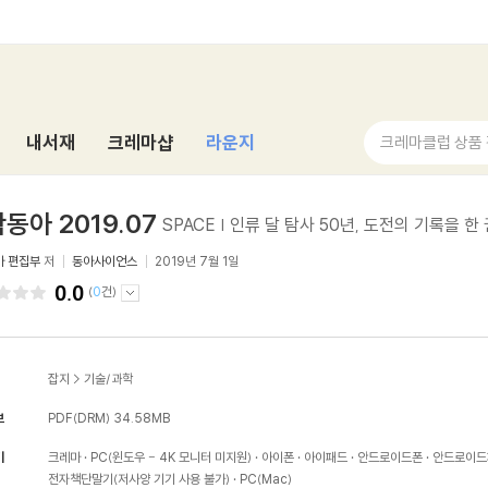
내서재
크레마샵
라운지
크레마클럽 상품
동아 2019.07
SPACE | 인류 달 탐사 50년, 도전의 기록을 한
아 편집부
저
동아사이언스
2019년 7월 1일
0.0
(
0
건)
잡지
>
기술/과학
보
PDF(DRM)
34.58MB
기
크레마
PC(윈도우 - 4K 모니터 미지원)
아이폰
아이패드
안드로이드폰
안드로이드
전자책단말기(저사양 기기 사용 불가)
PC(Mac)