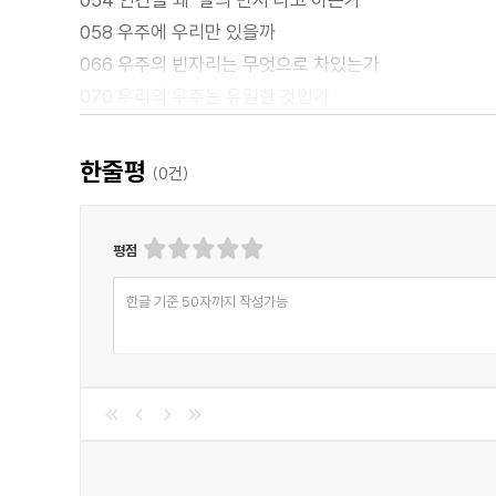
058 우주에 우리만 있을까
066 우주의 빈자리는 무엇으로 차있는가
070 우리의 우주는 유일한 것인가
076 인류는 정말로 달에 갔을까
Chapter 04 질서
한줄평
(
0
건)
084 우주의 태초
096 우주의 현재
평점
104 우주의 미래
Chapter 05 탐험
한글 기준 50자까지 작성가능
112 태양계
114 달 vs. 화성
136 수성 & 금성
138 목성 & 토성
140 천왕성 & 해왕성
142 소행성