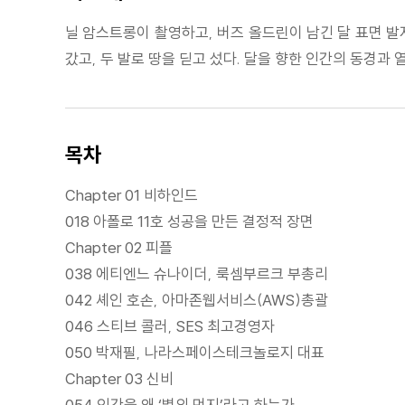
닐 암스트롱이 촬영하고, 버즈 올드린이 남긴 달 표면 발자
갔고, 두 발로 땅을 딛고 섰다. 달을 향한 인간의 동경과
목차
Chapter 01 비하인드
018 아폴로 11호 성공을 만든 결정적 장면
Chapter 02 피플
038 에티엔느 슈나이더, 룩셈부르크 부총리
042 셰인 호손, 아마존웹서비스(AWS)총괄
046 스티브 콜러, SES 최고경영자
050 박재필, 나라스페이스테크놀로지 대표
Chapter 03 신비
054 인간을 왜 ‘별의 먼지’라고 하는가