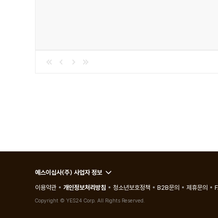
Chapter 06 영감
146 우주인의 드레스룸
152 우주인의 식탁
154 우주로 가는 탑승권
158 스크린에 투영된 우주
164 책으로 만나는 우주
예스이십사(주) 사업자 정보
이용약관
개인정보처리방침
청소년보호정책
B2B문의
제휴문의
Copyright © YES24 Corp. All Rights Reserved.