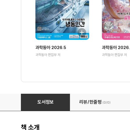
과학동아 2026.5
과학동아 2026
과학동아 편집부 저
과학동아 편집부 저
과학동아 2019.07
도서정보
리뷰/한줄평
(0/
0
)
책 소개