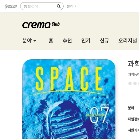
통합검색
분야
분야
홈
추천
인기
신규
오리지널
과학
과학동
분야
파일정
지원기