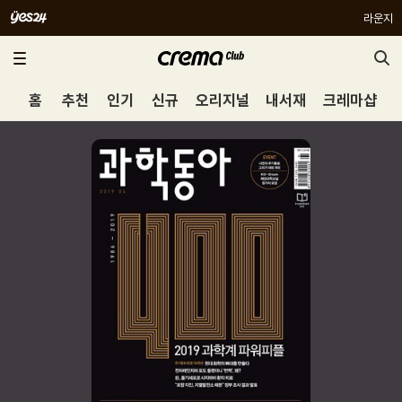
라운지
홈
추천
인기
신규
오리지널
내서재
크레마샵