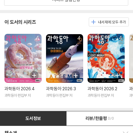
이 도서의 시리즈
내서재에 모두 추가
과학동아 2026.4
과학동아 2026.3
과학동아 2026.2
과
과학동아 편집부 저
과학동아 편집부 저
과학동아 편집부 저
과
도서정보
리뷰/한줄평
0/0
책소개 보이기/감추기