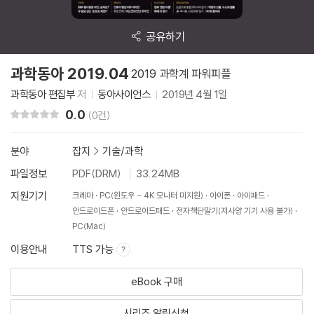
공유하기
과학동아 2019.04
2019 과학계 파워피플
과학동아 편집부
저
동아사이언스
2019년 4월 1일
0.0
리뷰 총점
(0건)
분야
잡지
>
기술/과학
파일정보
PDF(DRM)
33.24MB
지원기기
크레마
PC(윈도우 - 4K 모니터 미지원)
아이폰
아이패드
안드로이드폰
안드로이드패드
전자책단말기(저사양 기기 사용 불가)
PC(Mac)
이용안내
TTS 가능
eBook 구매
시리즈 알림신청