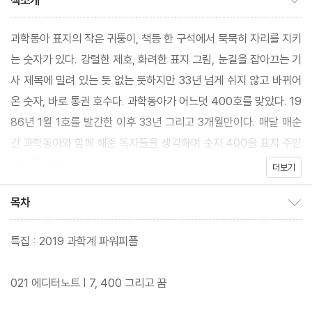
책소개
과학동아 표지의 작은 귀퉁이, 책등 한 구석에서 묵묵히 자리를 지키
는 숫자가 있다. 강렬한 제호, 화려한 표지 그림, 눈길을 잡아끄는 기
사 제목에 밀려 있는 듯 없는 듯하지만 33년 넘게 쉬지 않고 바뀌어
온 숫자, 바로 통권 호수다. 과학동아가 어느덧 400호를 맞았다. 19
86년 1월 1호를 발간한 이후 33년 그리고 3개월만이다. 매달 매순
간 과학동아와 함께 해준 독자들을 생각하며 숫자 400을 표지 주인
공으로 삼았다.
더보기
목차
목차 보이기/감추기
특집 : 2019 과학계 파워피플
021 에디터노트 | 7, 400 그리고 꿈