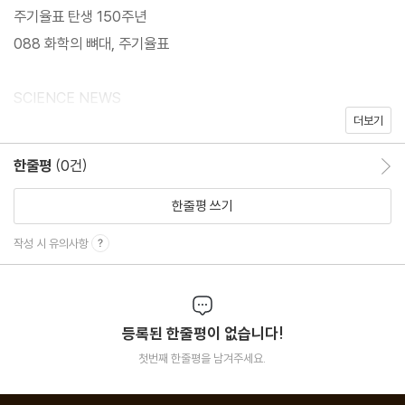
주기율표 탄생 150주년
088 화학의 뼈대, 주기율표
SCIENCE NEWS
더보기
022 “포항지진, 지열발전소가 촉발”
한줄평
(0건)
한줄평 이동
PHOTO
028 화보 | 회색 도시를 빛으로 물들이다 ‘미니멀 아트’의 대가 다니
한줄평 쓰기
엘 뷔렌
작성 시 유의사항
이달의 PICK
036 인공강우로 미세먼지 해소될까? 인공강우에 대한 궁금증4
등록된 한줄평이 없습니다!
040 나의 피, 땀, 호흡 거짓말 탐지 수사 직접 받아보니
첫번째 한줄평을 남겨주세요.
044 유도만능줄기세포로 척수 손상 환자 치료 日, 사지마비 환자
일으켜 세우나