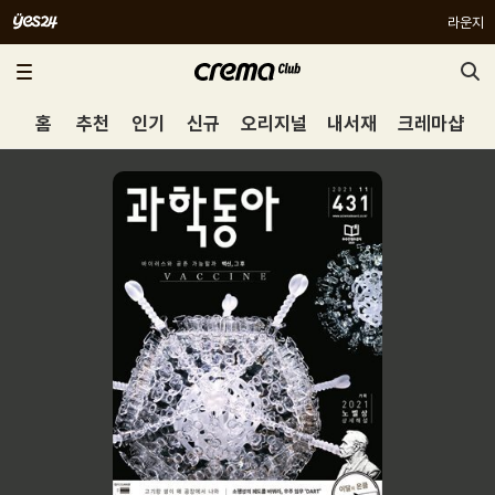
라운지
홈
추천
인기
신규
오리지널
내서재
크레마샵