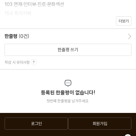
103 연재·인터뷰·진로·문화섹션
154 독자카페
더보기
156 후기
한줄평
(0건)
한줄평 이동
EASY 사이언스
012 화보 | 질병의 민얼굴과 마주하다
한줄평 쓰기
060 역사가 된 실패, 과학자의 ?망한연구’
작성 시 유의사항
062 미생 과학자들의 ?망한 실험’
064 3750m 질주의 과학, 활주로
102 그래픽뉴스
등록된 한줄평이 없습니다!
첫번째 한줄평을 남겨주세요.
EDGE 사이언스
040 사이언스 뉴스 | 구름이 새로운 구름 형성 방해한다
046 소행성 위협 막을 첫걸음, DART
로그인
회원가입
052 엔지니어의 손 끝, 누리호 심장을 빚다