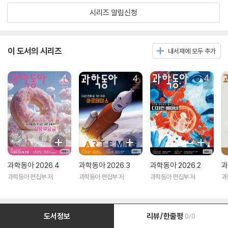
시리즈 알림신청
이 도서의 시리즈
내서재에 모두 추가
과학동아 2026.4
과학동아 2026.3
과학동아 2026.2
과
과학동아 편집부 저
과학동아 편집부 저
과학동아 편집부 저
과
도서정보
리뷰/한줄평
0/0