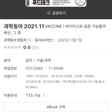
공유하기
과학동아 2021.11
VACCINE | 바이러스와 공존 가능할까
백신, 그 후
과학동아 편집부
저
동아사이언스
2021년 11월 1일
0.0
리뷰 총점
(0건)
분야
잡지
>
기술/과학
파일정보
PDF(DRM)
71.86MB
지원기기
크레마
PC(윈도우 - 4K 모니터 미지원)
아이폰
아이패드
안드로이드폰
안드로이드패드
전자책단말기(저사양 기기 사용 불가)
PC(Mac)
이용안내
TTS 가능
eBook 구매