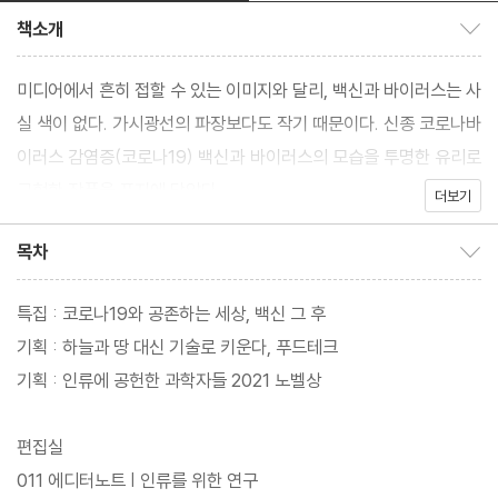
책소개
책소개 보이기/감추기
미디어에서 흔히 접할 수 있는 이미지와 달리, 백신과 바이러스는 사
실 색이 없다. 가시광선의 파장보다도 작기 때문이다. 신종 코로나바
이러스 감염증(코로나19) 백신과 바이러스의 모습을 투명한 유리로
구현한 작품을 표지에 담았다.
더보기
목차
목차 보이기/감추기
특집 : 코로나19와 공존하는 세상, 백신 그 후
기획 : 하늘과 땅 대신 기술로 키운다, 푸드테크
기획 : 인류에 공헌한 과학자들 2021 노벨상
편집실
011 에디터노트 | 인류를 위한 연구