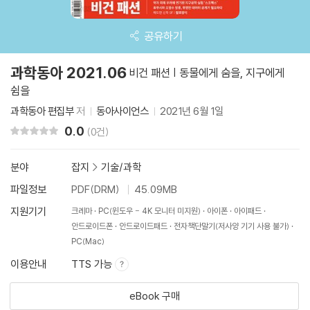
공유하기
과학동아 2021.06
비건 패션 | 동물에게 숨을, 지구에게
쉼을
과학동아 편집부
저
동아사이언스
2021년 6월 1일
0.0
리뷰 총점
(0건)
분야
잡지
>
기술/과학
파일정보
PDF(DRM)
45.09MB
지원기기
크레마
PC(윈도우 - 4K 모니터 미지원)
아이폰
아이패드
안드로이드폰
안드로이드패드
전자책단말기(저사양 기기 사용 불가)
PC(Mac)
이용안내
TTS 가능
eBook 구매