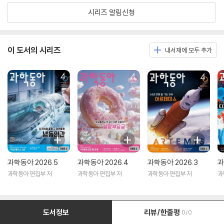
시리즈 알림신청
이 도서의 시리즈
내서재에 모두 추가
과학동아 2026.5
과학동아 2026.4
과학동아 2026.3
과
과학동아 편집부 저
과학동아 편집부 저
과학동아 편집부 저
과
도서정보
리뷰/한줄평
0/0