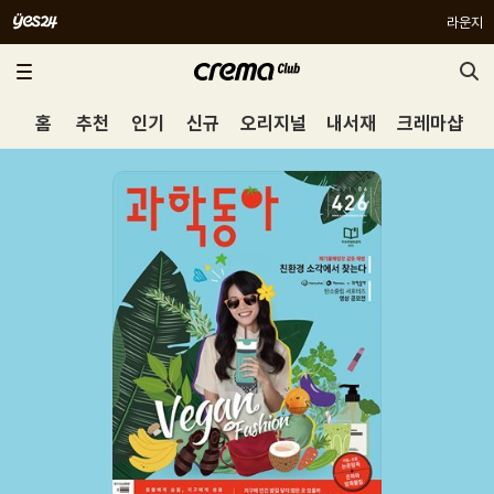
라운지
홈
추천
인기
신규
오리지널
내서재
크레마샵