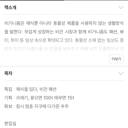
책소개
책소개 보이기/감추기
비거니즘은 채식뿐 아니라 동물성 제품을 사용하지 않는 생활방식
을 말한다. 무섭게 성장하는 비건 시장과 함께 비거니즘도 패션, 뷰
티, 취미 등 일상 속으로 확대되고 있다. 동물성 소재 없는 일상도 충
분히 멋지고 아름다울 수 있음을 보여주기 위해 비건 인플루언서 초
식마녀와 함께 비건 패션 화보를 제작해 표지에 담았다
더보기
목차
목차 보이기/감추기
특집 : 채식을 입다, 비건 패션
기획 : 쓰레기, 묻으면 100t 태우면 15t
화보 : 잠시 멈춘 지구에 다가온 우주
편집실