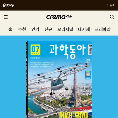
라운지
홈
추천
인기
신규
오리지널
내서재
크레마샵