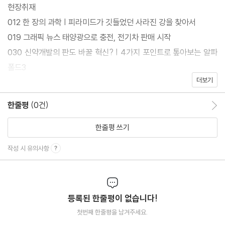
현장취재
012 한 장의 과학 | 피라미드가 깃들었던 사라진 강을 찾아서
019 그래픽 뉴스 태양광으로 충전, 전기차 판매 시작
030 신약개발의 판도 바꿀 혁신? | 4가지 포인트로 톺아보는 알파
폴드3
더보기
038 단백질이 접히는 소리를 듣다
096 기후위기가 땅을 흔들다
한줄평
(0건)
한줄평 이동
112 게임만 했을 뿐인데 똑똑해진 AI
116 자연은 사실 왼손잡이다? | 왼손잡이 아미노산의 비밀을 찾아
한줄평 쓰기
서
작성 시 유의사항
122 알파세대를 위한 다시 쓰는 과학교과서 | ? 암, 노화, 유전질환
인류의 난제 유전체로 풀다
등록된 한줄평이 없습니다!
연재
첫번째 한줄평을 남겨주세요.
064 이웃집 기후활동가 | ? ‘아시아 최초’ 기후소송 건 청소년