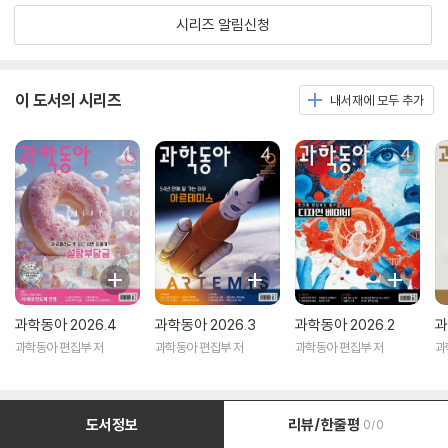
시리즈 알림신청
이 도서의 시리즈
내서재에 모두 추가
과학동아 2026.4
과학동아 2026.3
과학동아 2026.2
과
과학동아 편집부 저
과학동아 편집부 저
과학동아 편집부 저
과
도서정보
리뷰/한줄평
0/0