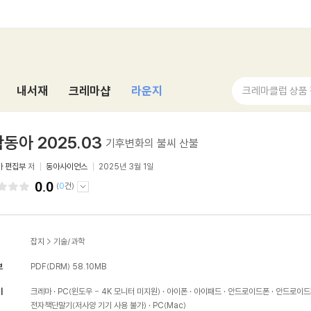
내서재
크레마샵
라운지
크레마클럽 상품
동아 2025.03
기후변화의 불씨 산불
아 편집부
저
동아사이언스
2025년 3월 1일
0.0
(
0
건)
잡지
>
기술/과학
보
PDF(DRM)
58.10MB
기
크레마
PC(윈도우 - 4K 모니터 미지원)
아이폰
아이패드
안드로이드폰
안드로이드
전자책단말기(저사양 기기 사용 불가)
PC(Mac)