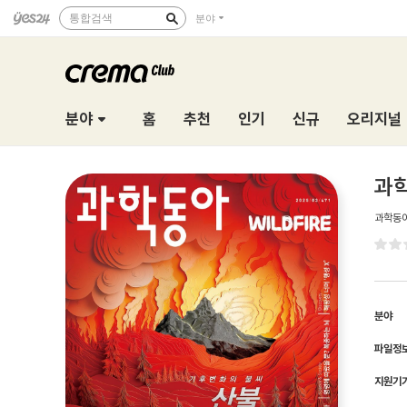
통합검색
분야
분야
홈
추천
인기
신규
오리지널
과학
과학동
분야
파일정
지원기