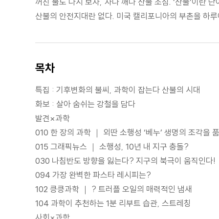
꺼진 불도 다시 보자, 자나 깨나 산불 조심. ‘산불’이란 
산불의 안전지대란 없다. 미국 캘리포니아의 부촌을 하루
목차
특집 : 기후변화의 불씨, 과학이 잡는다 산불의 시대
화보 : 살아 숨쉬는 강철을 담다
발견×과학
010 한 장의 과학 ｜ 외딴 소행성 ‘베누’ 생명의 조각을 
015 그래픽뉴스 ｜ 소행성, 10년 내 지구 충돌?
030 나침반도 방향을 잃는다? 지구의 북극이 움직인다!
094 가장 완벽한 파스타 레시피는?
102 킁킁과학 ｜ ? 트러플 오일의 매력적인 냄새
104 과학이 추천하는 1분 리부트 습관, 스트레칭
사회×과학