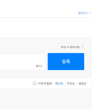
펼쳐보기
작성 시 유의사항
등록
0
/50
구매 한줄평
최근순
추천순
별점순
|
|