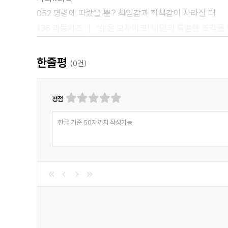
052 명령에 따랐을 뿐? 책임감과 죄책감이 사라질 때
136 과동키즈 ｜ “삶은 모자이크! 나만의 특별한 조각을
자연×과학
108 내가 만난 멸종위기종 ｜ ? 구상나무
한줄평
(
0
건)
114 좋거나, 나쁘거나, 이상한 학명의 세계
120 여덟 다리의 비밀 ｜ ? 사냥꾼 거미, 사냥감 거미
평점
미래×과학
026 우리도 고래를 따라갈 수 있을까? 딥시크가 이끄는 
한글 기준 50자까지 작성가능
034 ‘미키 17’ 기억마저 복제한 존재, 진짜 ‘나’일 수 있
060 스타십 vs. 뉴글렌 우주를 제패할 초거대 로켓 맞대
126 Disable? This able! ｜ ? Able to Travel
130 미리 만나는 노벨상 ｜ ? 공간생물학
예술×과학
092 미술관에 간 과학 ｜ Metamorphosis
140 SF소설 ｜ 수면예찬