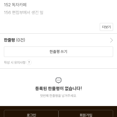
152 독자카페
156 편집부에서 생긴 일
더보기
사이언스 보드
046 과학덕후 여러분 드루와~드루와~
한줄평
(0건)
한줄평 이동
한 페이지 뉴스
한줄평 쓰기
018 거북 개미의 진화는 거꾸로도 간다
작성 시 유의사항
PHOTO
028 화보 | 날 것 그대로의 아름다움, 야생동물
등록된 한줄평이 없습니다!
첫번째 한줄평을 남겨주세요.
술술읽혀요
088 영화 ‘다크 워터스’로 본 과불화화합물의 진실
124 나는 과학동아 키즈 | 감염병 역학조사관이 된 이유
로그인
회원가입