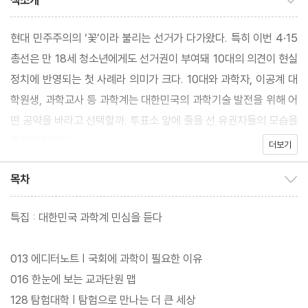
책소개
현대 민주주의의 ‘꽃’이라 불리는 선거가 다가왔다. 특히 이번 4·15
총선은 만 18세 청소년에게도 선거권이 부여돼 10대의 의견이 현실
정치에 반영되는 첫 사례라 의미가 크다. 10대와 과학자, 이공계 대
학원생, 과학교사 등 과학계는 대한민국의 과학기술 발전을 위해 어
떤 공약을 바라고 선택할까. 투표소 앞에 줄을 선 유권자들의 모습을
표지에 담았다.
더보기
목차
목차 보이기/감추기
특집 : 대한민국 과학계 민심을 듣다
013 에디터노트 | 국회에 과학이 필요한 이유
016 한눈에 보는 교과단원 맵
128 탐험대학 | 탐험으로 만나는 더 큰 세상