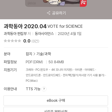
공유하기
과학동아 2020.04
VOTE for SCIENCE
과학동아 편집부
저
동아사이언스
2020년 4월 1일
0.0
리뷰 총점
(0건)
분야
잡지
>
기술/과학
파일정보
PDF(DRM)
50.84MB
지원기기
크레마
PC(윈도우 - 4K 모니터 미지원)
아이폰
아이패드
안드로이드폰
안드로이드패드
전자책단말기(저사양 기기 사용 불가)
PC(Mac)
이용안내
TTS 가능
eBook 구매
시리즈 알림신청