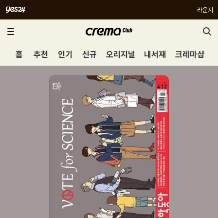
라운지
홈
추천
인기
신규
오리지널
내서재
크레마샵