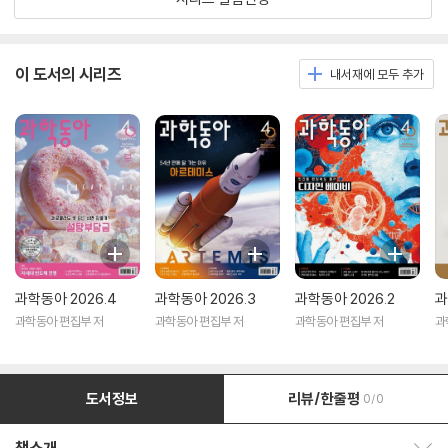
이 도서의 시리즈
내서재에 모두 추가
과학동아 2026.4
과학동아 2026.3
과학동아 2026.2
과
과학동아 편집부 저
과학동아 편집부 저
과학동아 편집부 저
과
도서정보
리뷰/한줄평
0/0
책소개 보이기/감추기