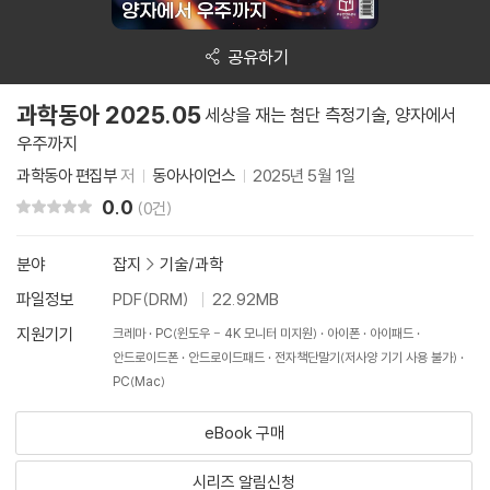
공유하기
과학동아 2025.05
세상을 재는 첨단 측정기술, 양자에서
우주까지
과학동아 편집부
저
동아사이언스
2025년 5월 1일
0.0
리뷰 총점
(0건)
분야
잡지
>
기술/과학
파일정보
PDF(DRM)
22.92MB
지원기기
크레마
PC(윈도우 - 4K 모니터 미지원)
아이폰
아이패드
안드로이드폰
안드로이드패드
전자책단말기(저사양 기기 사용 불가)
PC(Mac)
eBook 구매
시리즈 알림신청