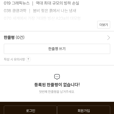
019 그래픽뉴스 ｜ 역대 최대 규모의 빙하 손실
038 킁킁과학 ｜ 봄비 젖은 흙에서 나는 냄새
070 세계에서 가장 거대한 빙산 A23a의 대모험
더보기
086 새의 탄생, 공룡은 어떻게 하늘의 지배자가 됐을까
098 우주를 증명한 수학자, 야우 싱퉁 인터뷰
한줄평
(0건)
한줄평 이동
132 스트레칭의 과학: 도어웨이 펙 스트레칭
한줄평 쓰기
미래×과학
작성 시 유의사항
030 한국인 첫 F1 엔지니어 인터뷰
092 10억 천체로 그린 3차원 우주지도, 스피어엑스
112 Disable? This able! ｜ ? Able to Communicate
등록된 한줄평이 없습니다!
120 미리 만나는 노벨상 ｜ ? 네오디뮴 영구 자석
첫번째 한줄평을 남겨주세요.
사회×과학
060 의대생 떠난 2년, 의학계 남길 20년 공백
로그인
회원가입