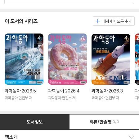
이 도서의 시리즈
내서재에 모두 추가
과학동아 2026.5
과학동아 2026.4
과학동아 2026.3
과
과학동아 편집부 저
과학동아 편집부 저
과학동아 편집부 저
과
도서정보
리뷰/한줄평
0/0
책소개
책소개 보이기/감추기