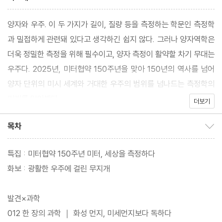
양자와 우주. 이 두 가지가 길이, 질량 등을 측정하는 학문인 측정학
과 밀접하게 관련돼 있다고 생각하긴 쉽지 않다. 그러나 양자역학은
더욱 정밀한 측정을 위해 필수이고, 양자 측정이 활약할 차기 무대는
우주다. 2025년, 미터협약 150주년을 맞아 150년의 역사를 넘어
양자 단위의 미시 세계와 거대한 우주의 범위를 넘나드는 측정학의
미래를 알아봤다.
더보기
목차
목차 보이기/감추기
특집 : 미터협약 150주년 미터, 세상을 측정하다
화보 : 광활한 우주에 걸린 무지개
발견×과학
012 한 장의 과학 ｜ 화성 먼지, 미세먼지보다 독하다