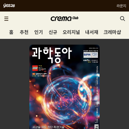
라운지
홈
추천
인기
신규
오리지널
내서재
크레마샵