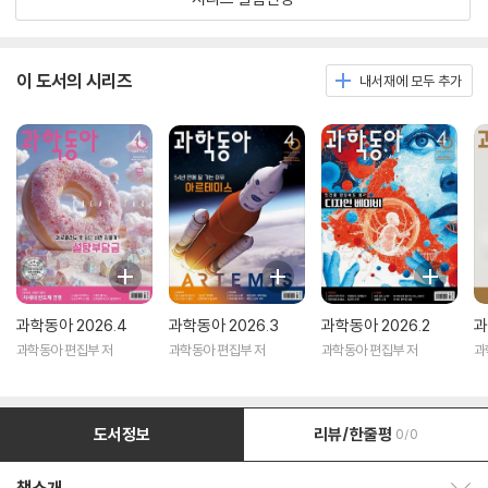
이 도서의 시리즈
내서재에 모두 추가
과학동아 2026.4
과학동아 2026.3
과학동아 2026.2
과
과학동아 편집부 저
과학동아 편집부 저
과학동아 편집부 저
과
도서정보
리뷰/한줄평
0/0
책소개 보이기/감추기