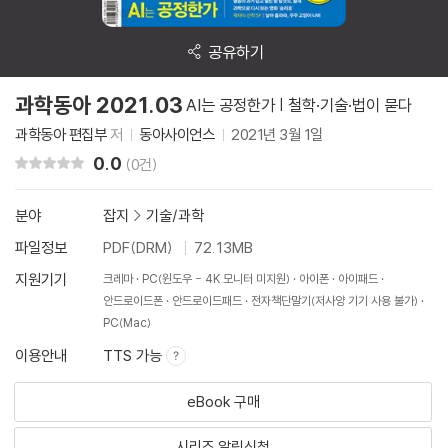
공유하기
과학동아 2021.03
AI는 공정한가 | 철학·기술·법이 묻다
과학동아 편집부
저
동아사이언스
2021년 3월 1일
0.0
리뷰 총점
(0건)
분야
잡지
>
기술/과학
파일정보
PDF(DRM)
72.13MB
지원기기
크레마
PC(윈도우 - 4K 모니터 미지원)
아이폰
아이패드
안드로이드폰
안드로이드패드
전자책단말기(저사양 기기 사용 불가)
PC(Mac)
이용안내
TTS 가능
eBook 구매
시리즈 알림신청