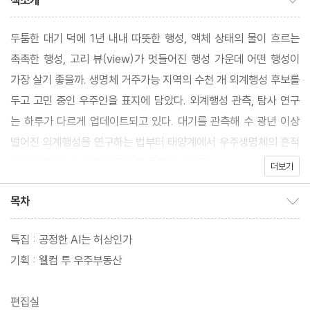
책소개
두툼한 대기 덕에 1년 내내 따뜻한 행성, 액체 상태의 물이 흐르는
촉촉한 행성, 고리 뷰(view)가 멋들어진 행성 가운데 어떤 행성이
가장 살기 좋을까. 생명체 거주가능 지역의 수천 개 외계행성 후보를
두고 고민 중인 우주인을 표지에 담았다. 외계행성 관측, 탐사 연구
는 하루가 다르게 업데이트되고 있다. 대기를 관측해 수 광년 이상
떨어진 외계행성을 연구하는 법부터 태양계에서 우주생명체의 흔적
을 발견했다는 논란까지 기사를 통해 만나보자.
더보기
목차
목차 보이기/감추기
특집 : 공정한 AI는 허상인가
기획 : 웰컴 투 우주부동산
편집실