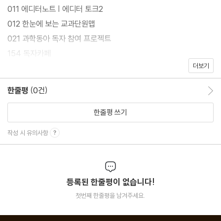
011 에디터노트 | 에디터 토크2
012 한눈에 보는 교과단원맵
021 과학동아 독자 참여 프로젝트
154 독자카페
더보기
156 후기
한줄평
(0건)
한줄평 이동
EDGE 사이언스
030 승리호, 과학으로 탑승할 준비됐나?
한줄평 쓰기
034 명화 속 빛의 비밀, 데이터는 알고있다
작성 시 유의사항
040 진짜 꿈의 에너지, 블랙홀 발전 가능할까
044 역대 최대 규모 북극 탐험 1년간의 기록
050 멸종의 과거 딛고 펼친 흰 날갯짓, 황새
등록된 한줄평이 없습니다!
096 중심근육 강화 운동 ‘프론트 플랭크 로테이션’
첫번째 한줄평을 남겨주세요.
EASY 사이언스