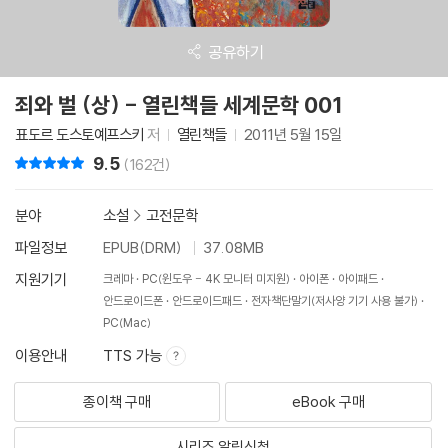
공유하기
죄와 벌 (상) - 열린책들 세계문학 001
표도르 도스토예프스키
저
열린책들
2011년 5월 15일
9.5
리뷰 총점
(162건)
분야
소설
>
고전문학
파일정보
EPUB(DRM)
37.08MB
지원기기
크레마
PC(윈도우 - 4K 모니터 미지원)
아이폰
아이패드
안드로이드폰
안드로이드패드
전자책단말기(저사양 기기 사용 불가)
PC(Mac)
이용안내
TTS 가능
종이책 구매
eBook 구매
시리즈 알림신청