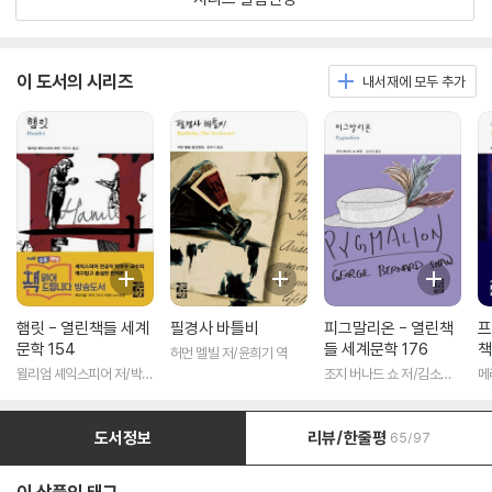
이 도서의 시리즈
내서재에 모두 추가
햄릿 - 열린책들 세계
필경사 바틀비
피그말리온 - 열린책
프
문학 154
들 세계문학 176
책
허먼 멜빌 저/윤희기 역
윌리엄 셰익스피어 저/박우
조지 버나드 쇼 저/김소임
메
수 역
역
도서정보
리뷰/한줄평
65/97