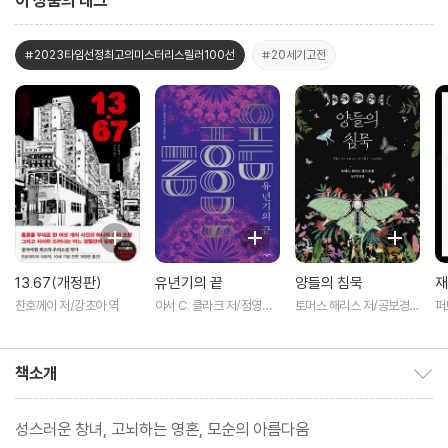
이 상품의 태그
#2023타임선정최고의미스터리스릴러100선
#20세기고전
13.67(개정판)
유년기의 끝
양들의 침묵
재
찬호께이 저/강초아 역
아서 C. 클라크 저/정영목
토머스 해리스 저/공보경
퍼
역
역 저
미
책소개
책소개 보이기/감추기
성스러운 창녀, 고뇌하는 영혼, 모순의 아름다움