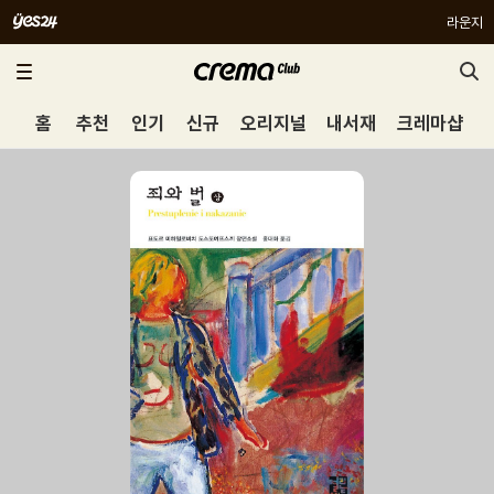
라운지
홈
추천
인기
신규
오리지널
내서재
크레마샵