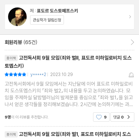
고자 하는 것은, 결국 '인간 영혼의 아름다움' 에 있다. 작가는 창녀
저 :
표도르 도스토예프스키
소냐의 영혼을 그려내며 '고뇌를 통한 정화'라는 그의 근본 사상을
이동
관심작가 알림신청
표현하고 있다.
소냐는 이 소설에서 밝은 희망의 빛을 발하고 있는 유일한 인물이다.
회원리뷰
(65건)
회원리뷰 이동
살인으로 손을 더럽힌 라스콜리니코프에게 대지에 엎드려 입맞추고
리뷰제목
고전독서회 9월 모임(죄와 벌II, 표도르 미하일로비치 도스
종이책
그 대지에 속죄하라고 권하는 소냐는, 비록 황색감찰을 지닌 창녀지
토옙스키)
만 신의 축복을 가장 많이 받은 인간일 것이다.
y*****2
2023.10.29
평점10점
|
|
고전독서회에서 9월 모임에서는 지난달에 이어 표도르 미하일로비
치 도스또옙스키의 『죄와 벌2』의 내용을 두고 논의하였습니다. 모
임을 주제하실 달밤텔러님의 발제문을 중심으로 『죄와 벌1』을 읽고
나서 얻은 생각들을 정리해보겠습니다. 2시간에 논의하기에는 과제
가 다소 많아 보이는 듯합니다. Q1. ＜죄와 벌 2＞에서는 고리대
9명
이 이 리뷰를 추천합니다.
9
댓글
0
공감
금업자인 노파와 그 여동생을 죽인 것에 대해
리뷰제목
고전독서회 9월 모임(죄와 벌1, 표도르 미하일로비치 도스
종이책