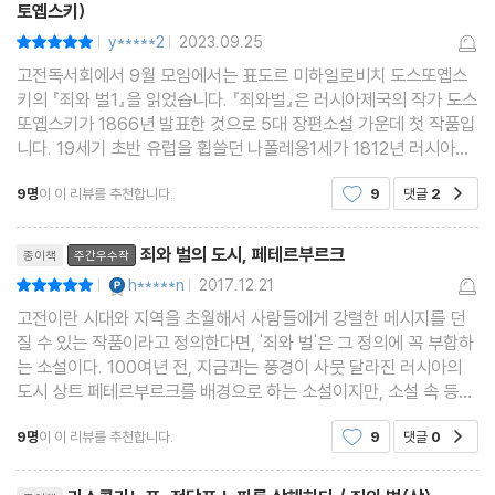
토옙스키)
y*****2
2023.09.25
평점10점
|
|
고전독서회에서 9월 모임에서는 표도르 미하일로비치 도스또옙스
키의 『죄와 벌1』을 읽었습니다. 『죄와벌』은 러시아제국의 작가 도스
또옙스키가 1866년 발표한 것으로 5대 장편소설 가운데 첫 작품입
니다. 19세기 초반 유럽을 휩쓸던 나폴레옹1세가 1812년 러시아를
침공해온 것을 격퇴시킨 뒤에 러시아는 유럽의 강대국으로 빠르게
9명
이 이 리뷰를 추천합니다.
9
댓글
2
공감
부상하게 되었습니다. 그 무렵 상트페테르부르크 역
리뷰제목
죄와 벌의 도시, 페테르부르크
종이책
주간우수작
YES마니아 : 플래티넘
h*****n
2017.12.21
평점10점
|
|
고전이란 시대와 지역을 초월해서 사람들에게 강렬한 메시지를 던
질 수 있는 작품이라고 정의한다면, '죄와 벌'은 그 정의에 꼭 부합하
는 소설이다. 100여년 전, 지금과는 풍경이 사뭇 달라진 러시아의
도시 상트 페테르부르크를 배경으로 하는 소설이지만, 소설 속 등장
인물은 시대와 지역을 넘나들며 우리 곁에서 살아 숨쉬는 인간 캐릭
9명
이 이 리뷰를 추천합니다.
9
댓글
0
공감
터이기 때문이다. 글자가 빼곡하게 들어찬 책이 5
리뷰제목