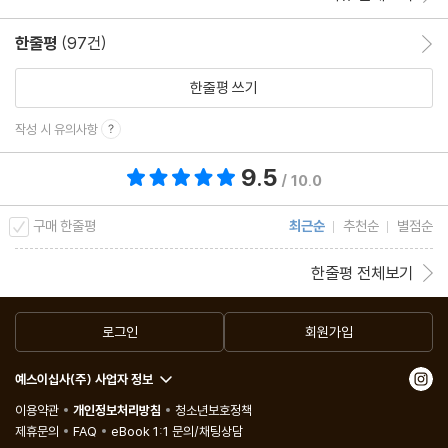
한줄평
(97건)
한줄평 이동
한줄평 쓰기
작성 시 유의사항
9.5
총 평점 9.5점
/ 10.0
구매 한줄평
최근순
추천순
별점순
한줄평 전체보기
로그인
회원가입
예스이십사(주) 사업자 정보
이용약관
개인정보처리방침
청소년보호정책
제휴문의
FAQ
eBook 1:1 문의/채팅상담