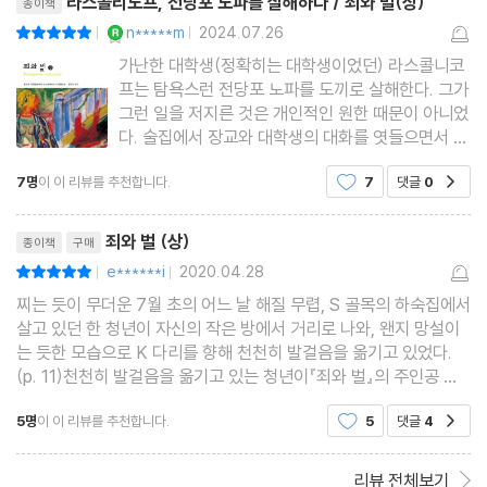
라스콜리노프, 전당포 노파를 살해하다 / 죄와 벌(상)
종이책
YES마니아 : 로얄
n*****m
2024.07.26
평점10점
|
|
가난한 대학생(정확히는 대학생이었던) 라스콜니코
프는 탐욕스런 전당포 노파를 도끼로 살해한다. 그가
그런 일을 저지른 것은 개인적인 원한 때문이 아니었
다. 술집에서 장교와 대학생의 대화를 엿들으면서 그
들과 '똑같은 생각'이 라스콜떠올랐기 때문이었다. 그
7명
이 이 리뷰를 추천합니다.
7
댓글
0
공감
는 노파가 살 가치가 없다는 데 동의하고 이를 실행
에 옮긴 것뿐이었다. "그 허약하고 어리석고 사악한
리뷰제목
노파의 삶이 사회
죄와 벌 (상)
종이책
구매
e******i
2020.04.28
평점10점
|
|
찌는 듯이 무더운 7월 초의 어느 날 해질 무렵, S 골목의 하숙집에서
살고 있던 한 청년이 자신의 작은 방에서 거리로 나와, 왠지 망설이
는 듯한 모습으로 K 다리를 향해 천천히 발걸음을 옮기고 있었다.
(p. 11)천천히 발걸음을 옮기고 있는 청년이『죄와 벌』의 주인공 라
스꼴리니꼬프다. 이틀째 아무것도 먹지 못해 생각이 뒤죽박죽이
5명
이 이 리뷰를 추천합니다.
5
댓글
4
공감
다. 〈음······ 그래······ 모든 일은 마음먹
리뷰 전체보기