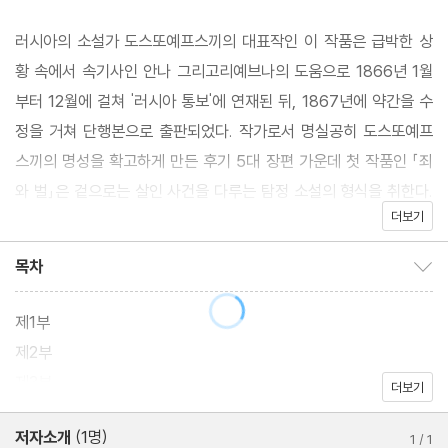
러시아의 소설가 도스또예프스끼의 대표작인 이 작품은 급박한 상
황 속에서 속기사인 안나 그리고리예브나의 도움으로 1866년 1월
부터 12월에 걸쳐 '러시아 통보'에 연재된 뒤, 1867년에 약간을 수
정을 거쳐 단행본으로 출판되었다. 작가로서 명실공히 도스또예프
스끼의 명성을 확고하게 만든 후기 5대 장편 가운데 첫 작품인 「죄
와 벌」은 겉으로는 살인 사건을 다루는 탐정 소설의 형식을 취한다.
더보기
하지만 이 작품은 한 가난한 대학생의 범죄를 통해 무엇보다도 죄와
벌의 심리적인 과정을 밝히며 있으며, 이성과 감성, 선과 악, 신과 인
목차
목차 보이기/감추기
간, 사회 환경과 개인적 도덕의 상관성, 혁명적 사상의 실제적 문제
등을 제시하는 데 초점을 두고 있다.
제1부
제2부
4년간의 시베리아 감옥 생활에서 잉태된 『죄와 벌』에는 시대와 세
제3부
더보기
월을 초월한 휴머니즘의 정수가 담겨있다. 지울 수 없는 범죄와 고독
한 사랑 이야기를 담고 있는 이 소설 속에서 진정 무게를 실어 전하
저자소개
(1명)
1
/
1