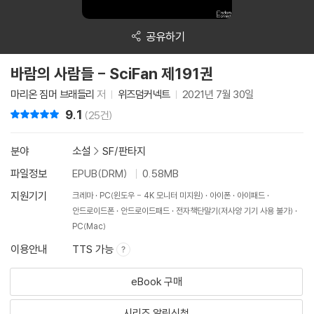
공유하기
바람의 사람들 - SciFan 제191권
마리온 짐머 브래들리
저
위즈덤커넥트
2021년 7월 30일
9.1
리뷰 총점
(25건)
분야
소설
>
SF/판타지
파일정보
EPUB(DRM)
0.58MB
지원기기
크레마
PC(윈도우 - 4K 모니터 미지원)
아이폰
아이패드
안드로이드폰
안드로이드패드
전자책단말기(저사양 기기 사용 불가)
PC(Mac)
이용안내
TTS 가능
eBook 구매
시리즈 알림신청