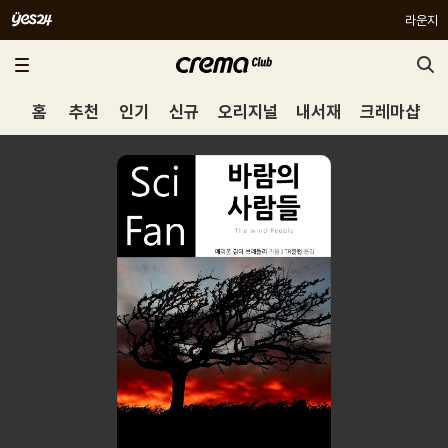
라운지
홈
추천
인기
신규
오리지널
내서재
크레마샵