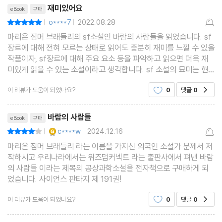
리뷰제목
재미있어요
eBook
구매
o****7
2022.08.28
평점10점
|
|
마리온 짐머 브래들리의 sf소설인 바람의 사람들을 읽었습니다. sf
장르에 대해 전혀 모르는 상태로 읽어도 충분히 재미를 느낄 수 있을
작품이자, sf장르에 대해 주요 요소 등을 파악하고 읽으면 더욱 재
미있게 읽을 수 있는 소설이라고 생각합니다. sf 소설의 묘미는 현
실에서 일어날 수 있을 법한 사건도 우주여행 배경과 갖가지 신기한
이 리뷰가 도움이 되었나요?
0
댓글
0
공감
장치와 같이 더욱 특별하게 느껴진다는 것인데
리뷰제목
바람의 사람들
eBook
구매
YES마니아 : 골드
c****w
2024.12.16
평점8점
|
|
마리온 짐머 브래들리 라는 이름을 가지신 외국인 소설가 분께서 저
작하시고 우리나라에서는 위즈덤커넥트 라는 출판사에서 펴낸 바람
의 사람들 이라는 제목의 공상과학소설을 전자책으로 구매하게 되
었습니다. 사이언스 판타지 제 191권!
이 리뷰가 도움이 되었나요?
0
댓글
0
공감