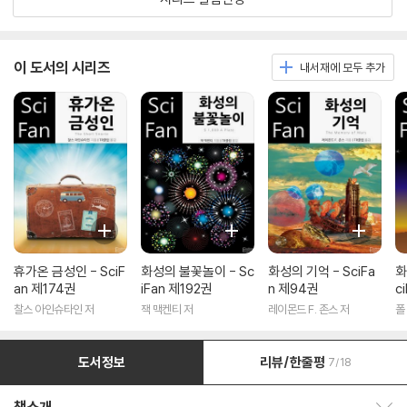
이 도서의 시리즈
내서재에 모두 추가
휴가온 금성인 - SciF
화성의 불꽃놀이 - Sc
화성의 기억 - SciFa
화
an 제174권
iFan 제192권
n 제94권
c
찰스 아인슈타인 저
잭 맥켄티 저
레이몬드 F. 존스 저
폴
도서정보
리뷰/한줄평
7/18
책소개 보이기/감추기