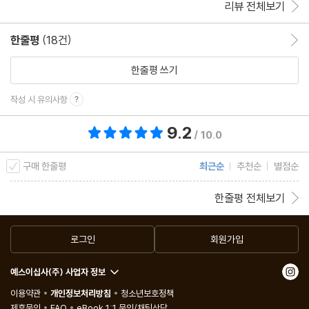
리뷰 전체보기
한줄평
(18건)
한줄평 이동
한줄평 쓰기
작성 시 유의사항
9.2
총 평점 9.2점
/ 10.0
구매 한줄평
최근순
추천순
별점순
한줄평 전체보기
로그인
회원가입
예스이십사(주) 사업자 정보
이용약관
개인정보처리방침
청소년보호정책
제휴문의
FAQ
eBook 1:1 문의/채팅상담