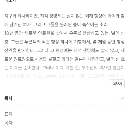
책소개
지구와 유사하지만, 지적 생명체는 살지 않는 외계 행성에 아이와 함
께 남겨진 여자. 그리고 그들을 둘러싼 숲이 속삭이는 소리.
10년 동안 새로운 연료원을 찾아서 우주를 운항하고 있는, 별의 섬
호. 그들은 푸른색의 작은 행성 하나에 기항해서, 몇 개월 동안 행성
전역을 탐사한다. 그러나 그 행성에는 지적 생명체도 살지 않고, 새
로운 원료원으로 사용할 물질도 없다는 결론이 내려지고, 별의 섬 호
는 이륙을 준비한다. 그러나 이륙 며칠 전, 우주선의 의사인 헬렌이
남자아이를 출산하고, 그녀는 그 행성에 남겠다고 고집을 부린다. 우
더보기
주선의 가속 모드로 진입하게 되면 아기가 살아남을 수 없다는 이유
때문이다. 선장과 다른 승무원들이 모두 그녀를 만류하지만, 결국 그
목차
목차 보이기/감추기
녀는 아이와 함께 외딴 행성에 홀로 남는다.
표지
목차