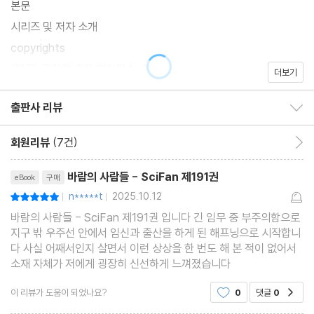
본문
시리즈 및 저자 소개
copyrights
(참고) 종이책 추정 페이지수: 32
더보기
출판사 리뷰
출판사 리뷰 보이기/감추기
회원리뷰
(7건)
회원리뷰 이동
리뷰제목
바람의 사람들 - SciFan 제191권
eBook
구매
n*****t
2025.10.12
평점10점
|
|
바람의 사람들 - SciFan 제191권 입니다 긴 임무 중 부주의함으로
지구 밖 우주선 안에서 임신과 출산을 하게 된 해프닝으로 시작합니
다 사실 어째서인지 살면서 이런 상상을 한 번도 해 본 적이 없어서
소재 자체가 저에게 굉장히 신선하게 느껴졌습니다
이 리뷰가 도움이 되었나요?
0
댓글
0
공감