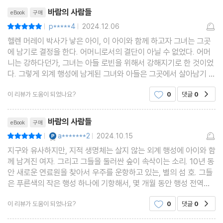
리뷰제목
바람의 사람들
eBook
구매
p*****4
2024.12.06
평점10점
|
|
헬렌 머레이 박사가 낳은 아이, 이 아이와 함께 하고자 그녀는 그곳
에 남기로 결정을 한다. 어머니로서의 결단이 아닐 수 없었다. 어머
니는 강하다던가, 그녀는 아들 로빈을 위해서 강해지기로 한 것이었
다. 그렇게 외계 행성에 남게된 그녀와 아들은 그곳에서 살아남기 위
해 악전투구를 한다. 생명을 살리기 위해 살아 남아야 한다. 어쩌면
이 리뷰가 도움이 되었나요?
0
댓글
0
공감
너무나 당연한 듯 한 일이었지만 그 여정은 쉽
리뷰제목
바람의 사람들
eBook
구매
YES마니아 : 플래티넘
a*******2
2024.10.15
평점10점
|
|
지구와 유사하지만, 지적 생명체는 살지 않는 외계 행성에 아이와 함
께 남겨진 여자. 그리고 그들을 둘러싼 숲이 속삭이는 소리. 10년 동
안 새로운 연료원을 찾아서 우주를 운항하고 있는, 별의 섬 호. 그들
은 푸른색의 작은 행성 하나에 기항해서, 몇 개월 동안 행성 전역을
탐사한다. 그러나 그 행성에는 지적 생명체도 살지 않고, 새로운 원
이 리뷰가 도움이 되었나요?
0
댓글
0
공감
료원으로 사용할 물질도 없다는 결론이 내려