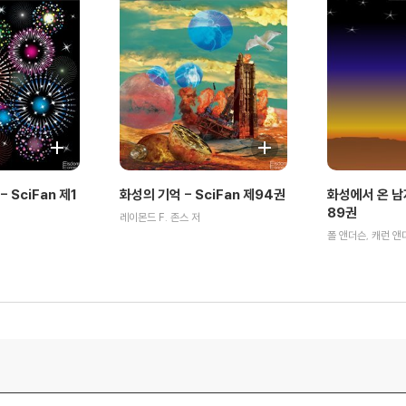
 SciFan 제1
화성의 기억 - SciFan 제94권
화성에서 온 남자
89권
레이몬드 F. 존스 저
폴 앤더슨, 캐런 앤