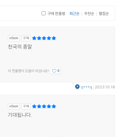
구매 한줄평
최근순
추천순
별점순
|
|
eBook
구매
천국의 종말
이 한줄평이 도움이 되었나요?
0
q***q
2023.10.18
|
eBook
구매
기대됩니다.