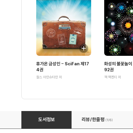
휴가온 금성인 - SciFan 제17
화성의 불꽃놀이 -
4권
92권
찰스 아인슈타인 저
잭 맥켄티 저
파라다이스 - SciFan 제78권
도서정보
리뷰/한줄평
(1/
6
)