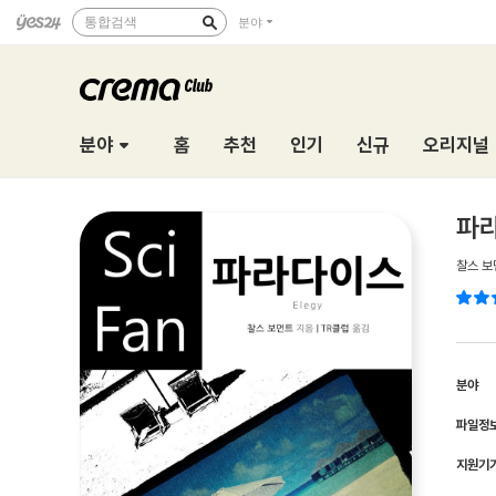
통합검색
분야
분야
홈
추천
인기
신규
오리지널
파라
찰스 보
분야
파일정
지원기