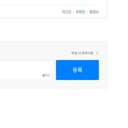
최근순
추천순
별점순
|
|
작성 시 유의사항
등록
0
/50