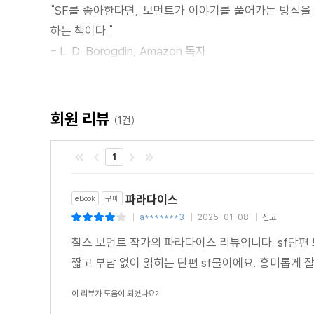
"SF를 좋아한다면, 보먼트가 이야기를 풀어가는 방식을 
하는 책이다."
- L. D. Borogdin, Amazon 독자
"TV 시리즈로도 본 작품이지만, 이 소설 자체만으로 즐길
- Philip Rodgers, Goodreads 독자
회원 리뷰
(1건)
"짧고 부담 없이 읽히면서도 즐거운 이야기였다."
1
- Gregor Xane, Goodreads 독자
파라다이스
eBook
구매
a*******3
2025-01-08
신고
|
|
|
찰스 보먼트 작가의 파라다이스 리뷰입니다. sf단편
짧고 부담 없이 읽히는 단편 sf물이에요. 흥미롭게 
이 리뷰가 도움이 되었나요?