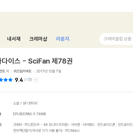
내서재
크레마샵
라운지
크레마클럽 상품
다이스 - SciFan 제78권
먼트
저
위즈덤커넥트
2017년 12월 7일
9.4
(
7
건)
소설
>
SF/판타지
보
EPUB(DRM)
0.74MB
기
크레마
PC(윈도우 - 4K 모니터 미지원)
아이폰
아이패드
안드로이드폰
안드로이드
전자책단말기(저사양 기기 사용 불가)
PC(Mac)