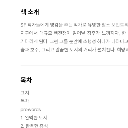
책 소개
SF 작가들에게 영감을 주는 작가로 유명한 찰스 보먼트의
지구에서 대규모 핵전쟁이 일어날 징후가 느껴지자, 한
기다리게 된다. 그런 그들 눈앞에 소행성 하나가 나타나고
숲과 호수, 그리고 말끔한 도시의 거리가 펼쳐진다. 희
목차
표지
목차
prewords
1. 완벽한 도시
2. 완벽한 휴식