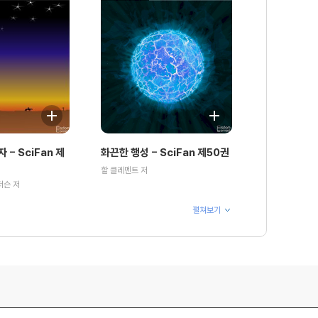
 - SciFan 제
화끈한 행성 - SciFan 제50권
할 클레멘트 저
더슨 저
펼쳐보기