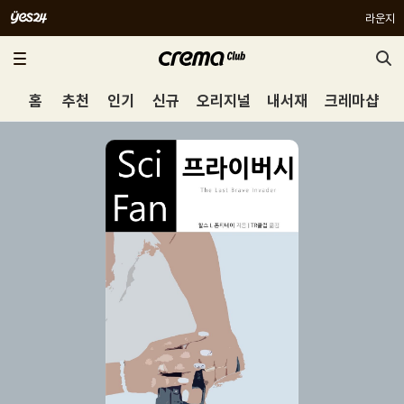
라운지
홈
추천
인기
신규
오리지널
내서재
크레마샵