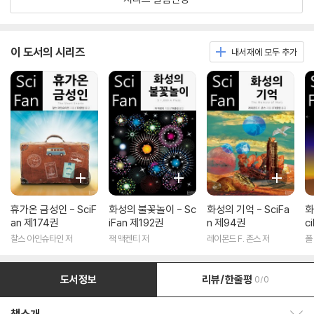
이 도서의 시리즈
내서재에 모두 추가
휴가온 금성인 - SciF
화성의 불꽃놀이 - Sc
화성의 기억 - SciFa
화
an 제174권
iFan 제192권
n 제94권
c
찰스 아인슈타인 저
잭 맥켄티 저
레이몬드 F. 존스 저
폴
도서정보
리뷰/한줄평
0/0
책소개 보이기/감추기