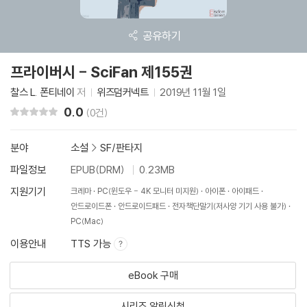
공유하기
프라이버시 - SciFan 제155권
찰스 L. 폰티네이
저
위즈덤커넥트
2019년 11월 1일
0.0
리뷰 총점
(0건)
분야
소설
>
SF/판타지
파일정보
EPUB(DRM)
0.23MB
지원기기
크레마
PC(윈도우 - 4K 모니터 미지원)
아이폰
아이패드
안드로이드폰
안드로이드패드
전자책단말기(저사양 기기 사용 불가)
PC(Mac)
이용안내
TTS 가능
eBook 구매
시리즈 알림신청