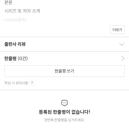
본문
시리즈 및 저자 소개
copyrights
(참고) 종이책 추정 페이지수: 21
더보기
출판사 리뷰
출판사 리뷰 보이기/감추기
한줄평
(0건)
한줄평 이동
한줄평 쓰기
작성 시 유의사항
등록된 한줄평이 없습니다!
첫번째 한줄평을 남겨주세요.