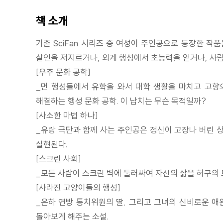
책 소개
기존 SciFan 시리즈 중 여성이 주인공으로 등장한 작
살인을 저지르거나, 외계 행성에서 초능력을 얻거나, 사람
[우주 문화 공학]
_먼 행성들에서 유학을 와서 대학 생활을 마치고 고향
해결하는 행성 문화 공학. 이 납치는 무슨 목적일까?
[사소한 마법 하나]
_유랑 극단과 함께 사는 주인공은 정신이 고장나 버린 상
실현된다.
[스크린 사회]
_모든 사람이 스크린 벽에 둘러싸여 자신의 삶을 허구의
[사라진 고양이들의 행성]
_은하 연방 통치위원의 딸, 그리고 그녀의 신비로운 애완
돌아보게 해주는 소설.