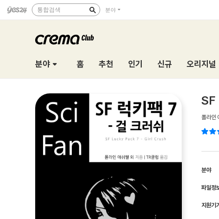
통합검색
분야
분야
홈
추천
인기
신규
오리지널
SF
폴라인 
분야
파일정
지원기