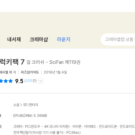
내서재
크레마샵
라운지
크레마클럽 상품
 럭키팩 7
걸 크러쉬 - SciFan 제119권
애쉬웰 외
저
위즈덤커넥트
2019년 1월 4일
9.5
(
255
건)
소설
>
SF/판타지
보
EPUB(DRM)
5.36MB
기
크레마
PC(윈도우 - 4K 모니터 미지원)
아이폰
아이패드
안드로이드폰
안드로이드
전자책단말기(저사양 기기 사용 불가)
PC(Mac)