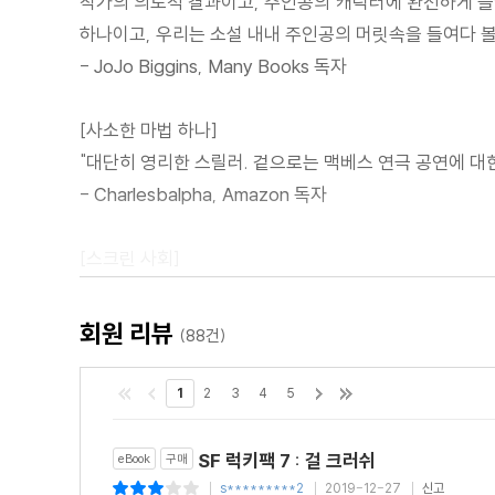
작가의 의도적 결과이고, 주인공의 캐릭터에 완전하게 들어
하나이고, 우리는 소설 내내 주인공의 머릿속을 들여다 볼
- JoJo Biggins, Many Books 독자
[사소한 마법 하나]
"대단히 영리한 스릴러. 겉으로는 맥베스 연극 공연에 대
- Charlesbalpha, Amazon 독자
[스크린 사회]
"인간의 진화와 임박한 종말이라는 작가의 주제 의식이 잘
- Dani Zweig, SF 전문 서평가
회원 리뷰
(88건)
[사라진 고양이들의 행성]
1
2
3
4
5
"흥미로운 소녀의 어드벤처. 표면적으로는 작은 소녀와
이야기로도 읽을 수 있다. 나는 특히 위의 두 가지 해석이
SF 럭키팩 7 : 걸 크러쉬
eBook
구매
- wiredweired, Amazon 독자
s*********2
2019-12-27
신고
|
|
|