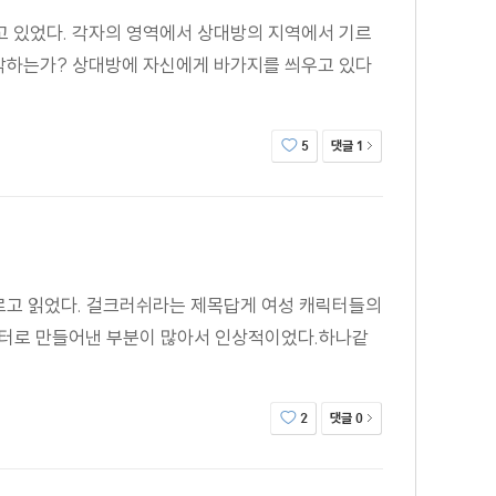
지고 있었다. 각자의 영역에서 상대방의 지역에서 기르
 생각하는가? 상대방에 자신에게 바가지를 씌우고 있다
이'를 포함해서)의 잘 짜인 구조, 간명한 플롯과 어울려서
댓글
5
1
르고 읽었다. 걸크러쉬라는 제목답게 여성 캐릭터들의
릭터로 만들어낸 부분이 많아서 인상적이었다.하나같
작품 중 이런 단편은 대부분 감성적인 부분에 무게를 싣고,
댓글
2
0