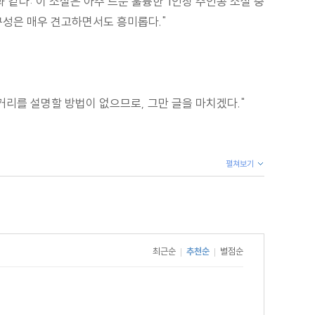
같다: 이 소설은 아주 드문 훌륭한 1인칭 주인공 소설 중
구성은 매우 견고하면서도 흥미롭다."
거리를 설명할 방법이 없으므로, 그만 글을 마치겠다."
펼쳐보기
최근순
추천순
별점순
|
|
당한 규범에 반기를 들고 자신들만의 권리를 획득해 가는