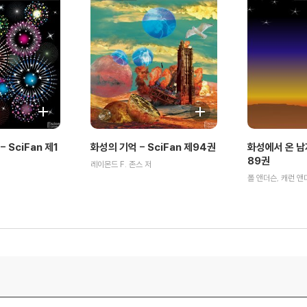
 SciFan 제1
화성의 기억 - SciFan 제94권
화성에서 온 남자
89권
레이몬드 F. 존스 저
폴 앤더슨, 캐런 앤