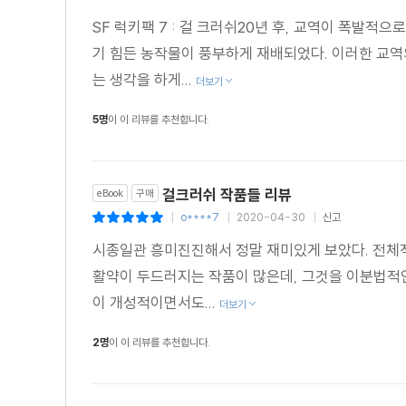
SF 럭키팩 7 : 걸 크러쉬20년 후, 교역이 폭발
[모든 고양이는 회색이다]
기 힘든 농작물이 풍부하게 재배되었다. 이러한 교역의
"여성 작가가 쓴 것이 분명한 단편 소설. 매운 설득력 
는 생각을 하게...
더보기
읽는 재미를 더 한다. 읽는 동안에는 긴장감을 놓지 말라!
- Paulo Respighi 님 리뷰, ManyBooks
5명
이 이 리뷰를 추천합니다.
[운명 작업 주식 회사]
걸크러쉬 작품들 리뷰
eBook
구매
"정말 괜찮은 소설이다. 짧은 작품이지만, 로봇과 시간 여
o****7
2020-04-30
신고
|
|
|
- Marts (Thinker), Goodreads 독자
시종일관 흥미진진해서 정말 재미있게 보았다. 전체
활약이 두드러지는 작품이 많은데, 그것을 이분법적
[신을 찾는 짧은 여행]
이 개성적이면서도...
"브래드버리는 굉장한 걸작들을 많이 썼기 때문에, 대개 
더보기
복합성을 더한다. 이 작품은 더 위대한 것을 향한 인간의
2명
이 이 리뷰를 추천합니다.
- Dr. Strangelet, Goodreads 독자