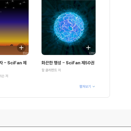
 - SciFan 제
화끈한 행성 - SciFan 제50권
할 클레멘트 저
더슨 저
펼쳐보기