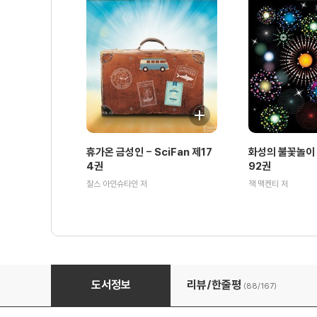
휴가온 금성인 - SciFan 제17
화성의 불꽃놀이 -
4권
92권
찰스 아인슈타인 저
잭 맥켄티 저
SF 럭키팩 7
도서정보
리뷰/한줄평
(88/
167
)