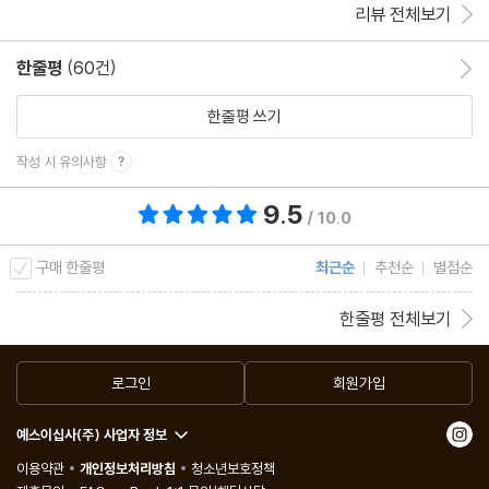
리뷰 전체보기
한줄평
(60건)
한줄평 이동
한줄평 쓰기
작성 시 유의사항
9.5
총 평점 9.5점
/ 10.0
구매 한줄평
최근순
추천순
별점순
한줄평 전체보기
로그인
회원가입
예스이십사(주) 사업자 정보
이용약관
개인정보처리방침
청소년보호정책