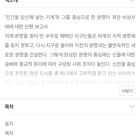
책소개
'인간을 임신해 낳는 기계'와 그를 중심으로 한 문명이 겪은 비상사
태에 대한 단편 보고서.
외계 문명을 찾아 먼 우주로 헤매던 지구인들은 외계의 지적 생명체
를 찾지 못하고, 다시 지구로 돌아와 이전의 문명과는 불연속적인 새
로운 문명을 건설한다. 그렇게 완성된 문명의 중심에는 신들에 대한
숭배와 종교적 원리에 따라 구성된 사회 조직이 놓인다. 신전을 중심
으로 조직된 많은 도시들 중 하나에서 고위직을 맡고 있는 사이어스
라는 노인. 오늘도 한가하게 언덕 위를 산책하는 사이어스에게 젊은
더보기
이들이 달려와 위기가 닥쳤음을 알린다. 즉 '아이를 생산하는 마더니
트' 기계가 작동을 멈췄다는 것이다. 인간을 재생산하는 기계의 작동
목차
목차 보이기/감추기
중지라는 파국적 사태 앞에서 대종교 회의가 개최되고, 해결책이 논
의된다. 그러나 수천 년 동안 아무런 문제없이 작동하던 기계였기 때
표지
문에, 그 기계의 작동 원리조차 알지 못하는 사람들에게 뾰족한 해결
목차
책은 존재하지 않는다.