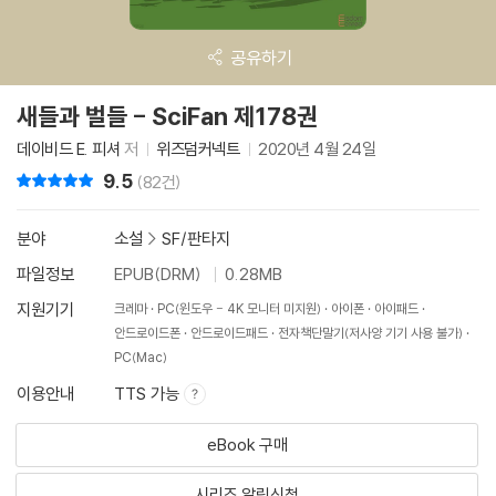
공유하기
새들과 벌들 - SciFan 제178권
데이비드 E. 피셔
저
위즈덤커넥트
2020년 4월 24일
9.5
리뷰 총점
(82건)
분야
소설
>
SF/판타지
파일정보
EPUB(DRM)
0.28MB
지원기기
크레마
PC(윈도우 - 4K 모니터 미지원)
아이폰
아이패드
안드로이드폰
안드로이드패드
전자책단말기(저사양 기기 사용 불가)
PC(Mac)
이용안내
TTS 가능
eBook 구매
시리즈 알림신청