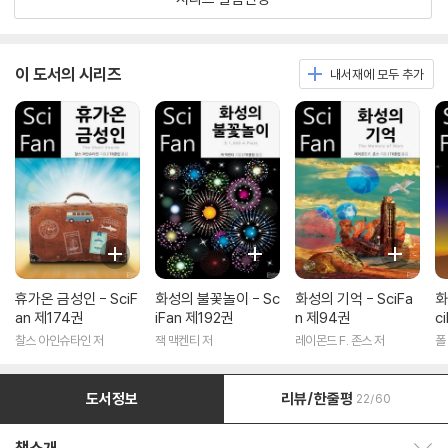
이 도서의 시리즈
내서재에 모두 추가
휴가온 금성인 - SciF
화성의 불꽃놀이 - Sc
화성의 기억 - SciFa
화
an 제174권
iFan 제192권
n 제94권
c
찰스 아인슈타인 저
잭 맥켄티 저
레이몬드 F. 존스 저
폴
도서정보
리뷰/한줄평
22/60
책소개 보이기/감추기