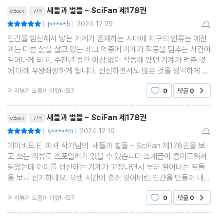
리뷰제목
새들과 벌들 - SciFan 제178권
eBook
구매
j*****5
2024.12.29
평점10점
|
|
인간을 임신해서 낳는 기계가 존재하는 시대에 지구의 인류는 예전
과는 다른 삶을 살고 있는데 그 와중에 기계가 작동을 멈추는 사건이
일어나게 되고, 수천년 동안 이상 없이 작동해 왔던 기계가 멈춘 것
에 대해 우왕좌왕하게 됩니다. 신선하면서도 많은 것을 생각하게 합
니다.
이 리뷰가 도움이 되었나요?
0
댓글
0
공감
리뷰제목
새들과 벌들 - SciFan 제178권
eBook
구매
s*****m
2024.12.19
평점10점
|
|
데이비드 E. 피셔 작가님의 새들과 벌들 - SciFan 제178권을 보
고 쓰는 리뷰로 스포일러가 있을 수 있습니다.소개글이 흥미로워서
읽었는데 아이를 생산하는 기계가 고장나면서 부터 일어나는 일들
을 보니 신기하네요. 오랜 시간이 흘러 잊어버린 인간을 만들어 내는
방법을 찾기 위한 여정을 볼 수 있었어요.
이 리뷰가 도움이 되었나요?
0
댓글
0
공감