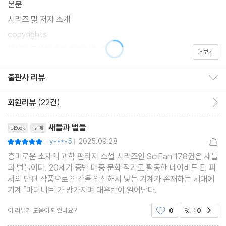
본문
시리즈 및 저자 소개
copyrights
(참고) 종이책 추정 페이지수: 25
더보기
출판사 리뷰
출판사 리뷰 보이기/감추기
회원리뷰
(22건)
회원리뷰 이동
리뷰제목
새들과 벌들
eBook
구매
y****5
2025.09.28
평점10점
|
|
흥미로운 소재의 과학 판타지 소설 시리즈인 SciFan 178권은 새들
과 벌들이다. 20세기 중반 대중 문화 작가로 활동한 데이비드 E. 피
셔의 단편 작품으로 인간을 임신해서 낳는 기계가 존재하는 시대에
기계 "마더니트"가 망가지며 대혼란이 일어난다.
이 리뷰가 도움이 되었나요?
0
댓글
0
공감