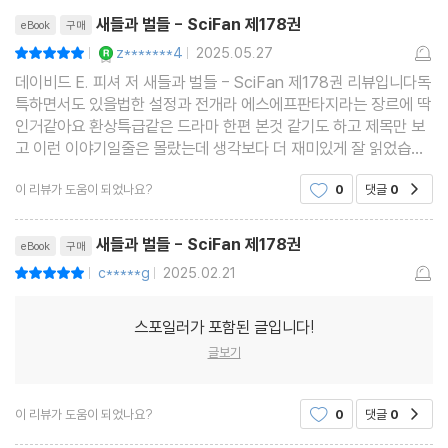
리뷰제목
새들과 벌들 - SciFan 제178권
eBook
구매
YES마니아 : 로얄
z*******4
2025.05.27
평점10점
|
|
데이비드 E. 피셔 저 새들과 벌들 - SciFan 제178권 리뷰입니다독
특하면서도 있을법한 설정과 전개라 에스에프판타지라는 장르에 딱
인거같아요 환상특급같은 드라마 한편 본것 같기도 하고 제목만 보
고 이런 이야기일줄은 몰랐는데 생각보다 더 재미있게 잘 읽었습니
다
이 리뷰가 도움이 되었나요?
0
댓글
0
공감
새들과 벌들 - SciFan 제178권
eBook
구매
c*****g
2025.02.21
평점10점
|
|
스포일러가 포함된 글입니다!
글보기
이 리뷰가 도움이 되었나요?
0
댓글
0
공감