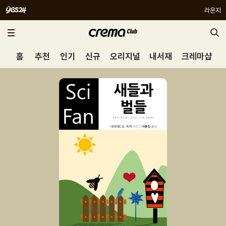
라운지
홈
추천
인기
신규
오리지널
내서재
크레마샵