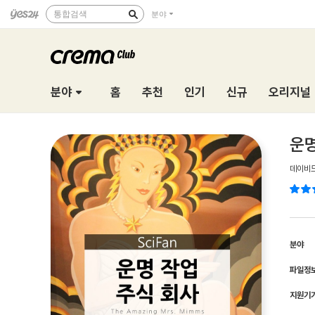
통합검색
분야
분야
홈
추천
인기
신규
오리지널
운명
데이비드
분야
파일정
지원기