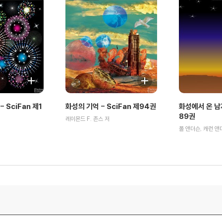
 SciFan 제1
화성의 기억 - SciFan 제94권
화성에서 온 남자
89권
레이몬드 F. 존스 저
폴 앤더슨, 캐런 앤