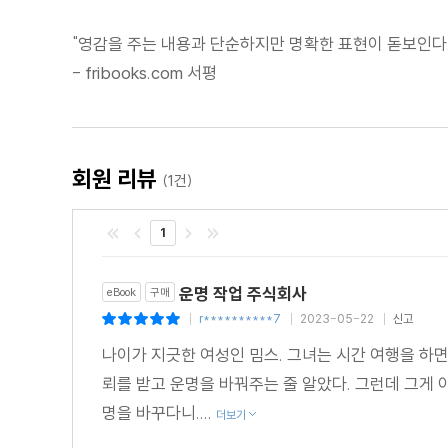
"영감을 주는 내용과 단순하지만 명확한 표현이 돋보인다.
- fribooks.com 서평
회원 리뷰
(1건)
1
운명 작업 주식회사
eBook
구매
r**********7
2023-05-22
신고
|
|
|
나이가 지긋한 여성인 밈스. 그녀는 시간 여행을 하
뢰를 받고 운명을 바꿔주는 줄 알았다. 그런데 그게
명을 바꾸다니....
더보기