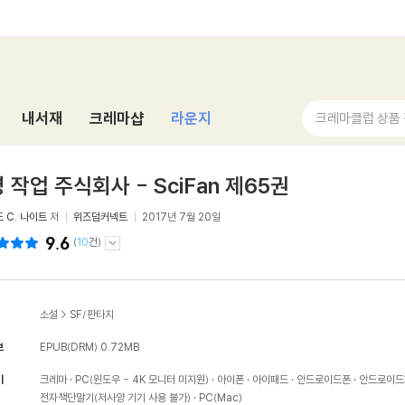
내서재
크레마샵
라운지
크레마클럽 상품
 작업 주식회사 - SciFan 제65권
 C. 나이트
저
위즈덤커넥트
2017년 7월 20일
9.6
(
10
건)
소설
>
SF/판타지
보
EPUB(DRM)
0.72MB
기
크레마
PC(윈도우 - 4K 모니터 미지원)
아이폰
아이패드
안드로이드폰
안드로이드
전자책단말기(저사양 기기 사용 불가)
PC(Mac)