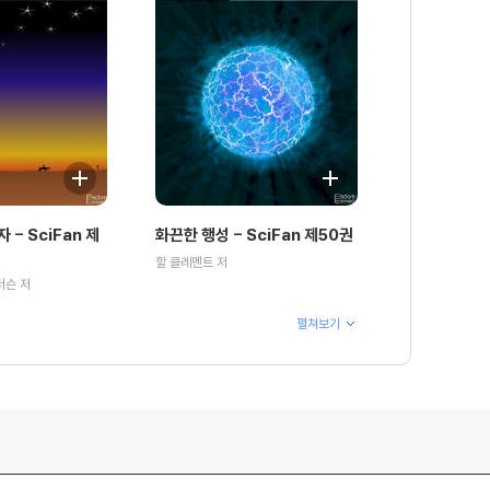
 - SciFan 제
화끈한 행성 - SciFan 제50권
할 클레멘트 저
더슨 저
펼쳐보기