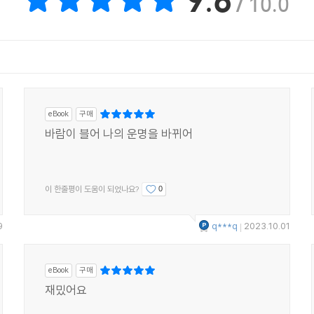
/ 10.0
eBook
구매
바람이 블어 나의 운명을 바뀌어
이 한줄평이 도움이 되었나요?
0
9
q***q
2023.10.01
|
eBook
구매
재밌어요