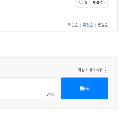
댓글
0
0
최근순
추천순
별점순
|
|
작성 시 유의사항
등록
0
/50