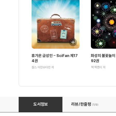
휴가온 금성인 - SciFan 제17
화성의 불꽃놀이 -
4권
92권
찰스 아인슈타인 저
잭 맥켄티 저
운명 작업 주식회사 - SciFan 제65권
도서정보
리뷰/한줄평
(1/
9
)