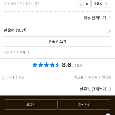
1958년 갑작스러운 심장 마비로 커트너가 세상을 떠나면서 무어의
이 리뷰가 도움이 되었나요?
0
댓글
0
공감
차 깜빡이면서 그녀를 쳐다보았습니다. 그녀의 눈
작품 활동 역시 쇠퇴기에 접어 들었다. 그녀는 소설 창작을 거의 중
단하고, 대학에서의 작가 교육에 초점을 맞추어 활동했다. 그리고 몇
리뷰 전체보기
개의 TV 드라마를 위한 시나리오 작업을 하기도 했다. 그러나 그것
한줄평
(10건)
한줄평 이동
도 1963년 토마스 레기 Thomas Reggie와 결혼하면서 집필 활동
자체를 중단하였다.
한줄평 쓰기
1981년 무어는 '세계 판타지 문학상 – 생애 업적 부문 World Fant
작성 시 유의사항
asy Award for Life Achievement'과 '간달프 그랜드 마스터 상
Gandalf Grand Master Award'를 수상했다. 작품 활동 대신 그
8.6
총 평점 8.6점
/ 10.0
녀는 SF와 판타지 세미나, 학술 대회, 컨벤션 등에서 활발한 활동을
구매 한줄평
최근순
추천순
별점순
벌였다. '톰과 테리 핀커드 SF 살롱'의 주요 참석자였고, 각종 컨벤
션에도 자주 초청되어 연사 또는 패널 역할을 했다.
한줄평 전체보기
1980년대 중반 정확하지 않은 시기부터 무어는 알츠하이머 병에
시달렸으나, 정확한 진단은 이루어지지 않았다. 이 병을 앓던 시기
로그인
회원가입
이상한 일이 있었는데, '미국 SF 작가 그랜드 마스터 Grand Mast