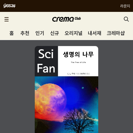
라운지
홈
추천
인기
신규
오리지널
내서재
크레마샵