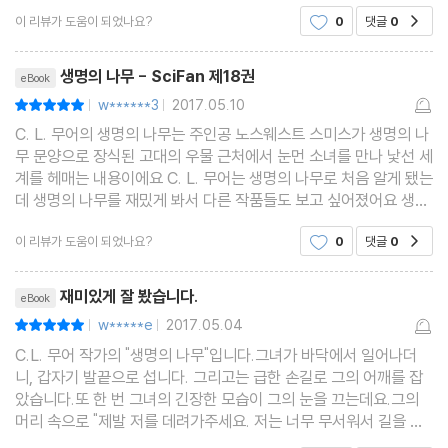
1936년 무어는 SF 소설가인 헨리 커트너 Henry Kuttner와 만나
는데, 그는 배고품과 갈증을 느끼고 있었다. 그는 시전 바깥에 우물
이 리뷰가 도움이 되었나요?
0
댓글
0
공감
이 있다는 것을 생각해냈다. 그는 그 우물을
게 되는데, 그것은 커트너가 무어에게 팬 레터를 보냄으로써 시작되
었다. 나중에 커트너는 무어의 필명 ('C. L. 무어')을 보고 그녀가 남
리뷰제목
생명의 나무 - SciFan 제18권
eBook
자라고 생각하고 팬 레터를 보냈다고 말한 바 있다. 4년 후 결혼하
w******3
2017.05.10
평점10점
|
|
게 된 두 사람은 결혼 생활 동안 공동 작업을 통해서 수 많은 소설들
C. L. 무어의 생명의 나무는 주인공 노스웨스트 스미스가 생명의 나
을 창작했다. 그들의 공동 작품 중 유명한 것은 ‘밈지는 보로고브스
무 문양으로 장식된 고대의 우물 근처에서 눈먼 소녀를 만나 낯선 세
계를 헤매는 내용이에요 C. L. 무어는 생명의 나무로 처음 알게 됐는
였다 Mimsy Were the Borogoves’ (이 소설은 2007년 ‘마지막
데 생명의 나무를 재밌게 봐서 다른 작품들도 보고 싶어졌어요 생명
밈지 The Last Mimzy’ 라는 이름으로 영화화 되었다)와 ‘수확기
의 나무의 주인공인 노스웨스트 스미스를 주인공으로 하는 시리즈
Vintage Season’ (이 소설 역시 1992년 ‘시간 탈출 Timescap
이 리뷰가 도움이 되었나요?
0
댓글
0
공감
가 있고 이 작품이 그중 하나라는데 시리즈의 다
e’라는 이름으로 영화화 되었다).
리뷰제목
재미있게 잘 봤습니다.
eBook
이 부부는 다양한 필명을 사용하여 공동 작품을 출간했는데 '리델 C.
w*****e
2017.05.04
평점10점
|
|
H. Liddell', '로렌스 오코넬 Lawrence O’Donnell', '루이스 파젯
C.L. 무어 작가의 "생명의 나무"입니다.그녀가 바닥에서 일어나더
Lewis Padgett' 등이 사용되었다. 이중 가장 많이 사용된 '루이스
니, 갑자기 발끝으로 섭니다. 그리고는 급한 손길로 그의 어깨를 잡
파젯'은 무어와 커트너의 어머니들의 처녀 시절 성을 조합한 것이었
았습니다.또 한 번 그녀의 긴장한 모습이 그의 눈을 끄는데요.그의
머리 속으로 "제발 저를 데려가주세요. 저는 너무 무서워서 길을 찾
다.
을 수가 없어요" 하는 느낌이 함께 전해집니다.그러자 그는 눈을 재