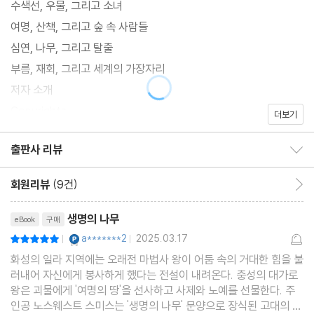
수색선, 우물, 그리고 소녀
캐서린 루실 무어 (Catherine Lucille Moore, 1911년 1월 24일 –
여명, 산책, 그리고 숲 속 사람들
1987년 4월 4일)는 미국의 SF 및 판타지 소설가이다. 무어는 SF
심연, 나무, 그리고 탈출
와 판타지 쟝르에서 최초로 활동한 여성 작가 중 하나로, 이 쟝르 내
부름, 재회, 그리고 세계의 가장자리
에서 여성 작가들이 활동할 수 있는 기반을 닦은 것으로 유명하다.
저자 소개
그녀는 인디애나 주 인디애나폴리스에서 태어났는데, 어린 시절 유
Copyrights
더보기
전적인 문제로 질병에 시달려서 정상적인 학교 생활 등을 하지 못하
고 침대에서 지내는 시간이 많았다. 이 시기 그녀는 각종 잡지와 책
출판사 리뷰
출판사 리뷰 보이기/감추기
등을 통해서 판타지와 SF 쟝르의 소설들을 탐독했다고 한다.
회원리뷰
(9건)
회원리뷰 이동
그녀가 첫 작품 활동을 시작한 것은, 대 공황으로 인해서 대학교를
리뷰제목
중퇴하고 보험 회사에서 일하던 무렵이었다. 1930년대의 초기 작품
생명의 나무
eBook
구매
중 주요한 2개의 단편은 ‘이상한 이야기들 Weird Tales’에 처음 발
YES마니아 : 플래티넘
a*******2
2025.03.17
평점10점
|
|
표되었다. 그중 하나는 '노스웨스트 스미스'라는 주인공이 태양계를
화성의 일라 지역에는 오래전 마법사 왕이 어둠 속의 거대한 힘을 불
여행하면서 각종 모험담을 겪는 이야기였고 (본 소설 역시 이 '노스
러내어 자신에게 봉사하게 했다는 전설이 내려온다. 충성의 대가로
왕은 괴물에게 '여명의 땅'을 선사하고 사제와 노예를 선물한다. 주
웨스트 스미스' 시리즈 중 하나이다), 다른 하나는 '조이리의 지렐'이
인공 노스웨스트 스미스는 '생명의 나무' 문양으로 장식된 고대의 우
라는 여자를 주인공으로 하는 마법 판타지 소설이었다. 이 두 소설