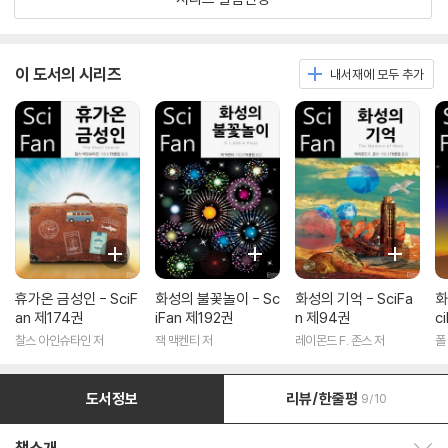
이 도서의 시리즈
내서재에 모두 추가
휴가온 금성인 - SciF
화성의 불꽃놀이 - Sc
화성의 기억 - SciFa
화
an 제174권
iFan 제192권
n 제94권
c
찰스 아인슈타인 저
잭 맥켄티 저
레이몬드 F. 존스 저
폴
도서정보
리뷰/한줄평
9/10
책소개 보이기/감추기