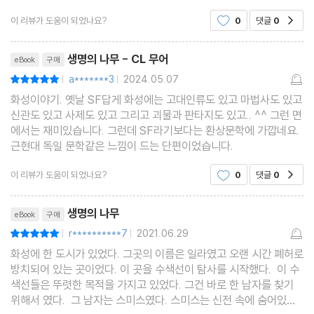
물 근처에서 눈 먼 소녀를 만나게 되고, 그녀의 이끌림에 따라서 낯
은, 주인공과 설정을 공유하는 단편들의 시리즈로 발전하였다.
이 리뷰가 도움이 되었나요?
0
댓글
0
공감
선 세계를 헤맨다. 그녀가 인도하는 운명의 끝
노스웨스트 스미스 시리즈 중 상업적으로 판매된 첫번째 소설은 ‘샴
리뷰제목
생명의 나무 - CL 무어
eBook
구매
블류 Shambleau’였다. 그녀에게 100 달러에 달하는 수입을 가져
a*******3
2024.05.07
평점10점
|
|
다 주고 계속적으로 재인쇄되는 성공을 거두었다. 그리고 1940년
화성이야기. 옛날 SF답게 화성에는 고대인류도 있고 마법사도 있고
대에 무어는 대중 잡지 ‘놀라운 SF Astounding Science Fictio
신관도 있고 사제도 있고 그리고 괴물과 판타지도 있고.. ^^ 그런 면
n’을 통해서 다수의 작품을 발표하고, 이들 작품 중 중요한 것들을
에서는 재미있습니다. 그런데 SF라기보다는 환상문학에 가깝네요.
근현대 독일 문학같은 느낌이 드는 단편이었습니다.
선정하여 첫번째 단편집 ‘심판의 밤 Judgment Night’을 1952년
발간했다.
이 리뷰가 도움이 되었나요?
0
댓글
0
공감
무어의 특징은, 매우 섬세하고 감성적인 문체와 묘사가 두드러진다
리뷰제목
는 것이다. 본 소설에서도 느낄 수 있듯이 단순한 줄거리 전개보다는
생명의 나무
eBook
구매
주인공과 조연들의 감정에 대한 묘사, 주변 환경에 대한 비유적 표현
r**********7
2021.06.29
평점10점
|
|
등이 일반적인 SF의 수준을 넘어선다. 그리고 이러한 특징은 당시
화성에 한 도시가 있었다. 그곳의 이름은 일라였고 오랜 시간 폐허로
방치되어 있는 곳이었다. 이 곳을 수색선이 탐사를 시작했다. 이 수
의 SF나 판타지 쟝르에서는 보기 드문 경우였고, 그것이 무어의 인
색선들은 뚜렷한 목적을 가지고 있었다. 그건 바로 한 남자를 찾기
기의 바탕이 되었다.
위해서 였다. 그 남자는 스미스였다. 스미스는 신전 속에 숨어있었