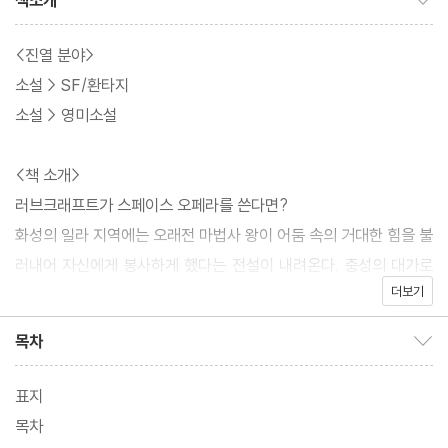
책소개
<진열 분야>
소설 > SF/환타지
소설 > 영미소설
<책 소개>
러브크래프트가 스페이스 오페라를 쓴다면?
화성의 일라 지역에는 오래전 마법사 왕이 어둠 속의 거대한 힘을 불
러내어 자신에게 봉사하게 했다는 전설이 내려온다. 충성의 대가로
더보기
왕은 괴물에게 '여명의 땅'을 선사하고 사제와 노예를 선물한다. 주
인공 노스웨스트 스미스는 '생명의 나무' 문양으로 장식된 고대의 우
목차
목차 보이기/감추기
물 근처에서 눈 먼 소녀를 만나게 되고, 그녀의 이끌림에 따라서 낯
선 세계를 헤맨다. 그녀가 인도하는 운명의 끝은 어디일까?
표지
목차
<저자 소개 – C. L. 무어>