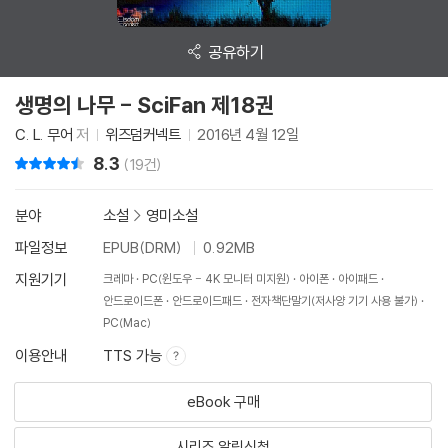
공유하기
생명의 나무 - SciFan 제18권
C. L. 무어
저
위즈덤커넥트
2016년 4월 12일
8.3
리뷰 총점
(19건)
분야
소설
>
영미소설
파일정보
EPUB(DRM)
0.92MB
지원기기
크레마
PC(윈도우 - 4K 모니터 미지원)
아이폰
아이패드
안드로이드폰
안드로이드패드
전자책단말기(저사양 기기 사용 불가)
PC(Mac)
이용안내
TTS 가능
eBook 구매
시리즈 알림신청