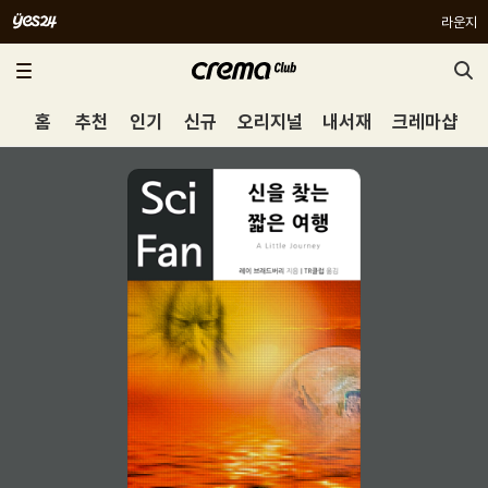
라운지
홈
추천
인기
신규
오리지널
내서재
크레마샵