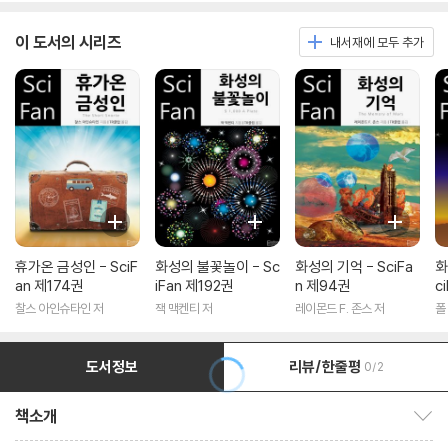
이 도서의 시리즈
내서재에 모두 추가
휴가온 금성인 - SciF
화성의 불꽃놀이 - Sc
화성의 기억 - SciFa
화
an 제174권
iFan 제192권
n 제94권
c
찰스 아인슈타인 저
잭 맥켄티 저
레이몬드 F. 존스 저
폴
도서정보
리뷰/한줄평
0/2
책소개
책소개 보이기/감추기