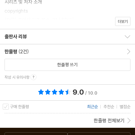
시리즈 및 저자 소개
어에 기반해서 창작을 하는 소설가라고 말하기도 했다. 사상 통제가
copyrights
극단화된 미국의 근미래를 그린 "화씨 451도 Fahrenheit 451"가
(참고) 종이책 기준 쪽수: 21 (추정치)
더보기
가장 유명한 작품이다.
출판사 리뷰
출판사 리뷰 보이기/감추기
그는 1920년 일리노이 주에서 전기 배선공 아버지를 둔 가정에서
한줄평
(2건)
한줄평 이동
태어났다. 그의 유년 시절은 매우 행복한 것으로 나중에 소설과 회고
록 등에서 묘사되었다. 어릴 때부터, 서커스단의 마술사를 흠모하고,
한줄평 쓰기
어드벤처와 판타지 소설을 많이 읽었으며, 그것이 향후 그의 진로를
작성 시 유의사항
결정했다고 할 수 있다.
9.0
총 평점 9.0점
/ 10.0
그는 12살 또는 13살 경에 작가가 되기로 결심했다고 밝힌 바 있다.
구매 한줄평
최근순
추천순
별점순
소설 속 영웅들처럼 영원히 살겠다는 것이 결심의 동기였다고 한다.
한줄평 전체보기
1934년 가족들이 캘리포니아 주로 이주하면서, 그는 LA 에서 고등
학교를 다니고, 학교 연극반을 통해서 할리우드 인물들과 친분을 가