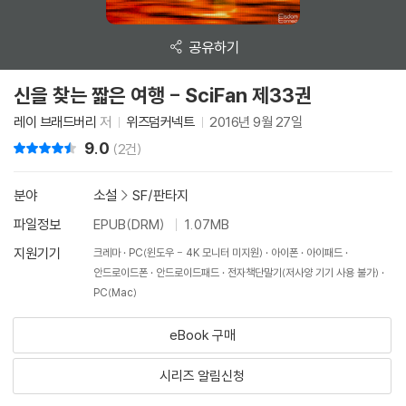
공유하기
신을 찾는 짧은 여행 - SciFan 제33권
레이 브래드버리
저
위즈덤커넥트
2016년 9월 27일
9.0
리뷰 총점
(2건)
분야
소설
>
SF/판타지
파일정보
EPUB(DRM)
1.07MB
지원기기
크레마
PC(윈도우 - 4K 모니터 미지원)
아이폰
아이패드
안드로이드폰
안드로이드패드
전자책단말기(저사양 기기 사용 불가)
PC(Mac)
eBook 구매
시리즈 알림신청