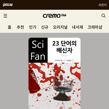
라운지
홈
추천
인기
신규
오리지널
내서재
크레마샵