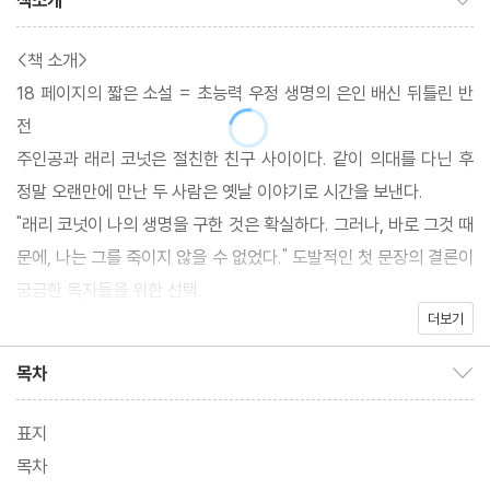
책소개
<책 소개>
18 페이지의 짧은 소설 = 초능력 우정 생명의 은인 배신 뒤틀린 반
전
주인공과 래리 코넛은 절친한 친구 사이이다. 같이 의대를 다닌 후
정말 오랜만에 만난 두 사람은 옛날 이야기로 시간을 보낸다.
"래리 코넛이 나의 생명을 구한 것은 확실하다. 그러나, 바로 그것 때
문에, 나는 그를 죽이지 않을 수 없었다." 도발적인 첫 문장의 결론이
궁금한 독자들을 위한 선택.
더보기
<미리 보기>
목차
목차 보이기/감추기
나는, 보통 침대라고 불릴 만한 물건의 가장자리에 앉아 있었다. 그
것은 얼기설기 엮은 강철 끈으로 이뤄져 있었다. 매트리스는 없었고,
표지
단지 담갈색 모직물로 이뤄진 여분의 담요가 걸쳐져 있었다. 결코 편
목차
하지 않은 자리였다. 그러나 그들은 나를 조금이라도 더 불편하게 만