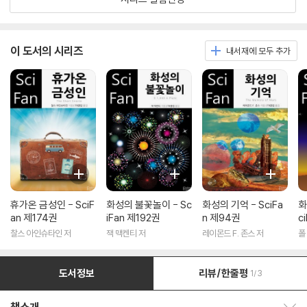
이 도서의 시리즈
내서재에 모두 추가
휴가온 금성인 - SciF
화성의 불꽃놀이 - Sc
화성의 기억 - SciFa
화
an 제174권
iFan 제192권
n 제94권
c
찰스 아인슈타인 저
잭 맥켄티 저
레이몬드 F. 존스 저
폴
도서정보
리뷰/한줄평
1/3
책소개 보이기/감추기