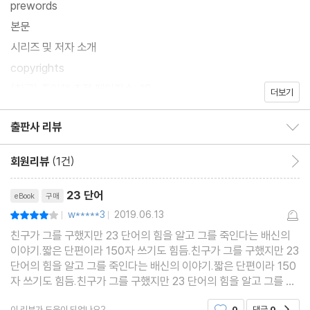
prewords
들고 싶어했다.
본문
그들은 이 지역 유치장에서 꺼내서 대형 감옥에 넣고 싶어했고, 궁극
시리즈 및 저자 소개
적으로는 사형대로 보내고 싶어했다.
copyrights
당연히 재판을 벌어질 것이지만, 그것은 형식상의 문제였다. 그들은
(참고) 종이책 추정 페이지수: 18
더보기
연기가 나오는 권총을 들고 있는 나를 현행범으로 체포했고, 그 현장
에는 목에 구멍이 뚫린 코넛이 거품을 물고 죽어 가고 있었다. 게다
출판사 리뷰
출판사 리뷰 보이기/감추기
가 나는 모든 것을 자백했다.
회원리뷰
(1건)
회원리뷰 이동
스스로 무엇을 하고 있는지 정확히 알고 있던 나는, 명백한 살의를
리뷰제목
가지고 래리 코넛을 살해했다는 것이 그들의 생각이었다.
23 단어
eBook
구매
사람들은 살인범을 사형에 처한다. 그러므로 그들 역시 나를 사형에
w*****3
2019.06.13
평점8점
|
|
처하고자 했다.
친구가 그를 구했지만 23 단어의 힘을 알고 그를 죽인다는 배신의
특히, 래리 코넛이 나의 생명을 구했다는 것을 고려한다면.....
이야기.짧은 단편이라 150자 쓰기도 힘듬.친구가 그를 구했지만 23
단어의 힘을 알고 그를 죽인다는 배신의 이야기.짧은 단편이라 150
정상을 참작할 만한 조건은 존재했지만, 나는 그 조건들을 가지고 배
자 쓰기도 힘듬.친구가 그를 구했지만 23 단어의 힘을 알고 그를 죽
심원들을 설득할 수 있다고 생각하지 않았다.
인다는 배신의 이야기.짧은 단편이라 150자 쓰기도 힘듬.친구가 그
-------------------
이 리뷰가 도움이 되었나요?
0
댓글
0
공감