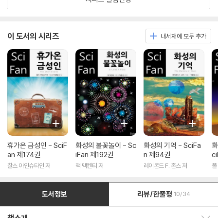
이 도서의 시리즈
내서재에 모두 추가
휴가온 금성인 - SciF
화성의 불꽃놀이 - Sc
화성의 기억 - SciFa
화
an 제174권
iFan 제192권
n 제94권
c
찰스 아인슈타인 저
잭 맥켄티 저
레이몬드 F. 존스 저
폴
도서정보
리뷰/한줄평
10/34
책소개 보이기/감추기