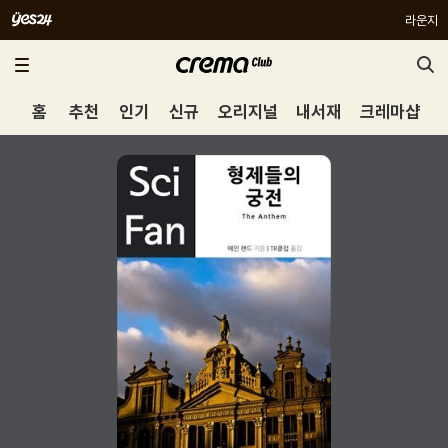
라운지
홈
추천
인기
신규
오리지널
내서재
크레마샵