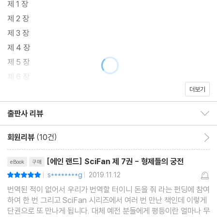
제 1 장
미국 '인생에 영향을 준 책' 조사에서 성경에 이어 두 번째로 꼽히기
제 2 장
도 했다.
제 3 장
제 4 장
저자 소개 - 에인 랜드
제 5 장
에인 랜드 (Ayn Rand, 1905 - 1982, 본명 알리사 지노프예브나
제 6 장
로젠바움)은 러시아 출신의 소설가이자 극작가, 사상가이다. 그녀는
더보기
제 7 장
객관주의라 불리는 사상 체계의 창시자로도 이름이 알려져 있다. '파
제 8 장
출판사 리뷰
운틴 헤드' (1943), '아틀라스' (1957) 등으로 전 세계적인 베스트
출판사 리뷰 보이기/감추기
제 9 장
셀러 작가가 된 이후, 죽기까지 랜드는 자신의 객관주의 사상을 옹호
제 10 장
회원리뷰
(10건)
회원리뷰 이동
하는 기고문과 에세이에 열정을 기울였고, 객관주의를 위한 신문과
제 11 장
리뷰제목
잡지를 운영했다. 객관주의란, 개인의 이성을 극단적으로 신뢰하고,
[에인 랜드] SciFan 제 7권 - 형제들의 궁전
eBook
구매
제 12 장
종교나 믿음에 근거한 삶을 부정하는 사상이다. 윤리학적으로, 또는
s********g
2019.11.12
평점10점
|
|
저자 소개
사회학적으로는, 이타주의를 거부하고 극단적인 개인주의를 주장하
번역된 적이 없어서 우리가 번역할 터이니 돈을 줘 라는 펀딩에 참여
copyrights
하여 한 번 그리고 SciFan 시리즈에서 여러 번 만난 책인데 이렇게
는 것으로 볼 수 있다. 정치적으로, 랜드는 국가주의, 전체주의, 집단
단권으로 또 만나게 됩니다. 대체 예전 분들에게 평등이란 얼마나 무
주의, 무정부주의에 강한 반감을 드러내고, 자유 방임주의적 자본주