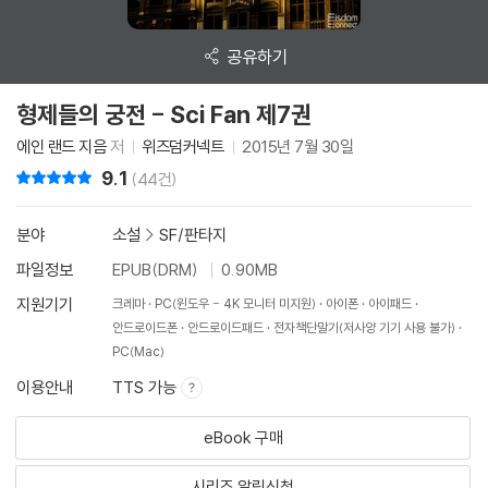
공유하기
형제들의 궁전 - Sci Fan 제7권
에인 랜드 지음
저
위즈덤커넥트
2015년 7월 30일
9.1
리뷰 총점
(44건)
분야
소설
>
SF/판타지
파일정보
EPUB(DRM)
0.90MB
지원기기
크레마
PC(윈도우 - 4K 모니터 미지원)
아이폰
아이패드
안드로이드폰
안드로이드패드
전자책단말기(저사양 기기 사용 불가)
PC(Mac)
이용안내
TTS 가능
eBook 구매
시리즈 알림신청