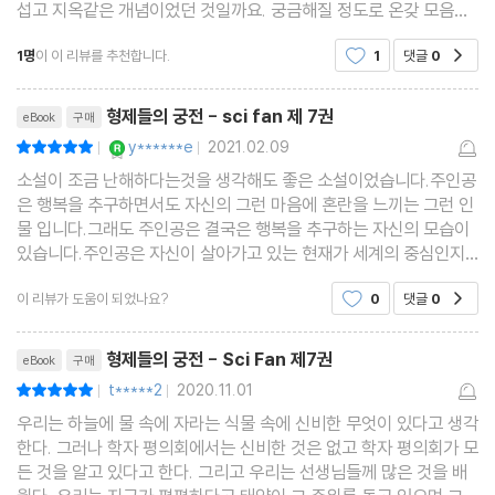
섭고 지옥같은 개념이었던 것일까요. 궁금해질 정도로 온갖 모음집
의 체제를 선호했다. 그녀의 사상에서 가장 핵심적인 부분은 개인의
에서 계속 나오는 이야기 입니다. 자유도 딱히 완전하지 않은 개념인
1명
이 이 리뷰를 추천합니다.
1
댓글
0
공감
데, 평등...이렇게까지 극단적 평등을 예로 들
자율성과 권리에 대한 강조이다.
랜드의 객관주의는 정통 사상으로 학계에서 인정 받지 못했으나, 그
리뷰제목
형제들의 궁전 - sci fan 제 7권
eBook
구매
녀와 그녀를 추종한 그룹의 적극적인 활동으로 미국 보수주의와 자
YES마니아 : 로얄
y******e
2021.02.09
평점10점
|
|
유 방임주의에 커다란 영향을 끼친 것으로 평가된다.
소설이 조금 난해하다는것을 생각해도 좋은 소설이었습니다.주인공
1905년 페테르부르크의 부유한 유대인 가정에서 태어난 랜드는,
은 행복을 추구하면서도 자신의 그런 마음에 혼란을 느끼는 그런 인
물 입니다.그래도 주인공은 결국은 행복을 추구하는 자신의 모습이
약사이자 사업가인 아버지와 가정 주부인 어머니 사이의 첫째 딸이
있습니다.주인공은 자신이 살아가고 있는 현재가 세계의 중심인지
었다. 그녀의 아버지는 약사로서의 사업 운영에 탁월한 솜씨를 발휘
영원을 떠도는 존재에 불과한지 자신은 알수없지만 그것에 크게 신
하여 커다란 약국과 그 약국이 있는 건물을 소유한 사업가였다. 랜드
이 리뷰가 도움이 되었나요?
0
댓글
0
공감
경을 쓰지는 않는 존재 입니다. 주인공이
는 학교 입학 후, 학교 교과 과정에 큰 흥미를 느끼지 못 하고, 소설
리뷰제목
형제들의 궁전 - Sci Fan 제7권
eBook
구매
창작과 친구들과의 정치적 토론을 즐겨 했다.
t*****2
2020.11.01
평점10점
|
|
1917년 러시아 혁명 직후, 랜드 가족의 사업체는 압류 대상이 되고,
우리는 하늘에 물 속에 자라는 식물 속에 신비한 무엇이 있다고 생각
생명의 위협까지 느낀 그녀의 가족은 급히 크림 반도로 이주하게 된
한다. 그러나 학자 평의회에서는 신비한 것은 없고 학자 평의회가 모
다. 그곳에서 고등 학교를 마친 랜드는 다시 페테로그라드 (페테르
든 것을 알고 있다고 한다. 그리고 우리는 선생님들께 많은 것을 배