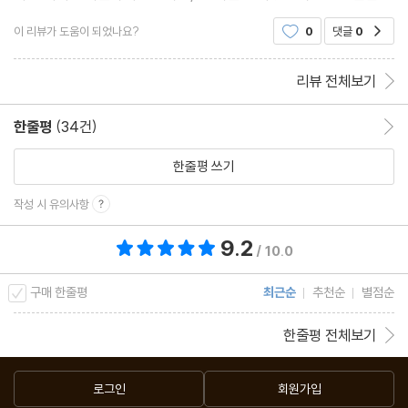
직원으로 일하기도 하고, 헨리 헤즐릿, 루드비히 폰 미세 등 당시의
이야기를 엮어나가는 솜씨가 정말 놀라웠다. 작품 자체도 재미있었
자유주의 학자들과 교류하면서 사상적인 영향을 주고 받는다.
이 리뷰가 도움이 되었나요?
0
댓글
0
공감
다. 특히 뚜렷한 캐릭터 묘사는 감명 깊고 인상적
그녀의 첫 번째 상업적인 성공작은 '파운틴헤드' (1943)였다. 개인
리뷰 전체보기
주의를 강조하는 그녀의 철학적 성향이 깊이 묻어 있는 소설로서, 유
럽과 미국에서 큰 인기를 끌었다. 이로서 랜드는 경제적인 안정과 세
한줄평
(34건)
한줄평 이동
계적인 명성을 얻게 된다. 이 소설은 1949년 영화화되어 상영되었
한줄평 쓰기
지만, 랜드는 그 영화를 마음에 들어 하지 않았다고 한다.
1951년 뉴욕으로 이주한 랜드는 그녀의 사상을 흠모하는 일련의 추
작성 시 유의사항
종자들을 거느리게 되는데, 그들은 반어적 의미에서 "집단 The Col
9.2
총 평점 9.2점
lectives"이라고 불리었다. 그러나, 이들 중에는 훗날 미국 사회와
/ 10.0
문화에 크나큰 영향을 미치는 사람들이 포함되었는데, 가장 탁월한
구매 한줄평
최근순
추천순
별점순
미국 연방 준비 은행장으로 평가 받는 앨런 그린스펀, '자긍심'이라
는 개념을 현대 심리학에 도입한 나타니엘 브랜든, 랜드의 공식적인
한줄평 전체보기
계승자, 레오나드 페이코프 등이 그들이다.
그녀의 최고의 명작으로 일컬어지는 '아틀라스 Atlas Shrugged'는
로그인
회원가입