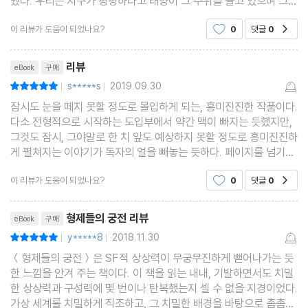
웠다. 우리는 지구가 평평하다고 태양이 그 주위를 돌고 있으며 그래
부르크의 당시 명칭)로 돌아 와서 대학교에 입학하게 된다. 랜드는
서 밤과 낮이 생긴다는 것을 배웠다. 우리는 바다 위에 돛을 밀어주
러시아 혁명으로 인해서 여자의 대학 입학이 허용된 첫 혜택을 받은
이 리뷰가 도움이 되었나요?
0
댓글
0
공감
는 바람이 있다는 설명을 하고 있다...
세대였다. 대학에서 사회 교육학과 역사를 전공한 랜드는 국립 영화
리뷰제목
학교에서 잠시 공부하고, 영화 작가로서의 경력을 시작한다. 이때,
리뷰
eBook
구매
랜드는 자신의 필명을 히브리어로 '눈 eyes'을 뜻하는 '아인'과 원래
s*****s
2019.09.30
평점10점
|
|
성인 '로젠바움'의 단축형인 '랜드'로 정하게 된다.
잠시도 눈을 떼지 못할 정도로 몰입하게 되는, 흥미진진한 작품이다.
다소 전형적으로 시작하는 도입부에서 약간 맥이 빠지는 듯했지만,
1925년 미국을 방문한 랜드는 미국의 생활과 문화에 깊이 심취하
그것도 잠시, 그야말로 한 치 앞도 예상하지 못할 정도로 흥미진진하
여, 미국에서 거주하면서 영화 작가로서의 살겠다는 결심을 했다. 시
게 펼쳐지는 이야기가 독자의 얼을 빼놓는 듯하다. 페이지를 넘기고
카고와 뉴욕에서 여러 직업을 거친 후, 할리우드에서 랜드는 세실 드
다음 페이지가 로딩하는 시간조차 기다리기 힘들 정도로, 정말 재미
이 리뷰가 도움이 되었나요?
0
댓글
0
공감
있게 읽은 작품이다. 흥미진진한 소설이다.
밀의 영화 작가로서 일하게 된다. 그 후, 그녀의 작품인 '붉은 전당
포', '1월 16일의 밤' 등이 연극과 영화로서 상업적인 성공을 거치면
리뷰제목
형제들의 궁전 리뷰
eBook
구매
서 할리우드에 자리를 잡고, 당시 신인 배우였던 프랭크 오코너와의
y*****8
2018.11.30
평점10점
|
|
결혼 했다. 2년 후 랜드는 미국 시민권을 획득한다.
＜형제들의 궁전＞은 SF적 상상력이 무궁무진하게 뻗어나가는 듯
1940년대에 들어 서면서, 랜드는 정치적으로 활발한 활동을 시작
한 느낌을 안겨 주는 책이다. 이 책을 읽는 내내, 기발하면서도 치밀
한 상상력과 구성력에 몇 번이나 탄복했는지 셀 수 없을 지경이었다.
해서, 당시 공화당 대통령 후보이던 웬덜 윌키의 캠페인에서 상근 조
가상 세계를 치밀하게 직조하고, 그 치밀한 배경을 바탕으로 촘촘한