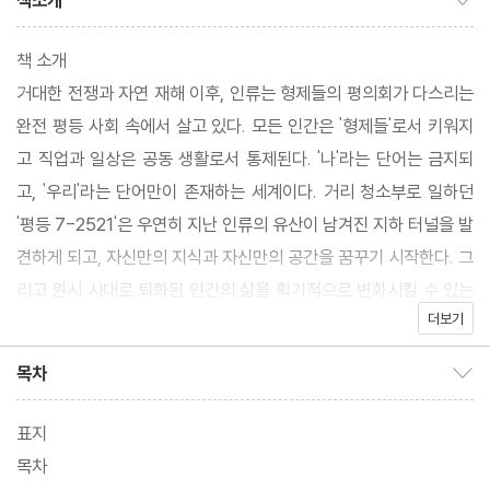
책소개
책 소개
거대한 전쟁과 자연 재해 이후, 인류는 형제들의 평의회가 다스리는
완전 평등 사회 속에서 살고 있다. 모든 인간은 '형제들'로서 키워지
고 직업과 일상은 공동 생활로서 통제된다. '나'라는 단어는 금지되
고, '우리'라는 단어만이 존재하는 세계이다. 거리 청소부로 일하던
'평등 7-2521'은 우연히 지난 인류의 유산이 남겨진 지하 터널을 발
견하게 되고, 자신만의 지식과 자신만의 공간을 꿈꾸기 시작한다. 그
리고 원시 시대로 퇴화된 인간의 삶을 획기적으로 변화시킬 수 있는
더보기
기술과 지식을 발견하게 된다. 그러나 권력은 그의 일탈을 눈치채고
뒤 쫓기 시작한다.
목차
목차 보이기/감추기
미국 '자유주의' 운동의 창시자, 에인 랜드는 '개인'이라는 개념이 사
라진다면, 인류에게 어떤 일이 일어날지 그리고 그 암울함을 돌파하
표지
는 해결책이 무엇일지에 대해서 이야기한다. 문체는 냉정하지만 치
목차
밀하고, 진지한 주제를 시적인 운율로 풀어낸 소설이다. 이 소설은