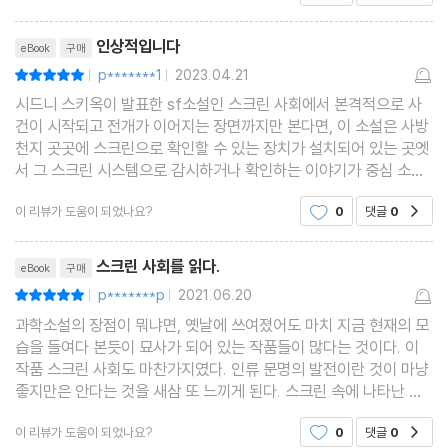
리뷰제목
인상적입니다
eBook
구매
p*******1
2023.04.21
평점10점
|
|
시드니 스키옥이 발표한 sf소설인 스크린 사회에서 본격적으로 사
건이 시작되고 전개가 이어지는 장면까지만 본다면, 이 소설은 사방
천지 곳곳에 스크린으로 확인할 수 있는 장치가 설치되어 있는 곳엣
서 그 스크린 시스템으로 감시하거나 확인하는 이야기가 중심 소재
라고 생각하게 될지도 모르겠습니다. 그리고 이 소설은 그게 핵심 스
이 리뷰가 도움이 되었나요?
0
댓글
0
공감
토리인 것처럼 전개되다가, 결말에서 그 이상의
리뷰제목
스크린 사회를 읽다.
eBook
구매
p*******p
2021.06.20
평점10점
|
|
과학소설의 장점이 뭐냐면, 옛날에 쓰여졌어도 마치 지금 현재의 모
습을 들여다 본듯이 묘사가 되어 있는 작품들이 많다는 것이다. 이
작품 스크린 사회도 마찬가지였다. 인류 문명의 발전이란 것이 마냥
좋지만은 안다는 것을 새삼 또 느끼게 된다. 스크린 속에 나타난 젊
은 남자의 모습. 스크린 속 남녀가 키스하려던 찰나에 모습은 사라진
이 리뷰가 도움이 되었나요?
0
댓글
0
공감
다. 엄마는 캐트린에게 빨리 결혼을 하라고 종