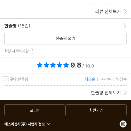
리뷰 전체보기
한줄평
(16건)
한줄평 이동
한줄평 쓰기
작성 시 유의사항
9.8
총 평점 9.8점
/ 10.0
구매 한줄평
최근순
추천순
별점순
한줄평 전체보기
로그인
회원가입
예스이십사(주) 사업자 정보