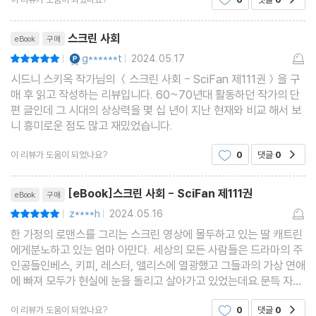
인공 아만다는 자신의딸 캐트린이 세상에서 가장 어
리뷰제목
스크린 사회
eBook
구매
YES마니아 : 플래티넘
g******t
2024.05.17
평점10점
|
|
시드니 스키옥 작가님의 ＜스크린 사회 - SciFan 제111권＞을 구
매 후 읽고 작성하는 리뷰입니다. 60~70년대 활동하던 작가의 단
편 글인데 그 시대의 상상력을 몇 십 년이 지난 현재와 비교 해서 보
니 흥미로운 점도 많고 재밌었습니다.
이 리뷰가 도움이 되었나요?
0
댓글
0
공감
리뷰제목
[eBook]스크린 사회 - SciFan 제111권
eBook
구매
z****h
2024.05.16
평점10점
|
|
한 가정의 로맨스를 그리는 스크린 영상에 몰두하고 있는 딸 캐트린
에게분노하고 있는 엄마 아만다. 세상의 모든 사람들은 드라마의 주
인공들인베스, 키피, 레스터, 앨리스에 열광했고 그들과의 가상 연애
에 빠져 모두가 현실에 눈을 돌리고 살아가고 있었는데요.문득 자신
의 딸 캐트린이 세상에서 가장 어린 사람이 되었다는 사실을깨닫게
이 리뷰가 도움이 되었나요?
0
댓글
0
공감
된 아만다. 하지만 딸은 스스로를 키피라고 생