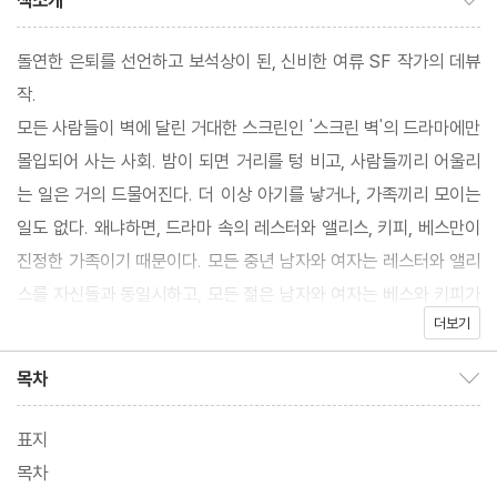
책소개
돌연한 은퇴를 선언하고 보석상이 된, 신비한 여류 SF 작가의 데뷰
작.
모든 사람들이 벽에 달린 거대한 스크린인 '스크린 벽'의 드라마에만
몰입되어 사는 사회. 밤이 되면 거리를 텅 비고, 사람들끼리 어울리
는 일은 거의 드물어진다. 더 이상 아기를 낳거나, 가족끼리 모이는
일도 없다. 왜냐하면, 드라마 속의 레스터와 앨리스, 키피, 베스만이
진정한 가족이기 때문이다. 모든 중년 남자와 여자는 레스터와 앨리
스를 자신들과 동일시하고, 모든 젊은 남자와 여자는 베스와 키피가
더보기
되고 싶어 한다. 이 스크린 벽에 중독된 가족을 가진 아만다는 현재
상황이 계속된다면 인류 자체가 사멸할 것이라고 생각하고, 스크린
목차
목차 보이기/감추기
벽에서 사람들을 떼어낼 방법을 고민한다.
대중 매체가 지배하는 사회, 거리는 황량하고, 사람들 사이의 접촉은
표지
끊긴다. 스크린 속 삶만이 진정한 삶이기에.
목차