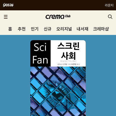
라운지
홈
추천
인기
신규
오리지널
내서재
크레마샵