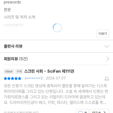
prewords
본문
시리즈 및 저자 소개
copyrights
(참고) 종이책 추정 페이지수: 31
더보기
출판사 리뷰
출판사 리뷰 보이기/감추기
회원리뷰
(5건)
회원리뷰 이동
리뷰제목
스크린 사회 - SciFan 제111권
eBook
구매
s********3
2024.07.07
평점10점
|
|
모든 인류가 스크린 영상에 중독되어 멸망을 향해 달려가는 디스토
피아의미래를 그리고 있는 단편입니다. 소설 속 세계에서 인류는 한
가정의로맨스를 그리고 있는 리얼리티 드라마에 열광하고 있는데
요. 드라마의주인공이 베스, 키피, 레스터, 앨리스에 스스로를 투영
하고 심지어는이름을 개명하고 외모까지 맞춰가고 있는 사람들. 주
이 리뷰가 도움이 되었나요?
0
댓글
0
공감