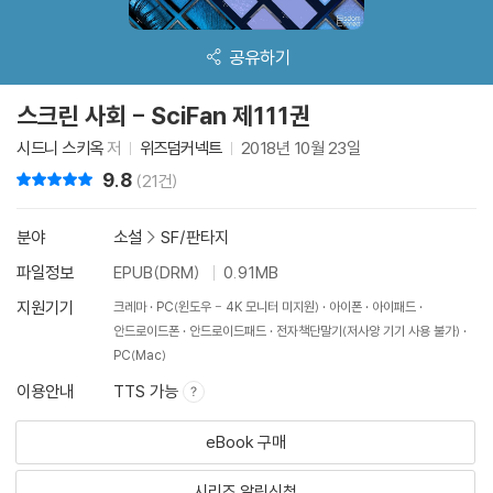
공유하기
스크린 사회 - SciFan 제111권
시드니 스키옥
저
위즈덤커넥트
2018년 10월 23일
9.8
리뷰 총점
(21건)
분야
소설
>
SF/판타지
파일정보
EPUB(DRM)
0.91MB
지원기기
크레마
PC(윈도우 - 4K 모니터 미지원)
아이폰
아이패드
안드로이드폰
안드로이드패드
전자책단말기(저사양 기기 사용 불가)
PC(Mac)
이용안내
TTS 가능
eBook 구매
시리즈 알림신청