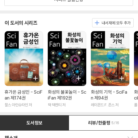
이 도서의 시리즈
내서재에 모두 추가
휴가온 금성인 - SciF
화성의 불꽃놀이 - Sc
화성의 기억 - SciFa
화
an 제174권
iFan 제192권
n 제94권
c
찰스 아인슈타인 저
잭 맥켄티 저
레이몬드 F. 존스 저
폴
도서정보
리뷰/한줄평
5/16
책소개 보이기/감추기