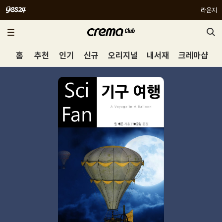
라운지
홈
추천
인기
신규
오리지널
내서재
크레마샵