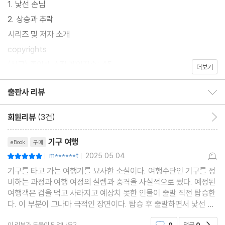
1. 낯선 손님
2. 상승과 추락
시리즈 및 저자 소개
copyrights
(참고) 종이책 추정 페이지수: 45
더보기
출판사 리뷰
출판사 리뷰 보이기/감추기
회원리뷰
(3건)
회원리뷰 이동
리뷰제목
기구 여행
eBook
구매
m******t
2025.05.04
평점10점
|
|
기구를 타고 가는 여행기를 묘사한 소설이다. 여행수단인 기구를 정
비하는 과정과 여행 여정의 설렘과 충격을 사실적으로 썼다. 예정된
여행객은 겁을 먹고 사라지고 예상치 못한 인물이 출발 직전 탑승한
다. 이 부분이 그나마 극적인 장면이다. 탑승 후 출발하면서 낯선 여
행객과의 말다툼은 흥미롭다.
이 리뷰가 도움이 되었나요?
0
댓글
0
공감