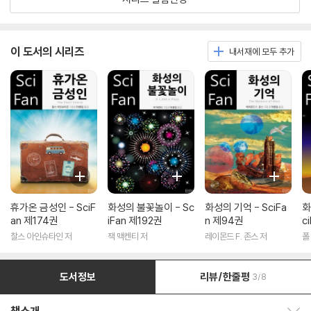
이 도서의 시리즈
내서재에 모두 추가
휴가온 금성인 - SciF
화성의 불꽃놀이 - Sc
화성의 기억 - SciFa
화
an 제174권
iFan 제192권
n 제94권
c
찰스 아인슈타인 저
잭 맥켄티 저
레이몬드 F. 존스 저
폴
도서정보
리뷰/한줄평
3/8
책소개 보이기/감추기