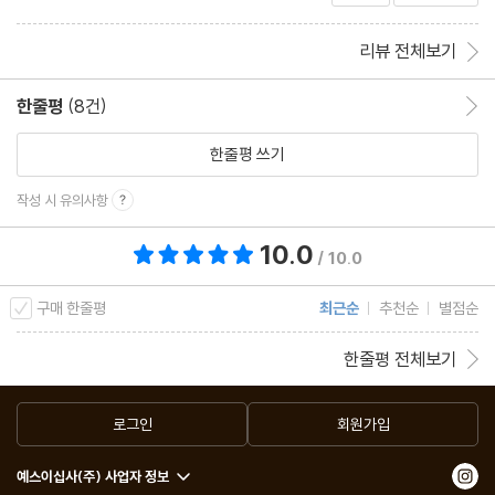
리뷰 전체보기
한줄평
(8건)
한줄평 이동
한줄평 쓰기
작성 시 유의사항
10.0
총 평점 10.0점
/ 10.0
구매 한줄평
최근순
추천순
별점순
한줄평 전체보기
로그인
회원가입
예스이십사(주) 사업자 정보