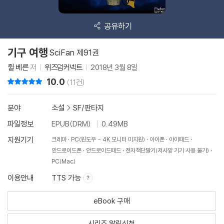
공유하기
기구 여행
SciFan 제91권
쥘 베른
저
위즈덤커넥트
2018년 3월 8일
10.0
리뷰 총점
(11건)
분야
소설
>
SF/판타지
파일정보
EPUB(DRM)
0.49MB
지원기기
크레마
PC(윈도우 - 4K 모니터 미지원)
아이폰
아이패드
안드로이드폰
안드로이드패드
전자책단말기(저사양 기기 사용 불가)
PC(Mac)
이용안내
TTS 가능
eBook 구매
시리즈 알림신청