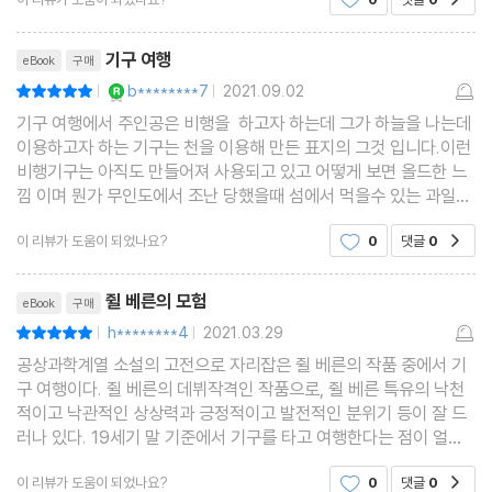
리뷰제목
기구 여행
eBook
구매
YES마니아 : 로얄
b********7
2021.09.02
평점10점
|
|
기구 여행에서 주인공은 비행을 하고자 하는데 그가 하늘을 나는데
이용하고자 하는 기구는 천을 이용해 만든 표지의 그것 입니다.이런
비행기구는 아직도 만들어져 사용되고 있고 어떻게 보면 올드한 느
낌 이며 뭔가 무인도에서 조난 당했을때 섬에서 먹을수 있는 과일을
발견하는 만큼의 생각을 주게 됩니다.표지의 비행기구는 의외로 천
이 리뷰가 도움이 되었나요?
0
댓글
0
공감
을 많이 이용하면 그리고 약간의 장치
리뷰제목
쥘 베른의 모험
eBook
구매
h********4
2021.03.29
평점10점
|
|
공상과학계열 소설의 고전으로 자리잡은 쥘 베른의 작품 중에서 기
구 여행이다. 쥘 베른의 데뷔작격인 작품으로, 쥘 베른 특유의 낙천
적이고 낙관적인 상상력과 긍정적이고 발전적인 분위기 등이 잘 드
러나 있다. 19세기 말 기준에서 기구를 타고 여행한다는 점이 얼마
나 꿈같은 일이었는지, 그리고 그 꿈같은 일이 생생하게 다양한 상상
이 리뷰가 도움이 되었나요?
0
댓글
0
공감
력과 함께 펼쳐지는 이야기가 재미있다.