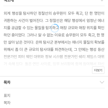
책소개
외계 행성을 탐사하던 정찰선의 승무원이 모두 죽고, 단 한 명만이
귀환하는 사건이 벌어진다. 그 정찰선은 해당 행성에서 엄청난 에너
지를 공급할 수 있는 물질을 탐지하고 매장 규모와 매장 위치를 확인
하던 중이었다. 그러나 알 수 없는 이유로 승무원이 모두 죽고, 한 명
만 살아 남은 것이다. 은하 탐사군 본부에서는 에너지 물질의 확보를
위해서 좀 더 큰 규모의 탐사대를 파견하는데, 그 안에는 행성 등산
전문가인 피터 웨인 대위와 정보 시스템 전문가인 쉐리 제임스 대위
가 속해 있다. 둘은 연인 사이로, 임무 브리핑에 함께 참여해서 자신
더보기
들의 임무에 석연치 않은 구석이 있음을 깨닫는다.
목차
목차 보이기/감추기
표지
목차