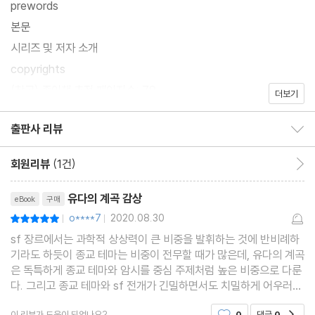
prewords
본문
시리즈 및 저자 소개
copyrights
(참고) 종이책 추정 페이지수: 79
더보기
출판사 리뷰
출판사 리뷰 보이기/감추기
회원리뷰
(1건)
회원리뷰 이동
리뷰제목
유다의 계곡 감상
eBook
구매
o****7
2020.08.30
평점10점
|
|
sf 장르에서는 과학적 상상력이 큰 비중을 발휘하는 것에 반비례하
기라도 하듯이 종교 테마는 비중이 전무할 때가 많은데, 유다의 계곡
은 독특하게 종교 테마와 암시를 중심 주제처럼 높은 비중으로 다룬
다. 그리고 종교 테마와 sf 전개가 긴밀하면서도 치밀하게 어우러지
고 결합해서, 스토리 자체에는 흔한 모티브가 꽤 많은데도 불구하고
이 리뷰가 도움이 되었나요?
0
댓글
0
공감