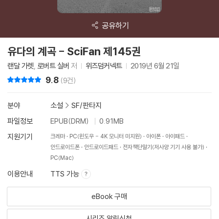
공유하기
유다의 계곡 - SciFan 제145권
랜달 가렛
,
로버트 실버
저
위즈덤커넥트
2019년 6월 21일
9.8
리뷰 총점
(9건)
분야
소설
>
SF/판타지
파일정보
EPUB(DRM)
0.91MB
지원기기
크레마
PC(윈도우 - 4K 모니터 미지원)
아이폰
아이패드
안드로이드폰
안드로이드패드
전자책단말기(저사양 기기 사용 불가)
PC(Mac)
이용안내
TTS 가능
eBook 구매
시리즈 알림신청