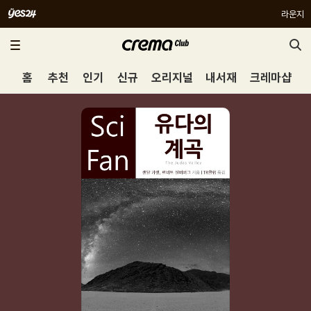
라운지
홈
추천
인기
신규
오리지널
내서재
크레마샵