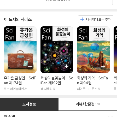
이 도서의 시리즈
내서재에 모두 추가
휴가온 금성인 - SciF
화성의 불꽃놀이 - Sc
화성의 기억 - SciFa
화
an 제174권
iFan 제192권
n 제94권
c
찰스 아인슈타인 저
잭 맥켄티 저
레이몬드 F. 존스 저
폴
도서정보
리뷰/한줄평
1/8
책소개 보이기/감추기