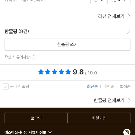
독특하며 뚜렷한 인상과 깊은 여운을 남긴다.
리뷰 전체보기
한줄평
(8건)
한줄평 이동
한줄평 쓰기
작성 시 유의사항
9.8
총 평점 9.8점
/ 10.0
구매 한줄평
최근순
추천순
별점순
한줄평 전체보기
로그인
회원가입
예스이십사(주) 사업자 정보