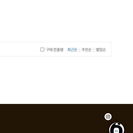
구매 한줄평
최근순
추천순
별점순
|
|