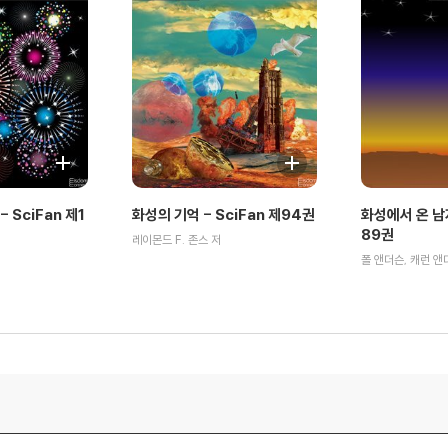
 SciFan 제1
화성의 기억 - SciFan 제94권
화성에서 온 남자
89권
레이몬드 F. 존스 저
폴 앤더슨, 캐런 앤