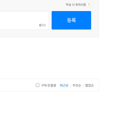
작성 시 유의사항
등록
0
/50
구매 한줄평
최근순
추천순
별점순
|
|