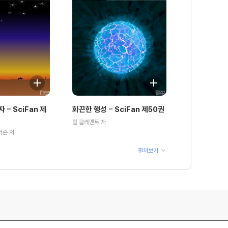
 - SciFan 제
화끈한 행성 - SciFan 제50권
할 클레멘트 저
더슨 저
펼쳐보기