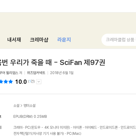
내서재
크레마샵
라운지
크레마클럽 상품
번 우리가 죽을 때 - SciFan 제97권
무어 윌리엄스
저
위즈덤커넥트
2018년 6월 1일
10.0
(
1
건)
소설
>
영미소설
보
EPUB(DRM)
0.25MB
기
크레마
PC(윈도우 - 4K 모니터 미지원)
아이폰
아이패드
안드로이드폰
안드로이드
전자책단말기(저사양 기기 사용 불가)
PC(Mac)