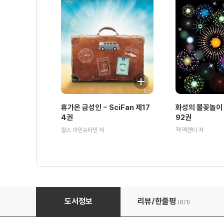
휴가온 금성인 - SciFan 제17
화성의 불꽃놀이 -
4권
92권
찰스 아인슈타인 저
잭 맥켄티 저
다음번 우리가 죽을 때 - SciFan 제97권
도서정보
리뷰/한줄평
(0/
1
)