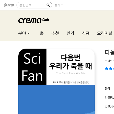
통합검색
분야
분야
홈
추천
인기
신규
오리지널
다음
로버트 
분야
파일정
지원기