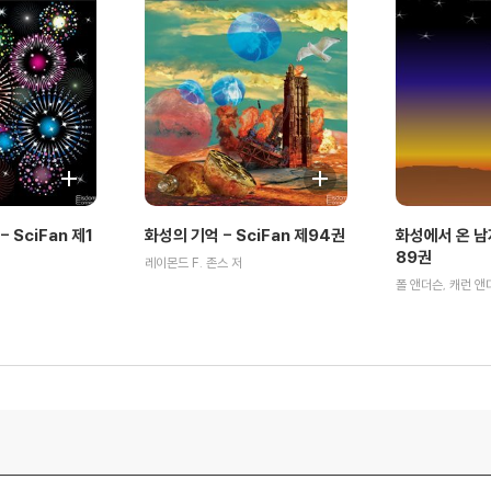
 SciFan 제1
화성의 기억 - SciFan 제94권
화성에서 온 남자
89권
레이몬드 F. 존스 저
폴 앤더슨, 캐런 앤