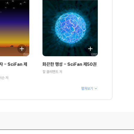
 - SciFan 제
화끈한 행성 - SciFan 제50권
할 클레멘트 저
더슨 저
펼쳐보기