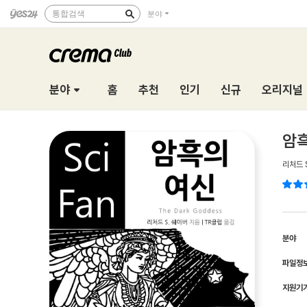
통합검색
분야
분야
홈
추천
인기
신규
오리지널
암흑
리처드 
분야
파일정
지원기