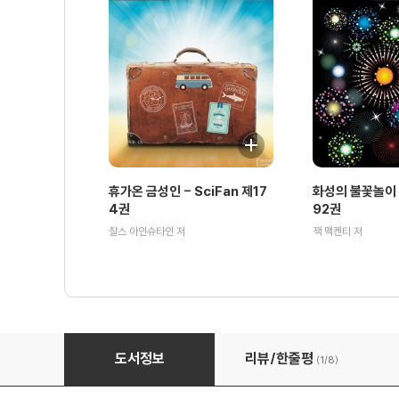
휴가온 금성인 - SciFan 제17
화성의 불꽃놀이 -
4권
92권
찰스 아인슈타인 저
잭 맥켄티 저
암흑의 여신 - SciFan 제82권
도서정보
리뷰/한줄평
(1/
8
)