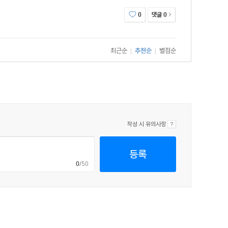
댓글
0
0
최근순
추천순
별점순
|
|
작성 시 유의사항
등록
0
/50