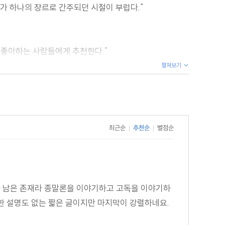
러가 하나의 쟝르로 간주되던 시절이 부럽다."
 좋아하는 사람들에게 추천한다."
펼쳐보기
의 모티브에 즐겁게 놀랐다."
최근순
추천순
별점순
|
|
자 남은 존재라 종말론을 이야기하고 고독을 이야기하
세한 설명도 없는 짧은 글이지만 마지막이 강렬하네요.