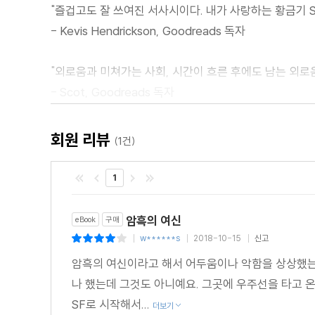
"즐겁고도 잘 쓰여진 서사시이다. 내가 사랑하는 황금기 S
- Kevis Hendrickson, Goodreads 독자
"외로움과 미쳐가는 사회, 시간이 흐른 후에도 남는 외
- Scot, Goodreads 독자
"내가 예상했던 이야기가 아니었다. 하지만 즐겁고도 훌륭
회원 리뷰
(1건)
- NSlone, Amazon 독자
1
암흑의 여신
eBook
구매
w******s
2018-10-15
신고
|
|
|
암흑의 여신이라고 해서 어두움이나 악함을 상상했는
나 했는데 그것도 아니예요. 그곳에 우주선을 타고 온
SF로 시작해서...
더보기