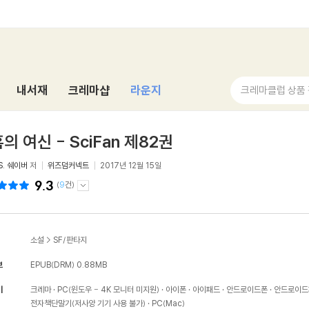
내서재
크레마샵
라운지
크레마클럽 상품
의 여신 - SciFan 제82권
S. 쉐이버
저
위즈덤커넥트
2017년 12월 15일
9.3
(
9
건)
소설
>
SF/판타지
보
EPUB(DRM)
0.88MB
기
크레마
PC(윈도우 - 4K 모니터 미지원)
아이폰
아이패드
안드로이드폰
안드로이드
전자책단말기(저사양 기기 사용 불가)
PC(Mac)