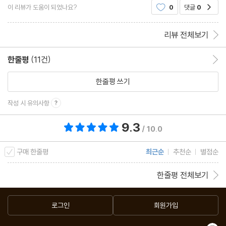
이 리뷰가 도움이 되었나요?
0
댓글
0
공감
한 지식은 아예 없고 흥미도 별로 없어서 저한텐 그냥
리뷰 전체보기
한줄평
(11건)
한줄평 이동
한줄평 쓰기
작성 시 유의사항
9.3
총 평점 9.3점
/ 10.0
구매 한줄평
최근순
추천순
별점순
한줄평 전체보기
로그인
회원가입