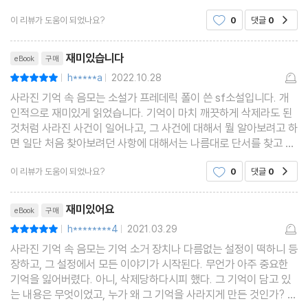
입구 앞에서 차여자세로 서있었고, 이윽고 안드리아스가 그에게 손
이 리뷰가 도움이 되었나요?
0
댓글
0
공감
짓을 해서 밖에 내보냈습니다. 재미있게 읽었
리뷰제목
재미있습니다
eBook
구매
h*****a
2022.10.28
평점10점
|
|
사라진 기억 속 음모는 소설가 프레데릭 폴이 쓴 sf소설입니다. 개
인적으로 재미있게 읽었습니다. 기억이 마치 깨끗하게 삭제라도 된
것처럼 사라진 사건이 일어나고, 그 사건에 대해서 뭘 알아보려고 하
면 일단 처음 찾아보려던 사항에 대해서는 나름대로 단서를 찾고 실
마리가 좀 풀리는 것처럼 보이는 듯하다가, 이내 새로운 사건으로 또
이 리뷰가 도움이 되었나요?
0
댓글
0
공감
연결되는 등의 이야기가 흥미롭고 재미있게 전
리뷰제목
재미있어요
eBook
구매
h********4
2021.03.29
평점10점
|
|
사라진 기억 속 음모는 기억 소거 장치나 다름없는 설정이 떡하니 등
장하고, 그 설정에서 모든 이야기가 시작된다. 무언가 아주 중요한
기억을 잃어버렸다. 아니, 삭제당하다시피 했다. 그 기억이 담고 있
는 내용은 무엇이었고, 누가 왜 그 기억을 사라지게 만든 것인가? 그