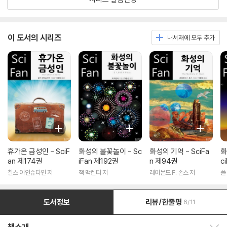
이 도서의 시리즈
내서재에 모두 추가
휴가온 금성인 - SciF
화성의 불꽃놀이 - Sc
화성의 기억 - SciFa
화
an 제174권
iFan 제192권
n 제94권
c
찰스 아인슈타인 저
잭 맥켄티 저
레이몬드 F. 존스 저
폴
도서정보
리뷰/한줄평
6/11
책소개 보이기/감추기