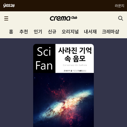
라운지
홈
추천
인기
신규
오리지널
내서재
크레마샵