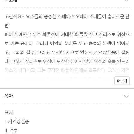
책소개
고전적 SF 요소들과 풍성한 스페이스 오페라 소재들이 흥미로운 단
편.
피터 듀에인은 우주 화물선에 거대한 화물을 싣고 칼리스토 위성으
로 가는 중이다. 그러나 이익의 분배를 두고 동료와 분쟁이 벌어지
고, 그와의 결투, 그리고 우연한 사고로 인해서 기억상실증에 걸린
다. 그렇게 칼리스토 위성에 도착한 듀에인 앞에 위성의 총독 안드리
아스가 나타나고, 그는 무작정 화물의 인계를 요구한다. 그러나 기억
을 잃은 듀에인이 인계를 망설이자 총독은 그를 체포한다.
더보기
목차
목차 보이기/감추기
표지
I. 기억상실증
II. 격투