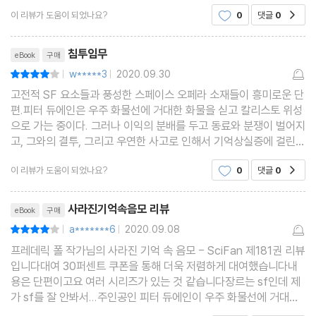
리고 거기에서 시작해서, 다양한 모험과 엎치락뒤치락하는 첩보전
이 리뷰가 도움이 되었나요?
0
댓글
0
공감
같은 이야기가 흥미진진하게 전개된다.
리뷰제목
침투임무
eBook
구매
w*****3
2020.09.30
평점8점
|
|
고전적 SF 요소들과 풍성한 스페이스 오페라 소재들이 흥미로운 단
편.피터 듀에인은 우주 화물선에 거대한 화물을 싣고 칼리스토 위성
으로 가는 중이다. 그러나 이익의 분배를 두고 동료와 분쟁이 벌어지
고, 그와의 결투, 그리고 우연한 사고로 인해서 기억상실증에 걸린
다. 그렇게 칼리스토 위성에 도착한 듀에인 앞에 위성의 총독 안드리
이 리뷰가 도움이 되었나요?
0
댓글
0
공감
아스가 나타나고, 그는 무작정 화물의 인계를 요
리뷰제목
사라진기억속음모 리뷰
eBook
구매
a*******6
2020.09.08
평점8점
|
|
프레데릭 폴 작가님의 사라진 기억 속 음모 - SciFan 제181권 리뷰
입니다대여 30퍼센트 쿠폰을 통해 더욱 저렴하게 대여했습니다내
용은 단편이고요 여러 시리즈가 있는 것 같습니다장르는 sf인데 제
가 sf를 잘 안봐서...주인공인 피터 듀에인이 우주 화물선에 거대한
화물을 싣고 칼리스토 위성으로 가면서 벌어지는 일입니다sf에 대