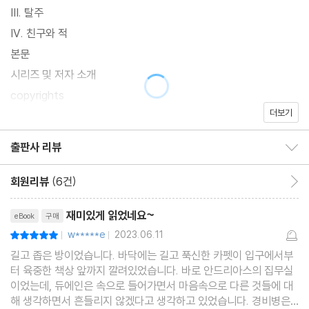
III. 탈주
IV. 친구와 적
본문
시리즈 및 저자 소개
copyrights
더보기
(참고) 종이책 추정 페이지수: 62
출판사 리뷰
출판사 리뷰 보이기/감추기
회원리뷰
(6건)
회원리뷰 이동
리뷰제목
재미있게 읽었네요~
eBook
구매
w*****e
2023.06.11
평점10점
|
|
길고 좁은 방이었습니다. 바닥에는 길고 푹신한 카펫이 입구에서부
터 육중한 책상 앞까지 깔려있었습니다. 바로 안드리아스의 집무실
이었는데, 듀에인은 속으로 들어가면서 마음속으로 다른 것들에 대
해 생각하면서 흔들리지 않겠다고 생각하고 있었습니다. 경비병은