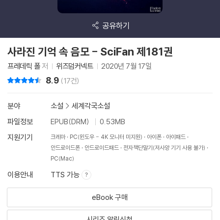
공유하기
사라진 기억 속 음모 - SciFan 제181권
프레데릭 폴
저
위즈덤커넥트
2020년 7월 17일
8.9
리뷰 총점
(17건)
분야
소설
>
세계각국소설
파일정보
EPUB(DRM)
0.53MB
지원기기
크레마
PC(윈도우 - 4K 모니터 미지원)
아이폰
아이패드
안드로이드폰
안드로이드패드
전자책단말기(저사양 기기 사용 불가)
PC(Mac)
이용안내
TTS 가능
eBook 구매
시리즈 알림신청