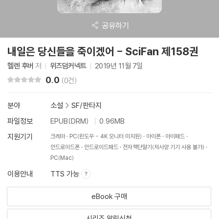
공유하기
내일은 당신들을 죽이겠어 - SciFan 제158권
헬렌 후버
저
위즈덤커넥트
2019년 11월 7일
0.0
리뷰 총점
(0건)
분야
소설
>
SF/판타지
파일정보
EPUB(DRM)
0.96MB
지원기기
크레마
PC(윈도우 - 4K 모니터 미지원)
아이폰
아이패드
안드로이드폰
안드로이드패드
전자책단말기(저사양 기기 사용 불가)
PC(Mac)
이용안내
TTS 가능
eBook 구매
시리즈 알림신청