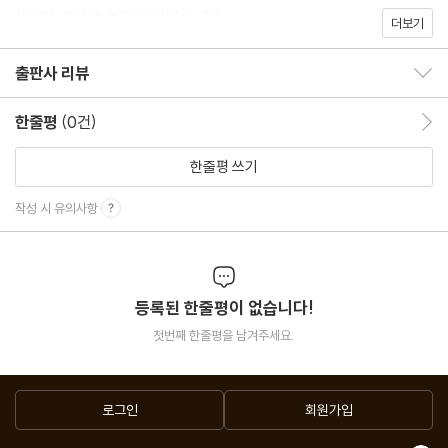
(참고) 종이책 추정 페이지수: 22
더보기
출판사 리뷰
출판사 리뷰 보이기/감추기
한줄평
(0건)
한줄평 이동
한줄평 쓰기
작성 시 유의사항
등록된 한줄평이 없습니다!
첫번째 한줄평을 남겨주세요.
로그인
회원가입