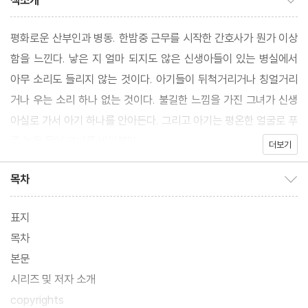
책소개
평화로운 산부인과 병동. 한밤중 근무를 시작한 간호사가 뭔가 이상
함을 느낀다. 낳은 지 얼마 되지도 않은 신생아들이 있는 병실에서
아무 소리도 들리지 않는 것이다. 아기들이 뒤척거리거나 칭얼거리
거나 우는 소리 하나 없는 것이다. 불길한 느낌을 가진 그녀가 신생
아실로 가서 아기 하나를 안아든다. 그리고 아기는 평온한 얼굴로 푸
른 눈을 들어 그녀를 바라본다.
더보기
목차
목차 보이기/감추기
표지
목차
본문
시리즈 및 저자 소개
copyrights