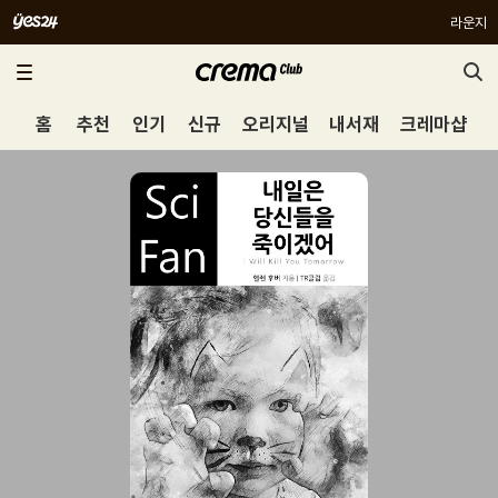
라운지
홈
추천
인기
신규
오리지널
내서재
크레마샵