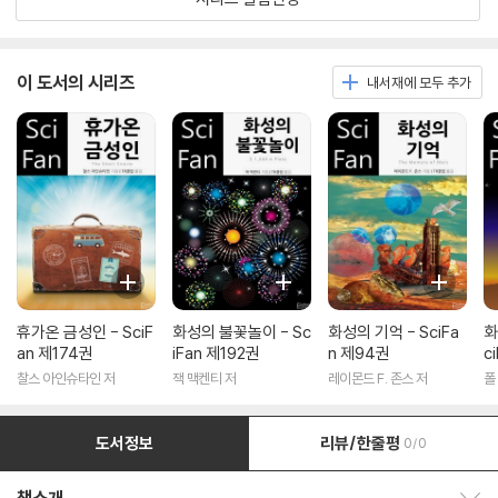
이 도서의 시리즈
내서재에 모두 추가
휴가온 금성인 - SciF
화성의 불꽃놀이 - Sc
화성의 기억 - SciFa
화
an 제174권
iFan 제192권
n 제94권
c
찰스 아인슈타인 저
잭 맥켄티 저
레이몬드 F. 존스 저
폴
도서정보
리뷰/한줄평
0/0
책소개 보이기/감추기