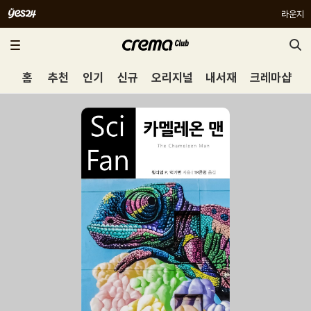
라운지
홈
추천
인기
신규
오리지널
내서재
크레마샵