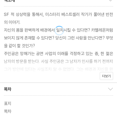
책소개
SF 적 상상력을 통해서, 미스터리 베스트셀러 작가가 풀어낸 반전
의 이야기.
자신의 몸을 완벽하게 배경에서 일치시킬 수 있다면? 카멜레온처럼
보이지 않게 존재할 수 있다면? 당신이 그런 사람을 만난다면? 무엇
을 같이 할 것인가?
주인공은 망해가는 공연 사업의 미래를 걱정하고 있는 중, 한 젊은
남자의 방문을 받는다. 사실 주인공은 그 남자가 인사를 하기 전까지
그가 방안에 있다는 사실조차 알 수 없었다. 그는 배경과 자신을 완
더보기
전히 일치시키는 능력을 가지고 있는 것이다.
보이지 않는 남자와 쇼 비즈니스 전문가가 만나서 벌어지는 유쾌한
목차
목차 보이기/감추기
이야기.
이 전자책은 한국출판문화산업진흥원 '2017 텍스트형 전자책 제작
표지
지원' 선정작입니다.
목차