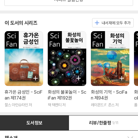
이 도서의 시리즈
내서재에 모두 추가
휴가온 금성인 - SciF
화성의 불꽃놀이 - Sc
화성의 기억 - SciFa
화
an 제174권
iFan 제192권
n 제94권
c
찰스 아인슈타인 저
잭 맥켄티 저
레이몬드 F. 존스 저
폴
도서정보
리뷰/한줄평
1/11
책소개 보이기/감추기