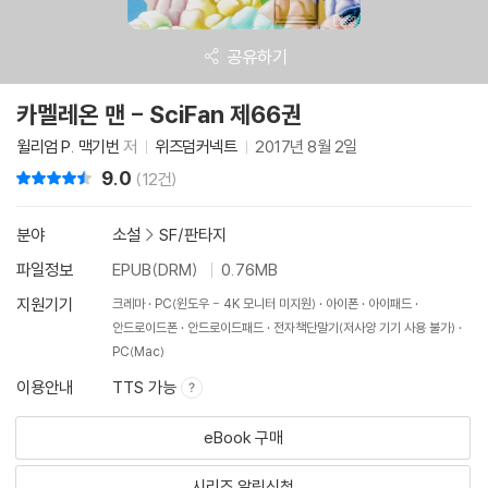
공유하기
카멜레온 맨 - SciFan 제66권
윌리엄 P. 맥기번
저
위즈덤커넥트
2017년 8월 2일
9.0
리뷰 총점
(12건)
분야
소설
>
SF/판타지
파일정보
EPUB(DRM)
0.76MB
지원기기
크레마
PC(윈도우 - 4K 모니터 미지원)
아이폰
아이패드
안드로이드폰
안드로이드패드
전자책단말기(저사양 기기 사용 불가)
PC(Mac)
이용안내
TTS 가능
eBook 구매
시리즈 알림신청