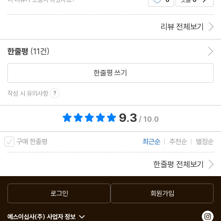
리며 끝나는게.. 군입대장려용(?)으로 급하게 지
리뷰 전체보기
한줄평
(11건)
한줄평 이동
한줄평 쓰기
작성 시 유의사항
9.3
총 평점 9.3점
/ 10.0
구매 한줄평
최근순
추천순
별점순
한줄평 전체보기
로그인
회원가입
예스이십사(주) 사업자 정보