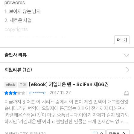
prewords
1. 보이지 않는 남자
2. 새로운 사업
copyrights
(참고) 종이책 추정 페이지수: 41
더보기
출판사 리뷰
출판사 리뷰 보이기/감추기
회원리뷰
(1건)
회원리뷰 이동
리뷰제목
[eBook] 카멜레온 맨 - SciFan 제66권
eBook
구매
m*****e
2017.12.27
평점6점
|
|
지금까지 읽어본 이 시리즈 중에서 이 편이 제일 번역이 매끄럽질않
습니다.거친 번역에 오탈자에 뜬금없는 이야기 전개까지 더해져서
'카멜레온스러움(?)'이 마구 증폭됩니다.이야기 자체가 길지 않기도
하지만 '카멜레온 맨'이라고 불릴만한 인물은 크게 존재감도 없고 뭔
가 전개되어가는가 하는 순간 등장인물들이 너도나도 다 입대해버
이 리뷰가 도움이 되었나요?
0
댓글
0
공감