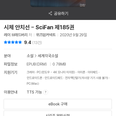
공유하기
시체 안치선 - SciFan 제185권
레이 브래드버리
저
위즈덤커넥트
2020년 9월 29일
9.4
리뷰 총점
(13건)
분야
소설
>
세계각국소설
파일정보
EPUB(DRM)
0.78MB
지원기기
크레마
PC(윈도우 - 4K 모니터 미지원)
아이폰
아이패드
안드로이드폰
안드로이드패드
전자책단말기(저사양 기기 사용 불가)
PC(Mac)
이용안내
TTS 가능
eBook 구매
시리즈 알림신청