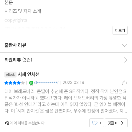
본문
시리즈 및 저자 소개
copyrights
(참고) 종이책 추정 페이지수: 34
더보기
출판사 리뷰
출판사 리뷰 보이기/감추기
회원리뷰
(3건)
회원리뷰 이동
리뷰제목
시체 안치선
eBook
YES마니아 : 로얄
d**********r
2023.03.19
평점8점
|
|
레이 브래드버리. 큰딸이 추천해 준 SF 작가다. 정작 작가 본인은 S
F 작가가 아니라고 했다고 한다. 레이 브래드버리의 가장 유명한 작
품은 '화성 연대기'라고 하는데 아직 읽지 않았다. 곧 읽어볼 예정이
다. 이 '시페 안치선'은 짧은 단편이다. 우주에 전쟁이 벌어졌다. 지구
인과 화성인, 그리고 금성인이 전쟁을 하고 수많은 희생자들이 생긴
1명
이 이 리뷰를 추천합니다.
1
댓글
0
공감
다. 우주에 떠다니는 시체를 수습하여 지