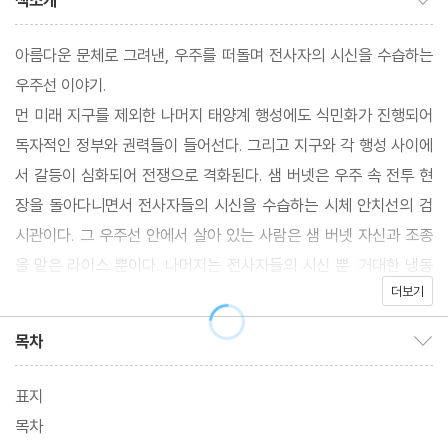
책소개
아름다운 문체로 그려낸, 우주를 떠돌며 전사자의 시신을 수습하는
우주선 이야기.
먼 미래 지구를 제외한 나머지 태양계 행성에도 식민화가 진행되어
독자적인 정부와 권력들이 들어선다. 그리고 지구와 각 행성 사이에
서 갈등이 심화되어 전쟁으로 격화된다. 샘 버넷은 우주 속 전투 현
장을 돌아다니면서 전사자들의 시신을 수습하는 시체 안치선의 검
시관이다. 그 우주선 안에서 살아 있는 사람은 샘 버넷 자신과 조종
을 맡은 라이스 뿐이다. 나머지는 전사자들의 시신 뿐. 거대한 냉동
더보기
창고에 시신을 안치하는 선반들 100개로 이뤄진 시체 안치선에서
무기력함과 절망을 느끼고 있는 샘 버넷. 그런 그들 앞에 금성의 지
목차
목차 보이기/감추기
배자의 최측근의 시신이 우주를 떠돌고 있는 모습이 들어온다.
표지
목차