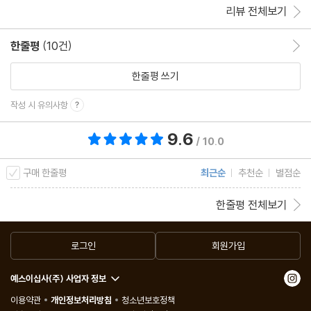
리뷰 전체보기
한줄평
(10건)
한줄평 이동
한줄평 쓰기
작성 시 유의사항
9.6
총 평점 9.6점
/ 10.0
구매 한줄평
최근순
추천순
별점순
한줄평 전체보기
로그인
회원가입
예스이십사(주) 사업자 정보
이용약관
개인정보처리방침
청소년보호정책