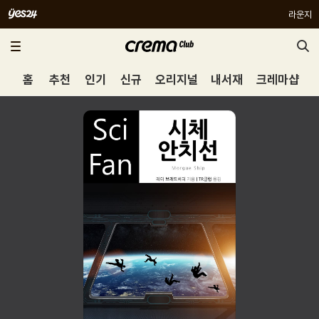
라운지
홈
추천
인기
신규
오리지널
내서재
크레마샵