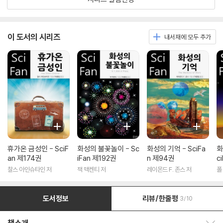
이 도서의 시리즈
내서재에 모두 추가
휴가온 금성인 - SciF
화성의 불꽃놀이 - Sc
화성의 기억 - SciFa
화
an 제174권
iFan 제192권
n 제94권
c
찰스 아인슈타인 저
잭 맥켄티 저
레이몬드 F. 존스 저
폴
도서정보
리뷰/한줄평
3/10
책소개 보이기/감추기