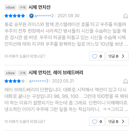
리뷰제목
시체 안치선
eBook
구매
YES마니아 : 플래티넘
a*******2
2021.09.30
평점10점
|
|
동료 승무원 라이스와 함께 콘스텔레이션 호를 타고 우주를 떠돌며
우주의 전투 현장에서 사라져간 병사들의 시신을 수습하는 일을 해
온 검시관 샘 버넷. 우주의 허공을 떠돌고 있는 시신을 수습해 시체
안치선에 태워 지구와 우주를 왕복하는 일로 어느덧 10년을 보낸 버
넷은 자신이 하는 일에 깊은 회의와 절망을 느끼고 의미 있는 삶을
이 리뷰가 도움이 되었나요?
0
댓글
0
공감
살아가고 싶다는 생각 끝에 이번 운항이 자신의
리뷰제목
시체 안치선, 레이 브레드버리
eBook
구매
a*******3
2023.05.21
평점8점
|
|
레이 브레드베리의 단편입니다. 대화로 시작해서 액션이 있고 다시
대화로 끝나는 구성입니다.98, 99, 100... 그런데 100명을 꼭 채워
야 하는 이유가 설명되기는 하는데 좀 그래요. 단편이니 이해해야죠.
냉소적인 이야기.우주에 그런 일을 하는 적십자라니.. ㅋㅋ그리고 3
년 동안 수많은 젊은이들의 죽음을 지켜보면서, 이제 전쟁을 자기 손
이 리뷰가 도움이 되었나요?
0
댓글
0
공감
으로 끝내고 싶어한 선장의 이야기.. 라고 적