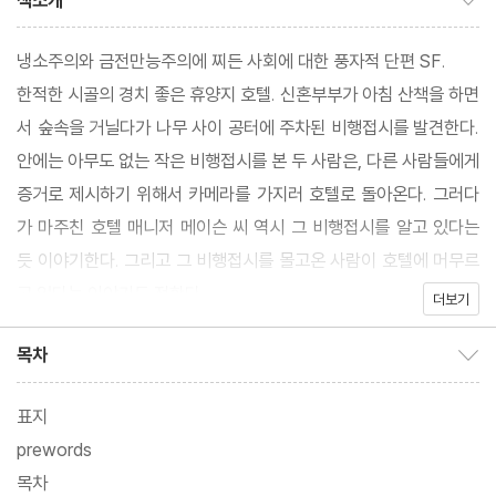
책소개
냉소주의와 금전만능주의에 찌든 사회에 대한 풍자적 단편 SF.
한적한 시골의 경치 좋은 휴양지 호텔. 신혼부부가 아침 산책을 하면
서 숲속을 거닐다가 나무 사이 공터에 주차된 비행접시를 발견한다.
안에는 아무도 없는 작은 비행접시를 본 두 사람은, 다른 사람들에게
증거로 제시하기 위해서 카메라를 가지러 호텔로 돌아온다. 그러다
가 마주친 호텔 매니저 메이슨 씨 역시 그 비행접시를 알고 있다는
듯 이야기한다. 그리고 그 비행접시를 몰고온 사람이 호텔에 머무르
고 있다는 이야기도 전한다.
더보기
목차
목차 보이기/감추기
표지
prewords
목차