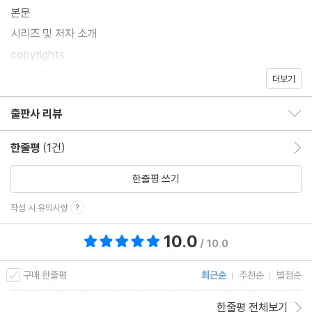
본문
시리즈 및 저자 소개
copyrights
(참고) 종이책 추정 페이지수: 18
더보기
출판사 리뷰
출판사 리뷰 보이기/감추기
한줄평
(1건)
한줄평 이동
한줄평 쓰기
작성 시 유의사항
10.0
총 평점 10.0점
/ 10.0
구매 한줄평
최근순
추천순
별점순
한줄평 전체보기