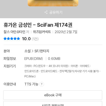
공유하기
휴가온 금성인 - SciFan 제174권
찰스 아인슈타인
저
위즈덤커넥트
2020년 2월 7일
10.0
리뷰 총점
(1건)
분야
소설
>
SF/판타지
파일정보
EPUB(DRM)
0.60MB
지원기기
크레마
PC(윈도우 - 4K 모니터 미지원)
아이폰
아이패드
안드로이드폰
안드로이드패드
전자책단말기(저사양 기기 사용 불가)
PC(Mac)
이용안내
TTS 가능
eBook 구매
시리즈 알림신청