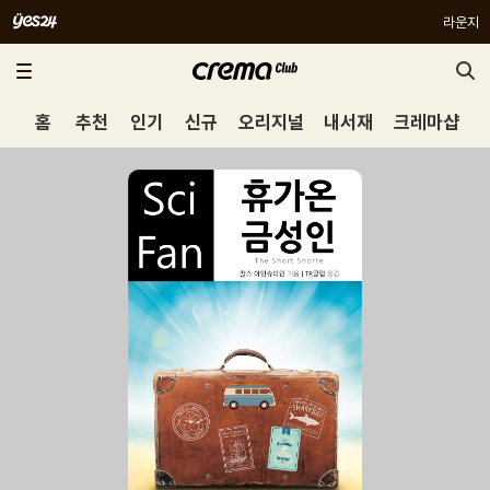
라운지
홈
추천
인기
신규
오리지널
내서재
크레마샵