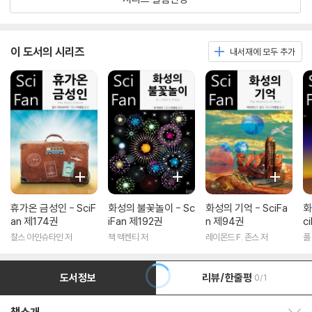
이 도서의 시리즈
내서재에 모두 추가
휴가온 금성인 - SciF
화성의 불꽃놀이 - Sc
화성의 기억 - SciFa
화
an 제174권
iFan 제192권
n 제94권
c
찰스 아인슈타인 저
잭 맥켄티 저
레이몬드 F. 존스 저
폴
도서정보
리뷰/한줄평
0/1
책소개 보이기/감추기