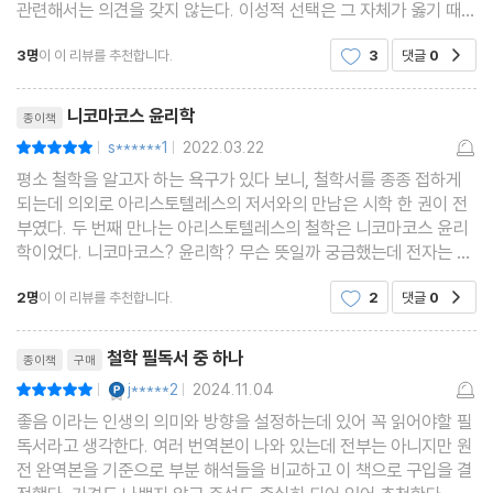
관련해서는 의견을 갖지 않는다. 이성적 선택은 그 자체가 옳기 때문
이 아니라 옳은 것을 선택하므로 칭찬을 받지만, 의견은 진실에 부합
제3권 미덕과 악덕
3명
이 이 리뷰를 추천합니다.
3
댓글
0
공감
하므로 칭찬을 받는다. 그리고 우리는
리뷰제목
제1장 칭찬과 비난의 대상은 자발적인 행위들
니코마코스 윤리학
종이책
제2장 이성적 선택
s******1
2022.03.22
평점10점
|
|
제3장 숙고의 본질과 대상
평소 철학을 알고자 하는 욕구가 있다 보니, 철학서를 종종 접하게
되는데 의외로 아리스토텔레스의 저서와의 만남은 시학 한 권이 전
제4장 바람의 대상은 좋은 것 또는 좋아 보이는 것이다
부였다. 두 번째 만나는 아리스토텔레스의 철학은 니코마코스 윤리
제5장 미덕과 악덕은 우리 책임이다
학이었다. 니코마코스? 윤리학? 무슨 뜻일까 궁금했는데 전자는 사
람의 이름이고, 후자의 윤리학은 우리가 생각하는 윤리와는 다른 개
제6장 용기
2명
이 이 리뷰를 추천합니다.
2
댓글
0
공감
념이었다. 니코마코스는 아리스토텔레스의 아
제7장 용기, 비겁, 무모
리뷰제목
제8장 용기라 불리지만 용기가 아닌 다섯 성품
철학 필독서 중 하나
종이책
구매
제9장 용기와 고통
YES마니아 : 플래티넘
j*****2
2024.11.04
평점10점
|
|
제10장 절제는 신체적인 즐거움과 관련 있다
좋음 이라는 인생의 의미와 방향을 설정하는데 있어 꼭 읽어야할 필
제11장 절제와 무절제
독서라고 생각한다. 여러 번역본이 나와 있는데 전부는 아니지만 원
전 완역본을 기준으로 부분 해석들을 비교하고 이 책으로 구입을 결
제12장 무절제와 자발성