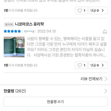
정했다. 가격도 나쁘지 않고 주석도 충실히 되어 있어 추천한다.
제4권 다른 미덕들
1명
이 이 리뷰를 추천합니다.
1
댓글
0
공감
리뷰제목
니코마코스 윤리학
종이책
제1장 후함: 적은 재물과 관련된 미덕
m***a
2022.04.10
평점10점
|
|
제2장 통이 큰 것: 큰 재물과 관련된 미덕
사람이 행복할 수 있는, 행복해지는 비결을 알고 있
제3장 포부가 큰 것: 큰 명예와 관련된 미덕
다면 그것을 가장 먼저 누구에게 이야기 해주고 싶을
제4장 작은 명예와 관련된 미덕
까요? 아마도 그것은 본인의 자식이 아닐까 싶습니
다. 서양역사상 가장 존경받는 철학자중의 하나이자
제5장 온화함: 분노와 관련된 미덕
인류의 스승으로 시대를 이어오는 위대한 지성인 아
제6장 사교와 관련한 미덕
1명
이 이 리뷰를 추천합니다.
1
댓글
0
공감
리스토텔레스 또한 당연히 그러했으리라 생각합니
제7장 진실함: 언행과 관련한 미덕
다. 아리스토텔레스가 그의 아들 니코마코스에게
들려준 행복한
제8장 품격 있는 재치: 노는 것과 관련한 미덕
리뷰 전체보기
제9장 수치심
한줄평
(26건)
한줄평 이동
제5권 정의
한줄평 쓰기