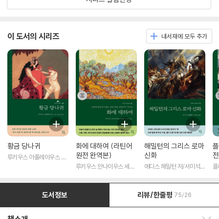
이 도서의 시리즈
내서재에 모두 추가
황금 당나귀
화에 대하여 (라틴어
해밀턴의 그리스 로마
플
원전 완역본)
신화
전
루키우스 아풀레이우스 저/
송병선 역
루키우스 안나이우스 세네
에디스 해밀턴 저/서미석
플
카 저/박문재 역
역
도서정보
리뷰/한줄평
75/26
책소개 보이기/감추기