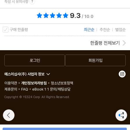
작성 시 유의사항
제1장 정의와 불의
제2장 미덕 전체로서 정의, 일부 미덕으로서 정의
9.3
총 평점 9.3점
/ 10.0
제3장 분배 정의
구매 한줄평
최근순
추천순
별점순
제4장 바로잡는 정의
제5장 교환 정의
한줄평 전체보기
제6장 정치적 정의
제7장 자연적 정의와 법적 정의
로그인
회원가입
제8장 자발성과 비자발성
제9장 자발적으로 당하는 불의의 문제
예스이십사(주) 사업자 정보
제10장 법적 정의를 바로잡아주는 공정함
이용약관
개인정보처리방침
청소년보호정책
제휴문의
FAQ
eBook 1:1 문의/채팅상담
제11장 자신에게 불의를 행함이 가능한가
Copyright © YES24 Corp. All Rights Reserved.
제6권 지적 미덕
제1장 바른 이성