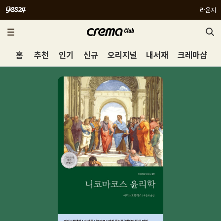
라운지
홈
추천
인기
신규
오리지널
내서재
크레마샵