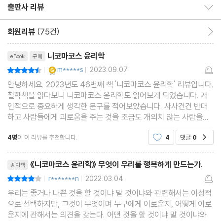
제12장 미덕은 칭찬받을 만한 것이지만, 행복은 그 이상이다
출판사 리뷰
출판사 리뷰 보이기/감추기
제13장 미덕에는 지적 미덕과 도덕적 미덕이 있다
아리스토텔레스의 『수사학』과 『시학』 그리스어 원전을 꼼꼼한 해제
회원리뷰
(75건)
회원리뷰 이동
및 각주와 더불어 매끄럽게 옮긴 역자는 이 책에서도 380개의 세심
리뷰제목
제2권 도덕적 미덕이란 무엇인가
니코마코스 윤리학
eBook
구매
한 각주와 군더더기 없이 전체를 꿰뚫는 해제, 그리고 중요 그리스어
YES마니아 : 골드
m*****s
2023.09.07
평점9점
|
|
용어 15개에 대한 종합적인 설명으로 독자들의 깊은 이해를 돕고 있
제1장 도덕적 미덕은 습관을 통해 얻는다
안녕하세요. 2023년도 46번째 책 '니코마코스 윤리학' 리뷰입니다.
다. 이성과 지성이 활동하면서 벌어지는 다양한 사례와 변주, 어울림
제2장 지나치거나 모자라는 것을 피한다
철학책을 읽다보니 니코마코스 윤리학도 읽어보게 되었습니다. 개
이 결국 ‘에우다이모니아’를 이루어가는 과정을 보면서 독자들은 지
인적으로 중요하게 생각한 문구를 적어보았습니다. 사사건건 반대
제3장 미덕 행함을 즐거워한다는 것은 도덕적 성품을 습득했다는
하고 사람들에게 괴로움을 주는 것을 조금도 개의치 않는 사람을
적인 전율을 느낄 수 있을 것이다.
증표다
"말썽꾼들"이라고 부른다. mobile e-book : 273p 사실 습관을
4명
이 이 리뷰를 추천합니다.
4
댓글
0
제4장 미덕을 습득하기 위한 조건들
공감
바꾸는 것이 어려운 것은 습관이 본성을 닮았기 때
제5장 미덕은 감정이나 능력이 아니라 성품이다
리뷰제목
《니코마코스 윤리학》 무엇이 우리를 행복하게 만드는가.
종이책
제6장 미덕은 중용을 선택하는 성품이라는 점에서 악덕과 다르다
r*******n
2022.03.04
평점8점
|
|
제7장 개별적인 미덕에 적용한 중용의 원칙
우리는 좋거나 나쁜 것을 할 것이냐 말 것이냐와 관련해서는 이성적
제8장 지나침과 모자람은 서로 대립하고, 중용과도 대립된다
으로 선택하지만, 그것이 무엇이며 누구에게 이로운지, 어떻게 이로
제9장 중용을 위한 실천적인 지침
운지에 관해서는 의견을 갖는다. 어떤 것을 할 것이냐 말 것이냐와