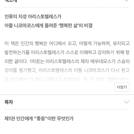
책소개
인류의 지성 아리스토텔레스가
아들 니코마코스에게 들려준 ‘행복한 삶’의 비결
이 책은 인간의 행복은 어디에서 오고, 어떻게 가능하며, 유지되고
발전하는가를 아리스토텔레스가 스스로 이해하고 강의하기 위해 정
리한 글이다. 1차로는 아리스토텔레스의 제자 에우데모스가 스승의
강의를 필기했고, 아리스토텔레스의 아들 니코마코스가 다시 원고
를 정리해서 이 책이 나왔다고 전해진다. 즉, 이 책은 ‘행복’이라는
더보기
개인적이고 내밀한 주제에 관해 인류 최고의 철학자가 제자와 아들
과 공유한 매우 드문 ‘핫 콘텐츠’이다. 2400년이 지났지만 여전히
목차
목차 보이기/감추기
사람들이 『니코마코스 윤리학』을 아리스토텔레스의 대표 저작으로
꼽는 이유도 여기에 있다.
제1권 인간에게 “좋음”이란 무엇인가
아리스토텔레스는 행복(ε?δαιμον?α, 에우다이모니아)을, “인간