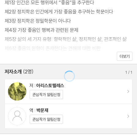
제1장 인간은 모든 행위에서 “좋음”을 추구한다
의 고유한 기능이 미덕(아레테)에 따라 탁월하게 발휘되는 영혼의
제2장 정치학은 인간에게 가장 좋음을 추구하는 학문이다
활동”이라고 보았다. 결과나 보상에 상관없이 “그 자체로” 사람들이
제3장 정치학은 정밀학문이 아니다
선택하고 싶어 하고, 아무런 부족함 없이 자족하는 상태를 말한다.
제4장 가장 좋음인 행복과 관련된 문제
여러 감정과 욕망, 행동이 이성과 지성으로 잘 다스려지고, 지속적으
제5장 삶의 세 가지 유형: 향락적인 삶, 정치적인 삶, 관조적인 삶
로 삶의 의미를 충족하는 상태가 그리스인들이 그토록 원하던 ‘행복
제6장 좋음의 원형이 존재한다는 견해에 대한 비판
한 사람’의 모습이었다. 자신의 능력을 최대한으로 발휘한 후에 느끼
더보기
제7장 인간의 고유한 기능을 살핀 후, 최종적이고 자족적인 좋음인
는 성취감과 성장, 깨달음과 만족감 등이 어우러져 인생의 행복을 이
행복에 관한 정의에 도달한다
저자소개
(2명)
룬다. 그리고 이 과정에서 인간에게 주어진 이성(로고스)과 지성(누
1
/
1
제8장 행복에 대한 우리의 정의는 대중이 행복에 대해 생각하는 것
스)을 사용해야 한다고 보았다.
과 일치한다
저 :
아리스토텔레스
이동
제9장 행복은 어떻게 얻는가
관심작가 알림신청
『니코마코스 윤리학』은 “실천적 지혜”(프로네시스)를 통해 행동을
제10장 살아 있는 동안에는 어느 누구도 행복하다고 말해서는 안 되
낳는 지식, 실생활로 이어지는 지식을 강조했다는 면에서, 중세의 토
역 :
박문재
는가
이동
마스 아퀴나스의 사상 체계와 영국의 공리주의, 서양 경험주의를 낳
관심작가 알림신청
제11장 살아 있는 사람의 행운과 불운이 죽은 사람에게도 영향을 미
았고, 그것이 실용주의와 과학주의로 이어지면서 서양 철학의 중요
치는가
한 뼈대를 형성했다.