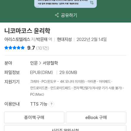
공유하기
니코마코스 윤리학
아리스토텔레스
저/
박문재
역
현대지성
2022년 2월 14일
9.7
리뷰 총점
(101건)
분야
인문
>
서양철학
파일정보
EPUB(DRM)
29.60MB
지원기기
크레마
PC(윈도우 - 4K 모니터 미지원)
아이폰
아이패드
안드로이드폰
안드로이드패드
전자책단말기(저사양 기기 사용 불가)
PC(Mac)
이용안내
TTS 가능
종이책 구매
eBook 구매
시리즈 알림신청