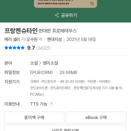
공유하기
프랑켄슈타인
현대판 프로메테우스
메리 셸리
저/
오수원
역
현대지성
2021년 5월 18일
9.7
리뷰 총점
(342건)
분야
소설
>
영미소설
파일정보
EPUB(DRM)
29.66MB
지원기기
크레마
PC(윈도우 - 4K 모니터 미지원)
아이폰
아이패드
안드로이드폰
안드로이드패드
전자책단말기(저사양 기기 사용 불가)
PC(Mac)
이용안내
TTS 가능
종이책 구매
eBook 구매
시리즈 알림신청