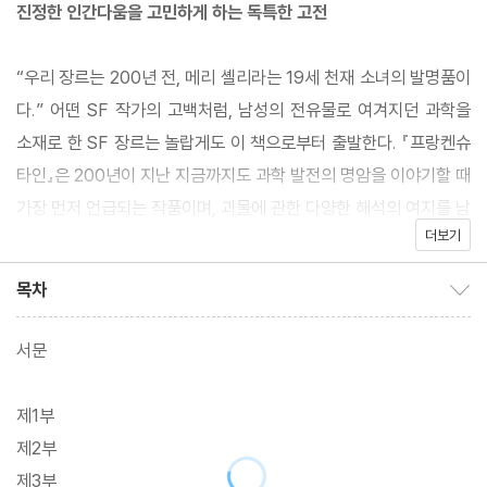
진정한 인간다움을 고민하게 하는 독특한 고전
“우리 장르는 200년 전, 메리 셸리라는 19세 천재 소녀의 발명품이
다.” 어떤 SF 작가의 고백처럼, 남성의 전유물로 여겨지던 과학을
소재로 한 SF 장르는 놀랍게도 이 책으로부터 출발한다. 『프랑켄슈
타인』은 200년이 지난 지금까지도 과학 발전의 명암을 이야기할 때
가장 먼저 언급되는 작품이며, 괴물에 관한 다양한 해석의 여지를 남
더보기
김으로써 오늘날 인공지능, 유전공학, 복제인간 등의 이슈에서 활발
한 토론의 장을 마련하고, [터미네이터], [블레이드 러너], [아이, 로
목차
목차 보이기/감추기
봇] 등의 탄생에도 결정적 아이디어를 제공했다.
서문
작가는 산업혁명 당시 큰 관심사였던 갈바니(Luigi Galvani, 1737
~1798)의 생체전기 실험을 참고했고, 전기 · 화학 · 해부학 · 생리
제1부
학 등의 발달과 당시 과학자들의 생명 창조에 관한 고민을 토대로,
제2부
자신의 여행 경험을 작품에 녹여냈다. 특히 19세기 작품이라고는 믿
제3부