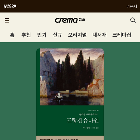
라운지
홈
추천
인기
신규
오리지널
내서재
크레마샵