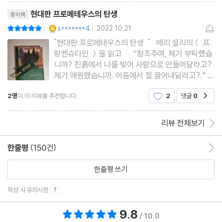
리뷰제목
그리고 공포소설로
현대판 프로메테우스의 탄생
종이책
YES마니아 : 골드
s*******4
2022.10.21
평점10점
|
|
"현대판 프로메테우스의 탄생 " 메리 셜리의＜ 프
랑켄슈타인 ＞을 읽고 “창조주여, 제가 부탁했습
니까? 진흙에서 나를 빚어 사람으로 만들어달라고?
제가 애원했습니까. 어둠에서 절 끌어내달라고?.” -
＜실낙원＞, 존 밀턴 -현대판 프로메테우스의 탄
2명
이 이 리뷰를 추천합니다.
2
댓글
0
공감
생- 어렸을 때부터 '프랑켄슈타인'이라고 하면 혐오
스럽고, 끔찍하게 무섭게 생긴 괴물이 떠올랐다. 아
마
리뷰 전체보기
한줄평
(150건)
한줄평 이동
한줄평 쓰기
작성 시 유의사항
9.8
총 평점 9.8점
/ 10.0