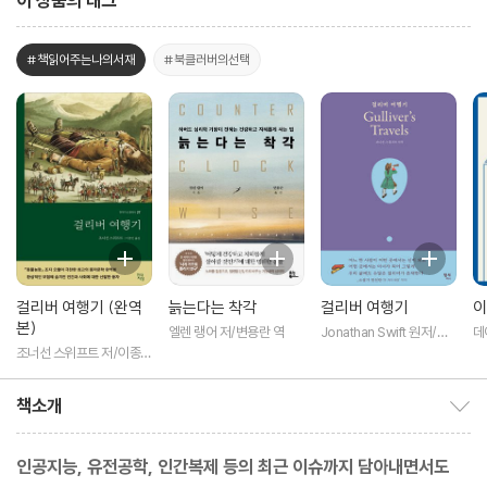
이 상품의 태그
#책읽어주는나의서재
#북클러버의선택
걸리버 여행기 (완역
늙는다는 착각
걸리버 여행기
이
본)
엘렌 랭어 저/변용란 역
Jonathan Swift 원저/천
데
선란 추천
역
조너선 스위프트 저/이종인
역
책소개
책소개 보이기/감추기
인공지능, 유전공학, 인간복제 등의 최근 이슈까지 담아내면서도