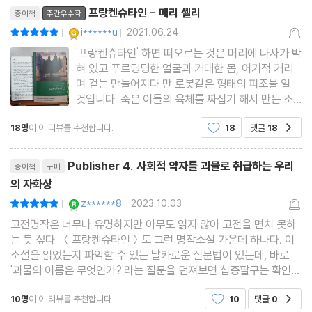
리뷰제목
인』과 메리 셸리를 전공한 번역가의 꼼꼼한 번역과 깊은 해제를 담
프랑켄슈타인 - 메리 셸리
종이책
주간우수작
아 선보인다.
YES마니아 : 골드
i******u
2021.06.24
평점10점
|
|
'프랑켄슈타인' 하면 떠오르는 것은 머리에 나사가 박
혀 있고 푸르딩딩한 얼굴과 거대한 몸, 어기적 거리
며 걷는 만들어지다 만 로봇같은 형태의 피조물 일
것입니다. 죽은 이들의 육체를 짜집기 해서 만든 조
립형 괴물, 그리고 자신을 만든 과학자(창조자)를 죽
18명
이 이 리뷰를 추천합니다.
18
댓글
18
공감
이려는 배은망덕한 존재가 기존에 '프랑켄슈타인'에
대한 이미지였습니다. 역사상 최초로 SF 장르의 문
리뷰제목
을 활짝 열었다는 평가
Publisher 4. 사회적 약자를 괴물로 취급하는 우리
종이책
구매
의 자화상
YES마니아 : 로얄
z******8
2023.10.03
평점10점
|
|
고전명작은 너무나 유명하지만 아무도 읽지 않아 고전을 면치 못하
는 듯 싶다. ＜프랑켄슈타인＞도 그런 명작소설 가운데 하나다. 이
소설을 읽었는지 파악할 수 있는 날카로운 질문법이 있는데, 바로
'괴물의 이름은 무엇인가?'라는 질문을 던져보면 십중팔구는 확인할
수 있다. 소설을 읽지 않은 이들은 괴물의 이름을 '프랑켄슈타인'으
10명
이 이 리뷰를 추천합니다.
10
댓글
0
공감
로 알고 있지만, 사실은 괴물은 이름이 없다.