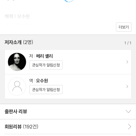
기지 않을 만큼 인공생명체를 주제로 최근 논의되는 기본개념, 가령
전기자극, 세포배양, 줄기세포, 체세포 복제 등의 복잡한 과학적 이
해제 | 오수원
슈의 원형을 정교하게 배치해 넣었다. 또한, 괴물 이야기를 어떻게
메리 셸리 연보
더보기
해석하느냐에 따라 다양한 독해가 가능하다. 인간 내부의 무의식이
실체화되어 주인에게 모반을 일으키는 ‘분신’의 관점, 인간의 비극적
저자소개
(2명)
1
/
1
성장 과정을 그린 ‘성장소설’ 관점, 폭력과 복수로 범벅이 된 괴물의
저 :
메리 셸리
삶은 자신이 처했던 ‘사회 상황’의 산물이라는 관점, 남성 중심의 사
이동
관심작가 알림신청
회에서 가부장적인 욕망이 빚어낸 끔찍한 결과를 소설로 담아낸 것
이라는 ‘페미니즘’ 관점 등이 있다.
역 :
오수원
이동
관심작가 알림신청
최근 인공지능의 눈부신 발전으로 “창조자가 이해하지 못하는 엄청
난 능력을 지닌 피조물”에 관한 논의가 활발해지고 있다. 오늘날 세
출판사 리뷰
출판사 리뷰 보이기/감추기
계 곳곳에서 연구 중인 여러 ‘프랑켄슈타인 실험’이 결국 인류를 어
디로 이끌어갈지 자못 궁금해진다. 21세기에도 여전히 생각거리와
회원리뷰
(192건)
회원리뷰 이동
울림을 주는 이 생생한 작품을, 현대지성 클래식에서는 『프랑켄슈타