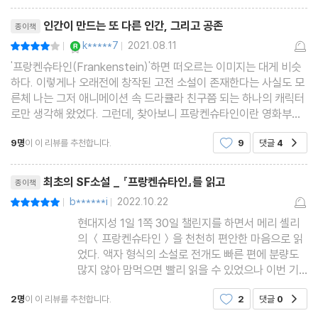
리뷰제목
인간이 만드는 또 다른 인간, 그리고 공존
종이책
YES마니아 : 로얄
k*****7
2021.08.11
평점8점
|
|
'프랑켄슈타인(Frankenstein)'하면 떠오르는 이미지는 대게 비슷
하다. 이렇게나 오래전에 창작된 고전 소설이 존재한다는 사실도 모
른체 나는 그저 애니메이션 속 드라큘라 친구쯤 되는 하나의 캐릭터
로만 생각해 왔었다. 그런데, 찾아보니 프랑켄슈타인이란 영화부터
뮤지컬까지 소설을 원작으로 한 창작물이 꽤 많았다. 이렇게 애니메
9명
이 이 리뷰를 추천합니다.
9
댓글
4
공감
이션 속 캐릭터라고만 인식하고 있던 내가 '프랑켄
리뷰제목
최초의 SF소설 _ 『프랑켄슈타인』를 읽고
종이책
b******i
2022.10.22
평점10점
|
|
현대지성 1일 1쪽 30일 챌린지를 하면서 메리 셸리
의 ＜프랑켄슈타인＞을 천천히 편안한 마음으로 읽
었다. 액자 형식의 소설로 전개도 빠른 편에 분량도
많지 않아 맘먹으면 빨리 읽을 수 있었으나 이번 기
회에 음미하며 읽어 보기로 했다. 기껏해야 만화영
2명
이 이 리뷰를 추천합니다.
2
댓글
0
공감
화에 나오는 캐릭터이자 공포영화의 소재라고 생각
했던 프랑켄슈타인은 소설 속 주인공의 이름이었다.