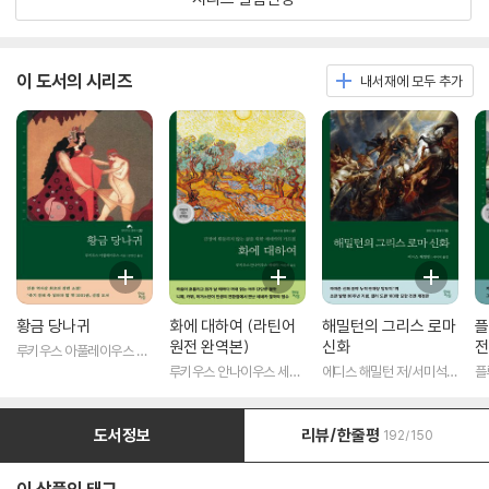
이 도서의 시리즈
내서재에 모두 추가
황금 당나귀
화에 대하여 (라틴어
해밀턴의 그리스 로마
플
원전 완역본)
신화
전
루키우스 아풀레이우스 저/
송병선 역
루키우스 안나이우스 세네
에디스 해밀턴 저/서미석
플
카 저/박문재 역
역
도서정보
리뷰/한줄평
192/150