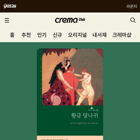
라운지
홈
추천
인기
신규
오리지널
내서재
크레마샵