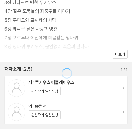
3장 당나귀로 변한 루키우스
이자, 오늘날까지 원본이 완전하게 보전된 유일한 라틴어 소설이며,
4장 젊은 도둑들의 좌충우돌 이야기
세계 최초의 액자 소설이다. 일인칭 화자인 루키우스가 내용을 이끌
5장 쿠피도와 프쉬케의 사랑
어 나가는 서술 방식은 ‘피카레스크 소설’이라고 불리는 문학 장르에
6장 쾌락을 낳은 사랑과 영혼
지대한 영향을 끼쳤다.
7장 포르투나 여신에게 미움받는 당나귀
이 책은 매우 선정적이고 방탕하다. 이 책에는 소름 끼치고 우스꽝스
8장 당나귀 루키우스, 끊임없이 죽음과 만나다
러운 이야기들과 마법을 사용하는 마녀 이야기, 신화 등이 뒤섞여 있
더보기
9장 당나귀는 그림자만 봐도 당나귀인 줄 안다
다. 인간이 가장 비천한 동물인 당나귀로 변하여 온갖 어려움을 겪으
10장 당나귀 루키우스, 음탕한 여인과 사랑을 나누다
저자소개
(2명)
면서 인간들을 관찰한다는 내용은 굉장히 기발하고 풍자적이다. 『죽
1
/
1
11장 이시스 여신의 가호로 사람이 된 루키우스
기 전에 꼭 읽어야 할 책 1001권』에 선정된 『황금 당나귀』는 독자들
저 :
루키우스 아풀레이우스
의 호기심을 크게 자극하고, 모험 소설과 판타지 소설을 동시에 읽는
이동
작품 해설 | 송병선
관심작가 알림신청
재미를 독자들에게 안겨 줄 것이다.
부록 신들의 이름
역 :
송병선
이동
관심작가 알림신청