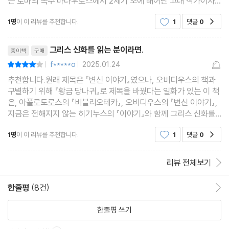
는 로마의 속주 마다우로스에서 2세기 초에 태어난 고대 작가이자
철학자인 루키우스 아풀레이우스가 쓴 소설로 변신이라는 제목처럼
1명
이 이 리뷰를 추천합니다.
1
댓글
0
공감
인간이 동물 형상으로 변신하는 이야기에
리뷰제목
그리스 신화를 읽는 분이라면.
종이책
구매
f*****o
2025.01.24
평점8점
|
|
추천합니다.원래 제목은 『변신 이야기』였으나, 오비디우스의 책과
구별하기 위해 『황금 당나귀』로 제목을 바꿨다는 일화가 있는 이 책
은, 아폴로도로스의 『비블리오테카』, 오비디우스의 『변신 이야기』,
지금은 전해지지 않는 히기누스의 『이야기』와 함께 그리스 신화를
탐독하시는 분들은 꼭 읽어야 할 책입니다.위에 언급한 책들을 먼저
1명
이 이 리뷰를 추천합니다.
1
댓글
0
공감
읽고 나서, 헤시오도스의 『신들의 계
리뷰 전체보기
한줄평
(8건)
한줄평 이동
한줄평 쓰기