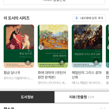
이 도서의 시리즈
내서재에 모두 추가
황금 당나귀
화에 대하여 (라틴어
해밀턴의 그리스 로마
플
원전 완역본)
신화
전
루키우스 아풀레이우스 저/
송병선 역
루키우스 안나이우스 세네
에디스 해밀턴 저/서미석
플
카 저/박문재 역
역
도서정보
리뷰/한줄평
22/8
책소개 보이기/감추기