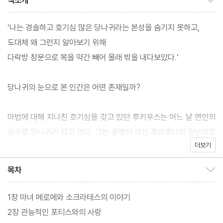
책소개
‘나는 경솔하고 호기심 많은 당나귀라는 본성을 숨기지 못하고,
도대체 왜 그런지 알아보기 위해
다락방 창문으로 목을 약간 빼어 몰래 밖을 내다보았다.’
당나귀의 눈으로 본 인간은 어떤 존재일까?
마법에 대해 지나친 호기심을 갖고 있던 루키우스는 어느 날 연인의
실수로 당나귀가 되고 만다. 그는 운명의 여신 포르투나의 장난으로
더보기
이리저리 팔려 다니며 죽음의 고비를 여러 번 넘기기도 하고, 온갖
고통과 수모를 겪는다. 그는 운명의 소용돌이 속에서 다양한 부류의
목차
목차 보이기/감추기
사람들을 만난다. 루키우스, 이 호기심 많은 당나귀는 사람들의 대화
를 엿듣고, 그가 들은 재미있고 황당무계한 이야기들을 우리에게 전
1장 마녀 메로에와 소크라테스의 이야기
해준다.
2장 관능적인 포티스와의 사랑
『황금 당나귀』는 고대 로마 작가가 쓴 인류 역사상 최초의 장편 소설