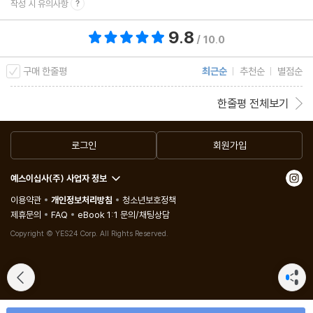
작성 시 유의사항
9.8
총 평점 9.8점
/ 10.0
구매 한줄평
최근순
추천순
별점순
한줄평 전체보기
로그인
회원가입
예스이십사(주) 사업자 정보
이용약관
개인정보처리방침
청소년보호정책
제휴문의
FAQ
eBook 1:1 문의/채팅상담
Copyright © YES24 Corp. All Rights Reserved.