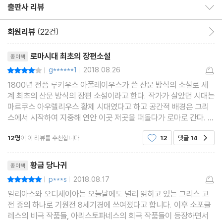
출판사 리뷰
출판사 리뷰 보이기/감추기
회원리뷰
(22건)
회원리뷰 이동
리뷰제목
로마시대 최초의 장편소설
종이책
g******1
2018.08.26
평점8점
|
|
1800년 전쯤 루키우스 아폴레이우스가 쓴 산문 방식의 소설로 세
계 최초의 산문 방식의 장편 소설이라고 한다. 작가가 살았던 시대는
마르쿠스 아우렐리우스 황제 시대였다고 하고 공간적 배경은 그리
스에서 시작하여 지중해 연안 이곳 저곳을 떠돌다가 로마로 간다. 장
편 소설이라고 하지만 소설 속에 여러 다른 소설들이 비중이 별로 없
12명
이 이 리뷰를 추천합니다.
12
댓글
14
공감
는 작중 인물들을 통해 전달되는 형태로 되어 있
리뷰제목
황금 당나귀
종이책
p***s
2018.08.17
평점10점
|
|
일리아스와 오디세이아는 오늘날에도 널리 읽히고 있는 그리스 고
전 중의 하나로 기원전 8세기경에 쓰여졌다고 합니다. 이후 소포클
레스의 비극 작품들, 아리스토파네스의 희극 작품들이 등장하면서