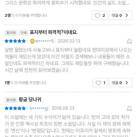
그리스 문학은 화려하게 꽃피우기 시작했네요. 인간의 삶도 소설처
럼 극적이어서인지, 그렇지 않으면 현실에서 이루지 못하는 것을 문
2명
이 이 리뷰를 추천합니다.
2
댓글
0
공감
학을 통해 이루고 싶어서인지 문학은 큰 인기를
리뷰제목
표지부터 파격적?이네요.
종이책
구매
YES마니아 : 골드
e******5
2026.02.13
평점10점
|
|
살땐 몰랐는데 사놓고보니 표지부터 놀랍네요.현대지성에서 나오는
책들이 재밌는게 많은데 이건 어떨지 검색해보니 내용들이 예전 소
설인데도 파격적이긴 하네요. 그래도 재밌을듯 하여 구매했습니다.
시간 날때 천천히 읽어보겠습니다.
1명
이 이 리뷰를 추천합니다.
1
댓글
0
공감
리뷰제목
황금 당나귀
종이책
k******g
2018.08.23
평점10점
|
|
이 소설에는 세 가지 수식어가 달려 있습니다. 먼저 고대 로마 작가
가 쓴 인류 역사상 최초의 장편 소설입니다. 사실 이 책의 원래 제목
은 ‘변신’이나 ‘변형담’입니다. 현재는 아프리카 알제리 영토에 속하