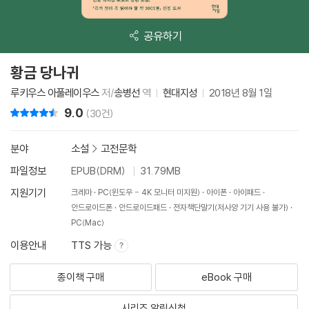
공유하기
황금 당나귀
루키우스 아풀레이우스
저/
송병선
역
현대지성
2018년 8월 1일
9.0
리뷰 총점
(30건)
분야
소설
>
고전문학
파일정보
EPUB(DRM)
31.79MB
지원기기
크레마
PC(윈도우 - 4K 모니터 미지원)
아이폰
아이패드
안드로이드폰
안드로이드패드
전자책단말기(저사양 기기 사용 불가)
PC(Mac)
이용안내
TTS 가능
종이책 구매
eBook 구매
시리즈 알림신청