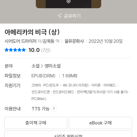
공유하기
아메리카의 비극 (상)
시어도어 드라이저
저/
김욱동
역
을유문화사
2022년 10월 20일
10.0
리뷰 총점
(7건)
분야
소설
>
영미소설
파일정보
EPUB(DRM)
1.68MB
지원기기
크레마
PC(윈도우 - 4K 모니터 미지원)
아이폰
아이패드
안드로이드폰
안드로이드패드
전자책단말기(저사양 기기 사용 불가)
PC(Mac)
이용안내
TTS 가능
종이책 구매
eBook 구매
시리즈 알림신청