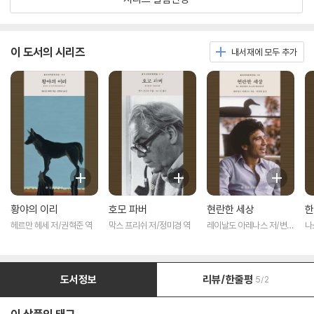
이 도서의 시리즈
내서재에 모두 추가
황야의 이리
호모 파버
현란한 세상
한
헤르만 헤세 저/권혁준 역
막스 프리쉬 저/정미경 역
레이날도 아레나스 저/변선
나
희 역
역
도서정보
리뷰/한줄평
5/2