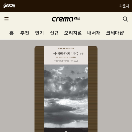
라운지
홈
추천
인기
신규
오리지널
내서재
크레마샵