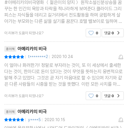
#아메리카의비극영화 ＜젊은이의 양지＞ 원작소설신분상승을 꿈
꾸는 한 인간의 욕망과 타락을 적나라하게 보여준다.클라이드 그리
피스는 자식들을 데리고 길거리에서 전도활동을 하며 궁핍하게 살
아가는 부모와는 다른 삶을 살기를 꿈꾼다.호텔 벨보이로 일하며 상
류사회의 겉멋을 맛본 그는 예상치 못한 사건에 휘말려 도망자 신세
이 리뷰가 도움이 되었나요?
0
댓글
0
공감
로 고향을 떠난다. 낯선 도시에서 밑바닥 생활을 전전하
리뷰제목
아메리카의 비극
종이책
t********2
2020.10.24
평점10점
|
|
이 얼마나 화려한가! 정말로 부자라는 것이, 또 이 세상에서 출세한
다는 것이, 한마디로 돈이 있다는 것이 무엇을 뜻하는지 웅변적으로
말해 주고 있었다. 그것은 곧 자기 마음대로 할 수 있으며 자기와 같
은 다른 사람들의 시중을 받는 것을 뜻했다. 이런 모든 사치를 마음
껏 누릴 수 있다는 의미였다. 그리고 그것은 가고 싶을 때 가고, 가고
이 리뷰가 도움이 되었나요?
0
댓글
0
공감
싶은 곳에 가며, 가고 싶은 방식대로 갈 수
리뷰제목
아메리카의 비극
종이책
y****5
2020.10.15
평점10점
|
|