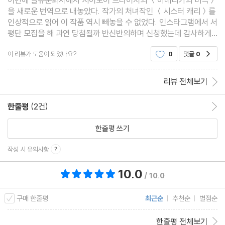
이번에 을유문화사에서 시어도어 드라이저의 ＜아메리카의 비극＞
을 새로운 번역으로 내놓았다. 작가의 처녀작인 ＜시스터 캐리＞를
인상적으로 읽어 이 작품 역시 빼놓을 수 없었다. 인스타그램에서 서
평단 모집을 해 과연 당첨될까 반신반의하며 신청했는데 감사하게
도 을유문화사에서 선정되었다는 메일을, 이튿날엔 책을 보내주었
이 리뷰가 도움이 되었나요?
0
댓글
0
공감
다! (이렇게 서평단으로 책을 받은 적은 처음이라 무
리뷰 전체보기
한줄평
(2건)
한줄평 이동
한줄평 쓰기
작성 시 유의사항
10.0
총 평점 10.0점
/ 10.0
구매 한줄평
최근순
추천순
별점순
한줄평 전체보기