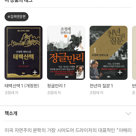
이 상품의 태그
#집콕엔장편
태백산맥 1 (개정판)
정글만리 1
천년의 질문 1
반
조정래 저
조정래 저
조정래 저
존
보
책소개
책소개 보이기/감추기
미국 자연주의 문학의 거장 시어도어 드라이저의 대표작인 『아메리