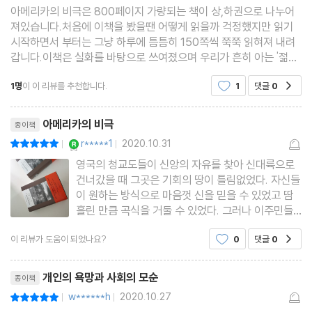
아메리카의 비극은 800페이지 가량되는 책이 상,하권으로 나누어
져있습니다.처음에 이책을 봤을땐 어떻게 읽을까 걱정했지만 읽기
시작하면서 부터는 그냥 하루에 틈틈히 150쪽씩 쭉쭉 읽혀져 내려
갑니다.이책은 실화를 바탕으로 쓰여졌으며 우리가 흔히 아는 '젊은
이의양지' 의 원작이라고 합니다.가난한 기독교집안에서 자란 주인
1명
이 이 리뷰를 추천합니다.
1
댓글
0
공감
공이 가난을 피해 성공적인 삶을 이루고자 고분분투를
리뷰제목
아메리카의 비극
종이책
YES마니아 : 로얄
r*****1
2020.10.31
평점10점
|
|
영국의 청교도들이 신앙의 자유를 찾아 신대륙으로
건너갔을 때 그곳은 기회의 땅이 틀림없었다. 자신들
이 원하는 방식으로 마음껏 신을 믿을 수 있었고 땀
흘린 만큼 곡식을 거둘 수 있었다. 그러나 이주민들
이 늘어나면서 종교 이외의 것에 눈을 돌린 사람들은
이 리뷰가 도움이 되었나요?
0
댓글
0
공감
갈수록 도덕관념 대신 물질에 가치를 두기 시작했다.
＜아메리카의 비극＞은 초기 이주민들이 정착한 뒤
리뷰제목
몇백 년이 지난 190
개인의 욕망과 사회의 모순
종이책
w******h
2020.10.27
평점10점
|
|