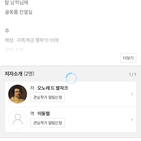
탈 남작님께
골동품 진열실
주
해설: 귀족계급 몰락의 비애
판본 소개
더보기
오노레 드 발자크 연보
저자소개
(2명)
1
/
1
저 :
오노레 드 발자크
이동
관심작가 알림신청
역 :
이동렬
이동
관심작가 알림신청