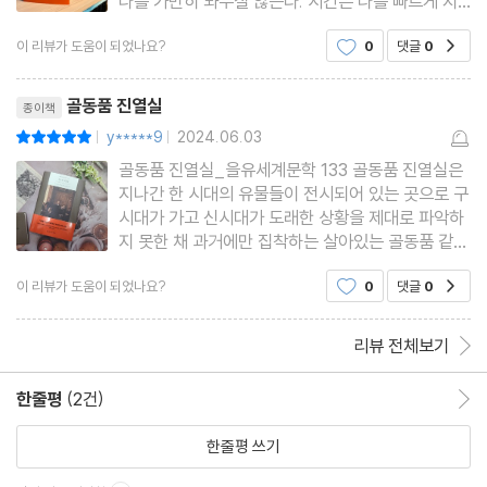
나를 가만히 놔두질 않는다. 시간은 나를 빠르게 지
나쳐 가고, 이제 지킬 것들이 존재하기에 나는 용감
이 리뷰가 도움이 되었나요?
0
댓글
0
공감
해지지 못한다.진보 혹은 퇴보를 불러오는 “변화”는
그 자체로 속절없음을 내포하고 있어 이를 받아들이
리뷰제목
지 못하는 자들에게 무력함
골동품 진열실
종이책
y*****9
2024.06.03
평점10점
|
|
골동품 진열실_을유세계문학 133 골동품 진열실은
지나간 한 시대의 유물들이 전시되어 있는 곳으로 구
시대가 가고 신시대가 도래한 상황을 제대로 파악하
지 못한 채 과거에만 집착하는 살아있는 골동품 같은
존재라고 할 수 있습니다. 오노레드 발자크는 이러한
이 리뷰가 도움이 되었나요?
0
댓글
0
공감
시대 착오적인 모습들을 비판적으로 그리고 아주 구
조적으로 그려낸 작품으로 을유문화사 세계문학 13
3 으로 출간 되었습니
리뷰 전체보기
한줄평
(2건)
한줄평 이동
한줄평 쓰기