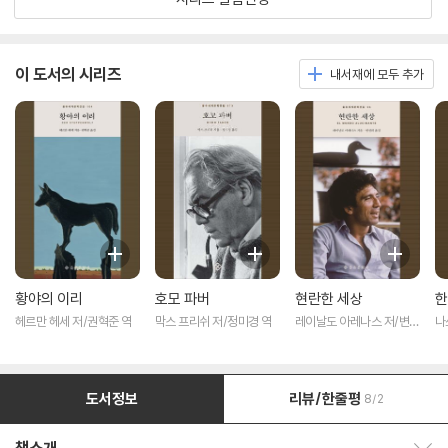
이 도서의 시리즈
내서재에 모두 추가
황야의 이리
호모 파버
현란한 세상
한
헤르만 헤세 저/권혁준 역
막스 프리쉬 저/정미경 역
레이날도 아레나스 저/변선
나
희 역
역
도서정보
리뷰/한줄평
8/2
책소개 보이기/감추기