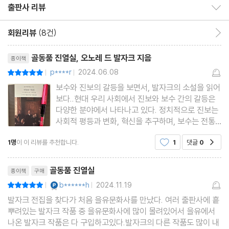
출판사 리뷰
출판사 리뷰 보이기/감추기
회원리뷰
(8건)
회원리뷰 이동
리뷰제목
골동품 진열실, 오노레 드 발자크 지음
종이책
p****r
2024.06.08
평점10점
|
|
보수와 진보의 갈등을 보면서, 발자크의 소설을 읽어
보다..현대 우리 사회에서 진보와 보수 간의 갈등은
다양한 분야에서 나타나고 있다. 정치적으로 진보는
사회적 평등과 변화, 혁신을 추구하며, 보수는 전통
과 안정, 질서를 중시한다. 진보는 정부의 적극적인
1명
이 이 리뷰를 추천합니다.
1
댓글
0
공감
역할을 통해 사회적 불평등을 해소하고, 다양한 사회
문제를 해결하려고 한다. 반면 보수는 작은 정부와
리뷰제목
개인의 자율성을
골동품 진열실
종이책
구매
YES마니아 : 플래티넘
b******h
2024.11.19
평점10점
|
|
발자크 전집을 찾다가 처음 을유문화사를 만났다. 여러 출판사에 흩
뿌려있는 발자크 작품 중 을유문화사에 많이 몰려있어서 을유에서
나온 발자크 작품은 다 구입하고있다.발자크의 다른 작품도 많이 내