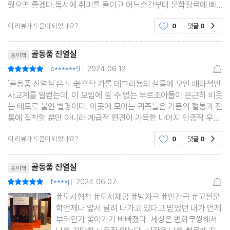
줬으면 좋겠다.독서에 취미를 들이고 어느순간부터 문학장르에 빠
져들게 됬고 점점 작품이전에 작가 자체에 관심이 커지기 시작했다.
이 리뷰가 도움이 되었나요?
0
댓글
0
공감
밀란쿤데라의 소설의기술이라는 에세이를 읽다가 발
리뷰제목
골동품 진열실
종이책
c******9
2024.06.12
평점10점
|
|
'골동품 진열실'은 노老후작 카롤 데그리뇽의 살롱에 모인 배타적인
사교계를 일컫는데, 이 모임에 낄 수 없는 부르조아들이 은근히 비웃
는 태도로 붙인 별명이다. 이곳에 모이는 귀족들은 가문의 혈통과 전
통에 집착할 뿐만 아니라 계급적 편견이 가득한 나머지 인종적 우월
성까지 가져 평민들과 자신들은 다른 인종이란 믿음이 있다. '＜골
이 리뷰가 도움이 되었나요?
0
댓글
0
공감
동품 진열실＞은 명문가 출신으로서 파리에 상
리뷰제목
골동품 진열실
종이책
t****j
2024.06.07
평점10점
|
|
#도서협찬 #도서제공 #발자크 #인간극 #고전문
학언제나 앞서 달려 나가고 있다고 믿었던 내가 언제
부터인가 쫓아가기 바빠졌다. 세상은 변화무쌍해서