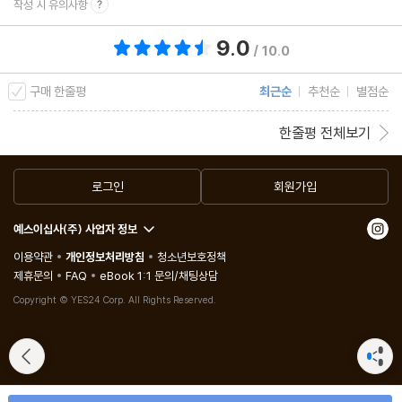
작성 시 유의사항
9.0
총 평점 9.0점
/ 10.0
구매 한줄평
최근순
추천순
별점순
한줄평 전체보기
로그인
회원가입
예스이십사(주) 사업자 정보
이용약관
개인정보처리방침
청소년보호정책
제휴문의
FAQ
eBook 1:1 문의/채팅상담
Copyright © YES24 Corp. All Rights Reserved.