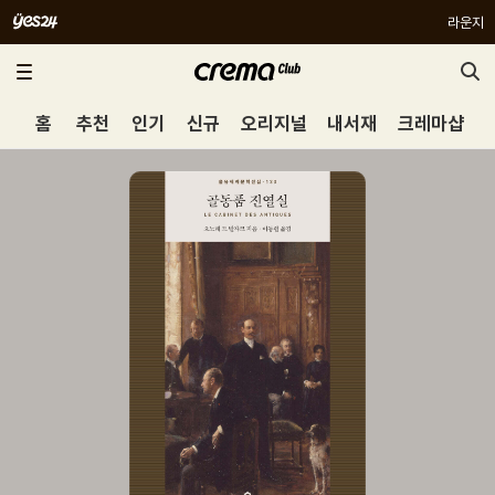
라운지
홈
추천
인기
신규
오리지널
내서재
크레마샵