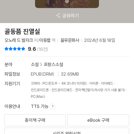
공유하기
골동품 진열실
오노레 드 발자크
저/
이동렬
역
을유문화사
2024년 6월 18일
9.6
리뷰 총점
(10건)
분야
소설
>
프랑스소설
파일정보
EPUB(DRM)
32.69MB
지원기기
크레마
PC(윈도우 - 4K 모니터 미지원)
아이폰
아이패드
안드로이드폰
안드로이드패드
전자책단말기(저사양 기기 사용 불가)
PC(Mac)
이용안내
TTS 가능
종이책 구매
eBook 구매
시리즈 알림신청