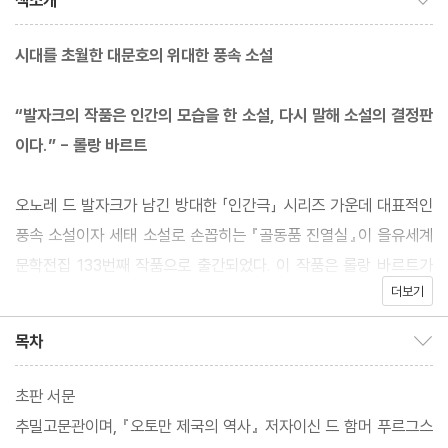
책소개
시대를 초월한 대문호의 위대한 풍속 소설
“발자크의 작품은 인간의 모습을 한 소설, 다시 말해 소설의 결정판
이다.” - 롤랑 바르트
오노레 드 발자크가 남긴 방대한 「인간극」 시리즈 가운데 대표적인
풍속 소설이자 세태 소설로 손꼽히는 『골동품 진열실』이 을유세계
문학전집 133번째 작품으로 출간되었다. 이 작품은 롤랑 바르트가
더보기
“인간의 모습을 한 소설, 다시 말해 소설의 결정판”이라고 평가한 바
있는 대문호 발자크의 문학 세계를 오롯이 보여 주는 걸작이다. 오래
목차
목차 보이기/감추기
전에 국내에 출간된 바 있으나 현재 절판된 작품을 새로운 번역으로
선보인다는 점에서도 특별하다.
초판 서문
추밀고문관이며, 『오토만 제국의 역사』 저자이신 드 함머 푸르그스