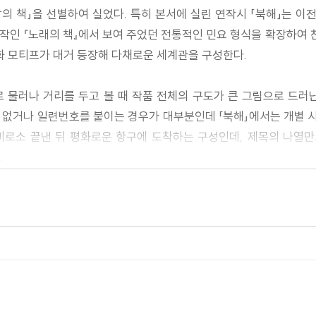
랑의 책」을 선별하여 실었다. 특히 본서에 실린 연작시 「북해」는 
표작인 『노래의 책』에서 보여 주었던 전통적인 민요 형식을 확장하
신화 모티프가 대거 등장해 다채로운 세계관을 구성한다.
 물러나 거리를 두고 볼 때 작품 전체의 구도가 큰 그림으로 드러
없거나 일련번호를 붙이는 경우가 대부분인데 「북해」에서는 개별 시에
비로소 끝낸 뒤 평화로운 항구에 도착하는 구성인데, 제목의 나열
.
기 시작한 저널리즘 문체, 즉 신문의 문예란과 유사한 문장을 보여 
의 생각이 연이어 꼬리를 물고 드러나며 한 가지 주제에서 다른 
자의 참여를 유도하는 독특한 형태의 산문이다.