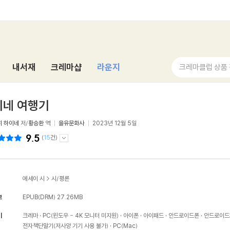
내서재
크레마샵
라운지
크레마클럽 상품
이네 여행기
히 하이네
저/
황승환
역
을유문화사
2023년 12월 5일
9.5
(
15
건)
에세이 시
>
시/평론
보
EPUB(DRM)
27.26MB
기
크레마
PC(윈도우 - 4K 모니터 미지원)
아이폰
아이패드
안드로이드폰
안드로이드
전자책단말기(저사양 기기 사용 불가)
PC(Mac)