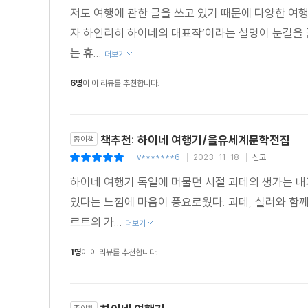
저도 여행에 관한 글을 쓰고 있기 때문에 다양한 여행
하이네는 아이러니를 잘 활용한 풍자의 대가로 불리기도 
자 하인리히 하이네의 대표작’이라는 설명이 눈길을 
들을 적재적소에 언급하거나 인용해 풍부한 읽을거리를 
는 휴...
더보기
이 책에 실린 「이념―르그랑의 책」에서도 두드러진다.
6명
이 이 리뷰를 추천합니다.
하이네의 작품 중에서 가장 복잡하면서도 난해하지만 깊이
3천 년 전의 인도나 뒤셀도르프의 유년 시절 그리고 현
책추천: 하이네 여행기/을유세계문학전집
종이책
걸쳐 매우 무질서하게 얽히고설켜 있는 듯 보이지만 이는
v*******6
2023-11-18
신고
|
|
|
하이네 여행기 독일에 머물던 시절 괴테의 생가는 내가
「이념-르그랑의 책」에서는 과거와 현재 그리고 회상과 
있다는 느낌에 마음이 풍요로웠다. 괴테, 실러와 함께
과거사를 구조화한다. 과거의 회상은 현재의 성찰로 인해
르트의 가...
의미가 없다. 과거는 현재와 연관성을 가질 때 비로소 
더보기
면모를 보여 준다. 이런 측면에서 유년 시절의 화자가
1명
이 이 리뷰를 추천합니다.
시사하는 바가 크다.
오늘날 하이네의 여행기는 괴테가 집필한 여행기와 곧잘
종이책