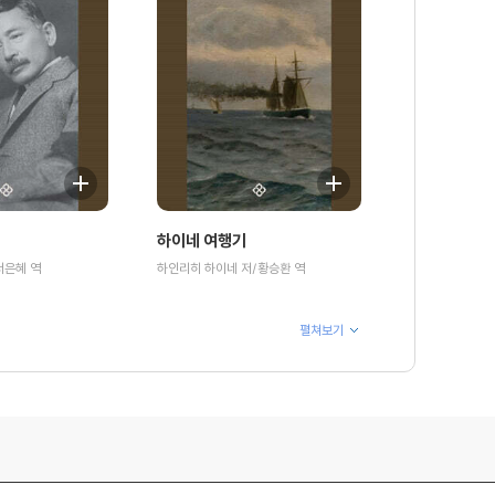
하이네 여행기
서은혜 역
하인리히 하이네 저/황승환 역
펼쳐보기