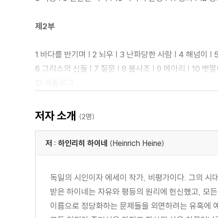
제2부
1 바다를 반기며 | 2 뇌우 | 3 난파당한 사람 | 4 해넘이
6 그리스의 신들 | 7 질문 | 8 불사조 | 9 메아리 | 10 뱃멀
12 에필로그
여행기 2권 2판 서문
저자 소개
(2명)
제3부
저 : 하인리히 하이네
(Heinrich Heine)
이념 ― 르그랑의 책
제1장 | 제2장 | 제3장 | 제4장 | 제5장 | 제6장 | 제7장 |
독일의 시인이자 에세이 작가, 비평가이다. 그의 시
제10장 | 제11장 | 제12장 | 제13장 | 제14장 | 제15장 | 
받은 하이네는 자유와 평등의 원리에 헌신했고, 모
제18장 | 제19장 | 제20장
이름으로 정당화하는 문제들을 외면하려는 유혹에 예