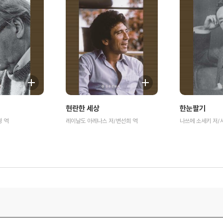
현란한 세상
한눈팔기
경 역
레이날도 아레나스 저/변선희 역
나쓰메 소세키 저/