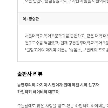
모든 인민이 존엄성을 가지고 자신의 삶을 이끌어나갈 
해설: 여행 문학의 새로운 지평
판본 소개
하인리히 하이네 연보
역 : 황승환
서울대학교 독어독문학과를 졸업하고, 같은 대학 대
연구교수를 역임했고, 현재 강릉원주대학교 독어독문학과
『클링조어의 마지막 여름』, 『슈톨츠』, 『릴케의 프로방
출판사 리뷰
낭만주의의 마지막 시인이자 현대 독일 시의 선구자
하인리히 하이네의 대표작
오늘날에도 많은 사랑을 받고 있는 하인리히 하이네는 