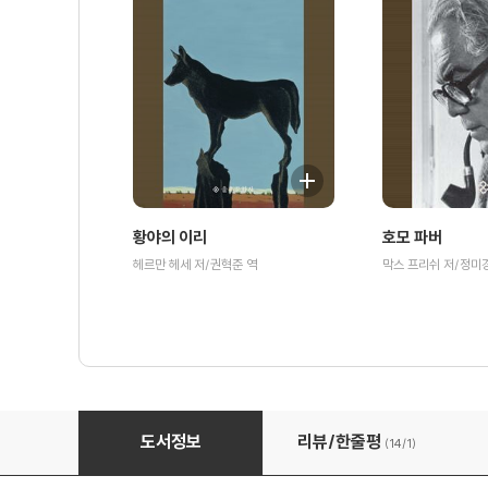
황야의 이리
호모 파버
헤르만 헤세 저/권혁준 역
막스 프리쉬 저/정미
하이네 여행기
도서정보
리뷰/한줄평
(14/
1
)