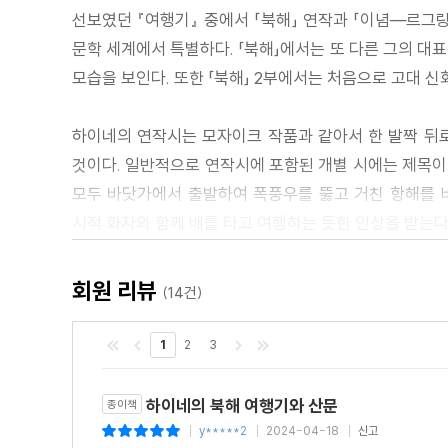
선보였던 『여행기』 중에서 「북해」 연작과 「이념―르그
문학 세계에서 특별하다. 「북해」에서는 또 다른 그의 대
모습을 보인다. 또한 「북해」 2부에서는 처음으로 고대 
하이네의 연작시는 모자이크 작품과 같아서 한 발짝 뒤로
것이다. 일반적으로 연작시에 포함된 개별 시에는 제목이 
모두 바닷가에서 출발하여 폭풍우를 뚫고 거친 항해를 
시적 화자와 함께 배를 타고 여행하는 듯한 인상을 받는다
산문으로 이루어진 「북해」 3부는 1830년대부터 유행하
회원 리뷰
(14건)
유사하다. 소제목이나 장, 절의 구분 없이 일인칭 화자
나열되지만 그렇다고 어떤 결론이 제시되지도 않은 채 독
1
2
3
동서양의 신화와 전설, 고전과 문학을 넘나들며
하이네의 북해 여행기와 산문
종이책
연결되는 산문 미학
y*****2
2024-04-18
신고
|
|
|