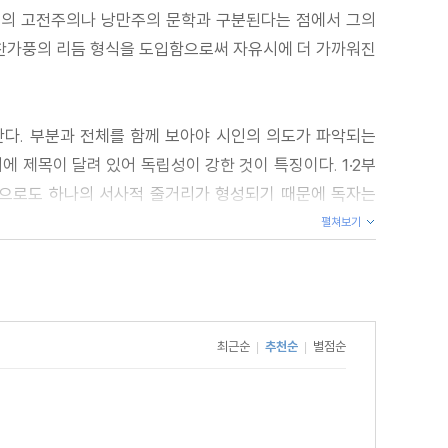
이전의 고전주의나 낭만주의 문학과 구분된다는 점에서 그의
여 찬가풍의 리듬 형식을 도입함으로써 자유시에 더 가까워진
난다. 부분과 전체를 함께 보아야 시인의 의도가 파악되는
 제목이 달려 있어 독립성이 강한 것이 특징이다. 1·2부
만으로도 하나의 서사적 줄거리가 형성되기 때문에 독자는
펼쳐보기
주고 있으며, 단편적 연상이 나열된 산문의 구성도 연작시와
주제로 이어진다. 이러한 연상 작용을 통해 단편적 사고가
최근순
추천순
별점순
|
|