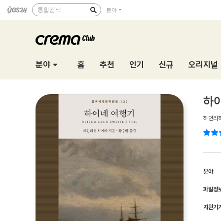
통합검색
분야
분야
홈
추천
인기
신규
오리지널
하
하인리
분야
파일정
지원기