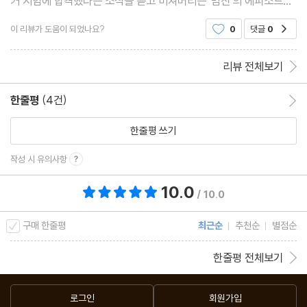
거 시험에 합격했다는 소식을 듣고 미쳐버리는 '범진'의 에피소드가
제47회 우양은 현무각을 다시 세우고, 염상 방씨는 절효사에서 떠
대표적이다. 평생을 멸시받던 가난한 선비가 권력을 쥐는 순간 주변
들썩한 잔치를 열다
이 리뷰가 도움이 되었나요?
0
댓글
0
공감
의 대우가 180도 바뀌는 장면은, 인간의 가치
제48회 휘주부의 열부는 남편을 따라 죽고, 태백사에 간 유생 왕온
리뷰 전체보기
은 감회에 젖다
제49회 고 시독은 과거 시험에 대해 이야기를 늘어놓고, 만리는 중
한줄평
(4건)
한줄평 이동
서 직함을 사칭하다
한줄평 쓰기
제50회 가짜 관리 만리는 길거리에서 볼썽사나운 꼴을 당하고 참된
의인 봉명기는 벗을 대신해 관직을 구해 주다
작성 시 유의사항
제51회 젊은 여인은 비단 장수를 속여 돈을 뜯고 장사 봉명기는 흥
10.0
총 평점 10.0점
이 나서 관아의 형벌을 시험하다
/ 10.0
제52회 호 공자는 무예를 겨루다가 부상을 당하고, 봉명기는 전당
구매 한줄평
최근순
추천순
별점순
포를 부수고 빚을 받아내다
제53회 눈 내리는 밤 국공부에선 진목남을 대접하고, 등불 밝힌 내
한줄평 전체보기
빈루에서 빙낭은 악몽에 놀라 깨다
제54회 병약한 가인 빙낭은 기루에서 운명을 점치고, 얼치기 명사
로그인
회원가입