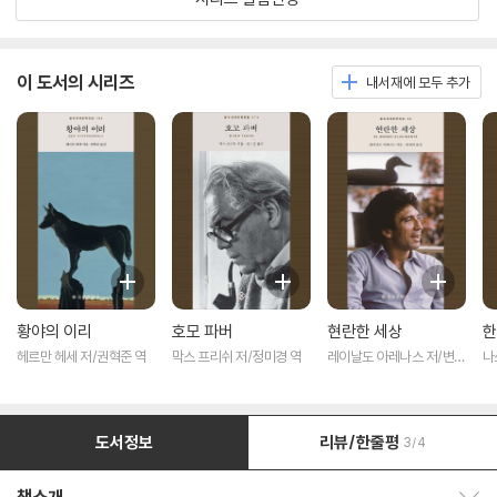
이 도서의 시리즈
내서재에 모두 추가
황야의 이리
호모 파버
현란한 세상
한
헤르만 헤세 저/권혁준 역
막스 프리쉬 저/정미경 역
레이날도 아레나스 저/변선
나
희 역
역
도서정보
리뷰/한줄평
3/4
책소개 보이기/감추기