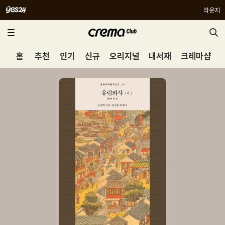
라운지
홈
추천
인기
신규
오리지널
내서재
크레마샵