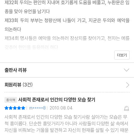
제32회 두의는 편안히 지내며 호기롭게 도움을 베풀고, 누환문은 임
는 이 작품을 통해 청대 사회상과 문화를 살펴볼 수 있을 것이다.
종을 맞아 유언을 남기다
제33회 두의 부부는 청량산에 나들이 가고, 지균은 두의와 예악을
의논하다
제34회 명사들은 예악을 의논하러 장상지를 찾아가고, 천자는 예를
갖추어 현인을 등용하려 하다
더보기
제35회 천자는 장상지를 불러 치국의 도를 묻고, 장상지는 관직을
사양하고 귀향하다
출판사 리뷰
출판사 리뷰 보이기/감추기
제36회 상숙현에서 참된 선비 우육덕이 탄생하고, 태백사에서 명사
와 현인이 제사를 주재하다
회원리뷰
(3건)
회원리뷰 이동
제37회 남경에서 성현들께 제사를 올려 예악을 다시 세우고, 서촉
리뷰제목
사회적 존재로서 인간의 다양한 모습 찾기
종이책
으로 부친을 찾아가는 곽역을 전송하다
m*****8
2010.08.04
평점10점
|
|
제38회 곽역은 깊은 산중에서 호랑이를 만나고, 감로암의 스님은
사회적 존재로서 인간의 다양한 모습 찾기사람 살아가는 모습은 무
외나무다리에서 원수를 만나다
척 흥미롭다. 단순한 흥밋거리가 아니라 사람들의 다양한 삶 속에서
제39회 소채는 명월령에서 어려움에 빠진 이를 구해주고, 소보 평
자신을 비춰보는 거울을 발견하고 자신의 현재를 살필 수 있기 때문