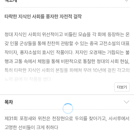
책소개
타락한 지식인 사회를 풍자한 자전적 걸작
청대 지식인 사회의 위선적이고 비틀린 모습을 각 회에 등장하는 온
갖 인물 군상들을 통해 찬찬히 관람할 수 있는 중국 고전소설의 대표
작이자, 풍자소설의 효시인 작품이다. 저자인 오경재는 거듭되는 불
행과 고통 속에서 체험을 통해 비판적으로 통찰한 청대의 사회 현실,
특히 타락한 지식인 사회의 본질을 파헤쳐 무려 10년에 걸친 각고의
노력 끝에 이 작품을 썼다.
더보기
저자는 이 작품을 통해 현실적인 권세와 이익, 그리고 위선적 정당성
목차
목차 보이기/감추기
을 신념으로 추구하며 변질된 '전통'이 만들어낸 잉여인간'인 청대
지식인들을 날카롭게 꼬집는다. 그런 의미에서 이 작품은 병든 사회
제31회 포정새와 위천은 천장현으로 두의를 찾아가고, 사서루에서
제도 전반에 대한 고발이자 그 속에서 무력하게 스러져가는 개별 지
고명한 선비들이 크게 취하다
식인들의 실상에 대한 비판이다. 작품 전체에 비판과 풍자가 녹아 있