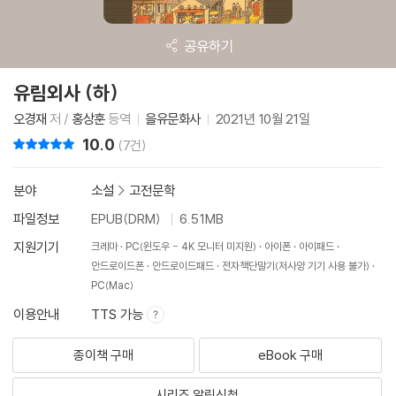
공유하기
유림외사 (하)
오경재
저 /
홍상훈
등역
을유문화사
2021년 10월 21일
10.0
리뷰 총점
(7건)
분야
소설
>
고전문학
파일정보
EPUB(DRM)
6.51MB
지원기기
크레마
PC(윈도우 - 4K 모니터 미지원)
아이폰
아이패드
안드로이드폰
안드로이드패드
전자책단말기(저사양 기기 사용 불가)
PC(Mac)
이용안내
TTS 가능
종이책 구매
eBook 구매
시리즈 알림신청