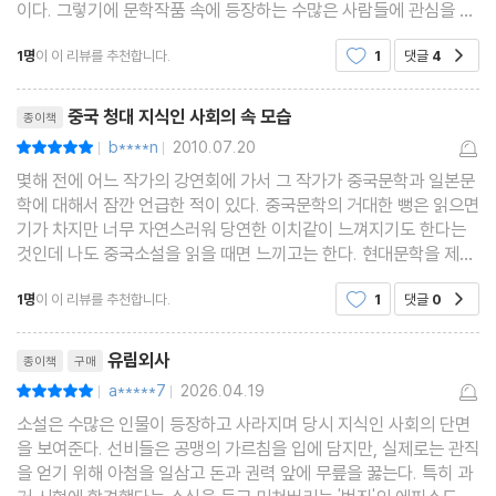
이다. 그렇기에 문학작품 속에 등장하는 수많은 사람들에 관심을 가
치는 청풍성에서 승전고를 울리다
지는 것이리라.유림외사는 이전의 중국 4대기사와는 조금 다른 특
제40회 소채는 광무산에서 설경을 감상하고 심경지는 이섭교에서
1명
이 이 리뷰를 추천합니다.
1
댓글
4
공감
색을 보인다. 먼저 저자의 신분이 분명한 점과 이
글을 팔다
리뷰제목
제41회 장결은 진회하에서 옛일을 이야기하고, 심경지는 강도현으
중국 청대 지식인 사회의 속 모습
종이책
로 압송되다
b****n
2010.07.20
평점10점
|
|
제42회 탕 공자들은 기루에서 과거 시험장을 이야기하고, 하인이
몇해 전에 어느 작가의 강연회에 가서 그 작가가 중국문학과 일본문
학에 대해서 잠깐 언급한 적이 있다. 중국문학의 거대한 뻥은 읽으면
묘강에서 소식을 전하다
기가 차지만 너무 자연스러워 당연한 이치같이 느껴지기도 한다는
제43회 탕주 장군은 야양당에서 큰 싸움을 벌이고, 묘족 추장은 가
것인데 나도 중국소설을 읽을 때면 느끼고는 한다. 현대문학을 제외
무가 벌어지는 군영을 공격하다
하고는 거의 모든 작품에서 그런 듯하다. 이 책. 유림외사는 그런
1명
이 이 리뷰를 추천합니다.
1
댓글
0
공감
뻥을 능수능란하게 행하는 온갖 인물 군
제44회 탕주는 공을 이루고 고향으로 돌아가고, 여특은 술을 마시
리뷰제목
며 장사 지내는 일을 묻다
유림외사
종이책
구매
제45회 우애가 돈독한 여지는 형을 대신해 죄를 받고, 풍수를 논하
a*****7
2026.04.19
평점10점
|
|
던 여특은 집에 돌아와 부모를 장사 지내다
소설은 수많은 인물이 등장하고 사라지며 당시 지식인 사회의 단면
제46회 삼산문에서 우육덕을 떠나보내고 오하현은 부와 권세에 눈
을 보여준다. 선비들은 공맹의 가르침을 입에 담지만, 실제로는 관직
을 얻기 위해 아첨을 일삼고 돈과 권력 앞에 무릎을 꿇는다. 특히 과
이 멀다