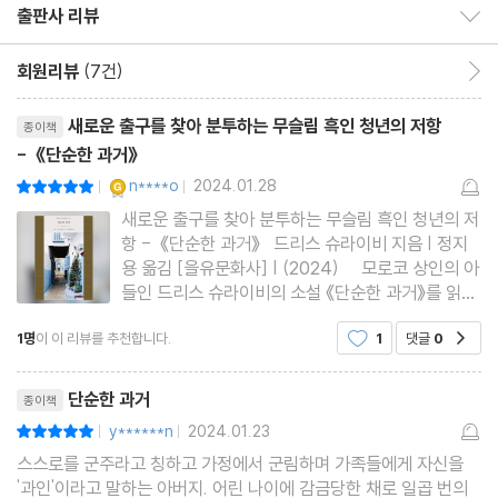
출판사 리뷰
출판사 리뷰 보이기/감추기
회원리뷰
(7건)
회원리뷰 이동
리뷰제목
새로운 출구를 찾아 분투하는 무슬림 흑인 청년의 저항
종이책
- 《단순한 과거》
YES마니아 : 골드
n****o
2024.01.28
평점10점
|
|
새로운 출구를 찾아 분투하는 무슬림 흑인 청년의 저
항 - 《단순한 과거》 드리스 슈라이비 지음 | 정지
용 옮김 [을유문화사] | (2024) 모로코 상인의 아
들인 드리스 슈라이비의 소설 《단순한 과거》를 읽었
다. 이 소설을 읽은 느낌을 무엇이라고 말할 수 있을
1명
이 이 리뷰를 추천합니다.
1
댓글
0
공감
까. 만약 내게 미세한 분자들을 볼 수 있는 눈이 있다
면, 우연하고 우발적인 촉매제를 첨가하여
리뷰제목
단순한 과거
종이책
y******n
2024.01.23
평점10점
|
|
스스로를 군주라고 칭하고 가정에서 군림하며 가족들에게 자신을
'과인'이라고 말하는 아버지. 어린 나이에 감금당한 채로 일곱 번의