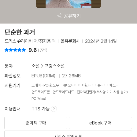
공유하기
단순한 과거
드리스 슈라이비
저/
정지용
역
을유문화사
2024년 2월 14일
9.6
리뷰 총점
(7건)
분야
소설
>
프랑스소설
파일정보
EPUB(DRM)
27.26MB
지원기기
크레마
PC(윈도우 - 4K 모니터 미지원)
아이폰
아이패드
안드로이드폰
안드로이드패드
전자책단말기(저사양 기기 사용 불가)
PC(Mac)
이용안내
TTS 가능
종이책 구매
eBook 구매
시리즈 알림신청