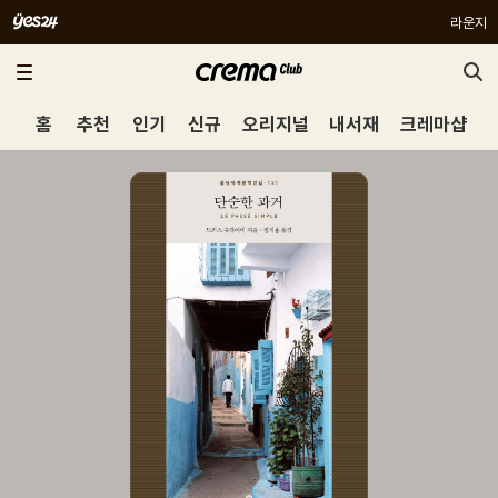
라운지
홈
추천
인기
신규
오리지널
내서재
크레마샵