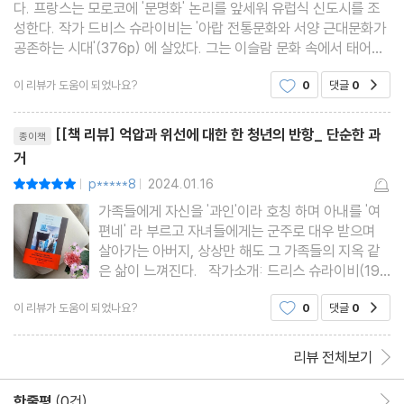
다. 프랑스는 모로코에 '문명화' 논리를 앞세워 유럽식 신도시를 조
성한다. 작가 드비스 슈라이비는 '아랍 전통문화와 서양 근대문화가
공존하는 시대'(376p) 에 살았다. 그는 이슬람 문화 속에서 태어나
쿠란 학교를 다니며 아랍어와 이슬람 교리를 배웠으나 초등학교 때
이 리뷰가 도움이 되었나요?
0
댓글
0
공감
부터 프랑스 학교를 다니며 프랑스 문화와 언어,
리뷰제목
[[책 리뷰] 억압과 위선에 대한 한 청년의 반항_ 단순한 과
종이책
거
p*****8
2024.01.16
평점10점
|
|
가족들에게 자신을 '과인'이라 호칭 하며 아내를 '여
편네' 라 부르고 자녀들에게는 군주로 대우 받으며
살아가는 아버지, 상상만 해도 그 가족들의 지옥 같
은 삶이 느껴진다. 작가소개: 드리스 슈라이비(192
6~2007) 작가 드리스 슈라이비는 이슬람 문화 속
이 리뷰가 도움이 되었나요?
0
댓글
0
공감
부조리했던 교육과 가치관을 배워 온 삶을 배척하며
모로코에서 프랑스어로 된 문학의 토대를 놓은 첫 세
대
리뷰 전체보기
한줄평
(0건)
한줄평 이동