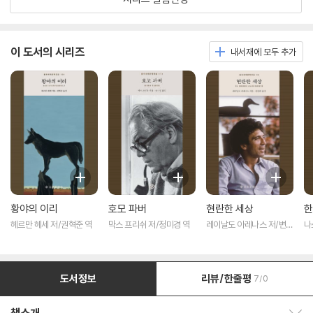
이 도서의 시리즈
내서재에 모두 추가
황야의 이리
호모 파버
현란한 세상
한
헤르만 헤세 저/권혁준 역
막스 프리쉬 저/정미경 역
레이날도 아레나스 저/변선
나
희 역
역
도서정보
리뷰/한줄평
7/0
책소개 보이기/감추기