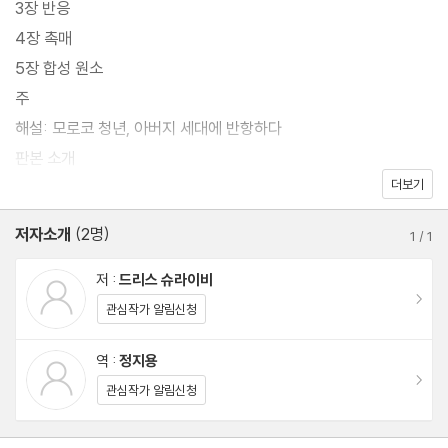
3장 반응
4장 촉매
5장 합성 원소
주
해설: 모로코 청년, 아버지 세대에 반항하다
판본 소개
더보기
드리스 슈라이비 연보
저자소개
(2명)
1
/
1
저 :
드리스 슈라이비
이동
관심작가 알림신청
역 :
정지용
이동
관심작가 알림신청