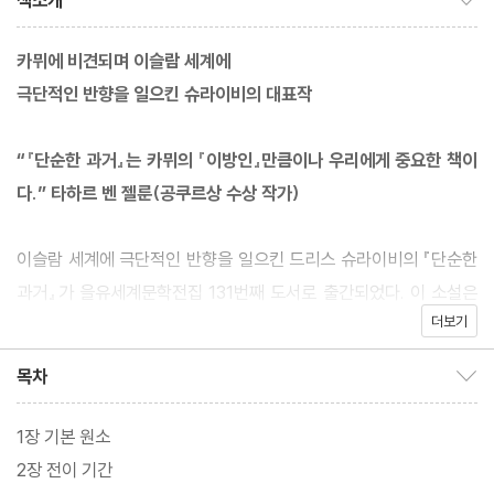
책소개
카뮈에 비견되며 이슬람 세계에
극단적인 반향을 일으킨 슈라이비의 대표작
“『단순한 과거』는 카뮈의 『이방인』만큼이나 우리에게 중요한 책이
다.” 타하르 벤 젤룬(공쿠르상 수상 작가)
이슬람 세계에 극단적인 반향을 일으킨 드리스 슈라이비의 『단순한
과거』가 을유세계문학전집 131번째 도서로 출간되었다. 이 소설은
더보기
슈라이비의 첫 작품이자 대표작 가운데 하나로 이슬람 가부장제에
대한 거부와 위선적인 프랑스 식민 통치에 대한 폭로를 담고 있다.
목차
목차 보이기/감추기
모든 폭압과 위선에 반항하는 젊은 세대를 탁월하게 그려 낸 『단순
한 과거』는 오늘날 카뮈의 『이방인』에 비견되는 걸작으로 평가받는
1장 기본 원소
다.
2장 전이 기간