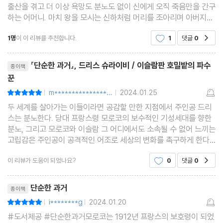
출산을 겪고 더 이상 욕망도 분노도 없이 신에게 오직 죽음만을 간구
하는 어머니. 마치 왕을 모시는 신하처럼 머리를 조아리며 아버지의
부당함에 침묵으로 일관하는 자식들. 모든 가족들은 '군주님'이라고
1명
이 이 리뷰를 추천합니다.
1
댓글
0
공감
부르는 가장에 대한 복종 이외에 아무것도 해
리뷰제목
『단순한 과거』, 드리스 슈라이비 / 이슬람판 호밀밭의 파수
종이책
꾼
m******************2
2024.01.25
평점10점
|
|
두 세계를 살아가는 이들이라면 공감할 만한 지점에서 주인공 드리
스는 분노한다. 당대 프랑스령 모로코의 보수적인 기성세대를 향한
분노, 그리고 모로코와 이슬람 그 어디에서도 소속될 수 없어 느끼는
고립감은 주인공이 공격적인 어조로 세상의 변화를 촉구하게 한다.
단순히 프랑스를 깊게 이해할 수 있겠다 싶어 읽기 시작한 『단순한
이 리뷰가 도움이 되었나요?
0
댓글
0
공감
과거』에서 나의 이야기를 발견했고 공감하면
리뷰제목
단순한 과거
종이책
i********g
2024.01.20
평점10점
|
|
#도서제공 #단순한과거모로코는 1912년 프랑스의 보호령이 되었