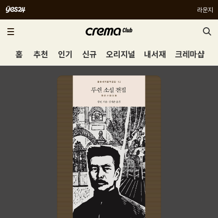
라운지
홈
추천
인기
신규
오리지널
내서재
크레마샵