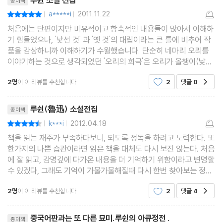
루쉰 소설 전집
종이책
복을 비는 제사(祝福)
a*****i
2011.11.22
평점10점
|
|
술집에서(在酒樓上)
처음에는 단편이지만 비유적이고 함축적인 내용들이 많아서 이해하
행복한 가정(幸福的家庭)
기 힘들었으나, '낯선 것' 과 '옛 것'의 대립이라는 큰 틀에 비추어 작
비누
품을 감상하니까 이해하기가 수월했습니다. 단순히 네마리 오리를
이야기하는 것으로 생각되었던 '오리의 희극'은 오리가 올챙이(낯선
장명등(長明燈)
것들의 유입-어린 것으로 부터의 시작)를 잡아먹고 중국인들에게
조리 돌리기(示衆)
2명
이 이 리뷰를 추천합니다.
2
댓글
0
공감
새로운 것들을 가르쳐 준 선생이 떠나는 것으로
까오 선생(高老夫子)
리뷰제목
고독한 사람(孤獨者)
루쉰(魯迅) 소설전집
종이책
죽음을 슬퍼하며(傷逝)
k***i
2012.04.18
평점9점
|
|
책을 읽는 재주가 부족하다보니, 되도록 정독을 하려고 노력한다. 또
형제(弟兄)
한가지의 나쁜 습관이라면 읽은 책을 대체도 다시 보진 않는다. 처음
이혼(離婚)
에 잘 읽고, 감명깊에 다가온 내용을 더 기억하기 위함이라고 변명할
수 있겠다, 그래도 기억이 가물가물해질때 다시 한번 찾아보는 정도
가 나의 습관인듯하다.아마 삼국지와 일부 동화를 제외하고 같은 책
제3소설집『고사신편』
2명
이 이 리뷰를 추천합니다.
2
댓글
4
공감
을 두번본건 거의 처음인것 같다. 비행기에
서언(序言)
리뷰제목
하늘을 보수한 이야기(補天)
중국어판과는 또 다른 묘미.루쉰의 아큐정전 .
종이책