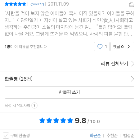
c****n
2011.11.09
평점10점
|
|
"사람을 먹어 보지 않은 아이들이 혹시 아직 있을까? 아이들을 구하
자..." ＜광인일기＞ 자신이 살고 있는 사회가 식인(食人)사회라고
생각하는 주인공이 소설의 마지막에 남긴 말... "틀림 없어요! 틀림
없이 나을 거요. 그렇게 뜨거울 때 먹었으니. 사람의 피를 묻힌 만두
는 어떤 폐병이든 즉효야!" ＜약＞ 찻집 주인의 친척이 찻집 주인에
1명
이 이 리뷰를 추천합니다.
1
댓글
0
공감
게 '인육만두'의 효험을 장담하면서 하
리뷰 전체보기
한줄평
(26건)
한줄평 이동
한줄평 쓰기
작성 시 유의사항
9.8
총 평점 9.8점
/ 10.0
구매 한줄평
최근순
추천순
별점순