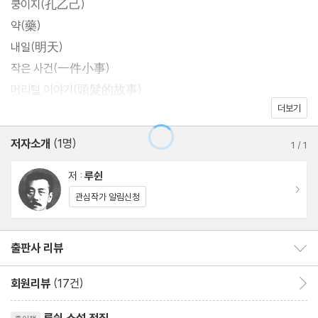
쿵이지(孔乙己)
약(藥)
내일(明天)
작은 사건(一件小事)
머리털 이야기(頭髮的故事)
더보기
풍파(風波)
고향(故鄕)
저자소개
(1명)
1
/
1
아큐정전(阿Q正傳)
단오절(端午節)
저 :
루쉰
이동
흰 빛(白光)
관심작가 알림신청
토끼와 고양이(兎和猫)
오리의 희극(鴨的喜劇)
출판사 리뷰
출판사 리뷰 보이기/감추기
마을 연극(社戱)
회원리뷰
(17건)
회원리뷰 이동
제2소설집『방황』
리뷰제목