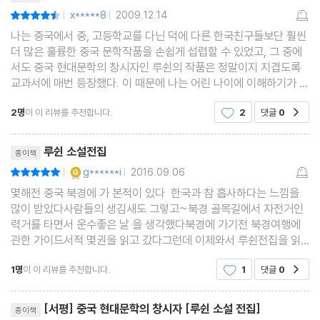
달로 달아난 상아(奔月)
x*****8
2009.12.14
평점9점
|
|
치수(理水)
나는 중국에서 중, 고등학교를 다닌 덕에 다른 한국친구들보단 훨씬
고사리를 캐는 사람(采薇)
더 많은 훌륭한 중국 문학작품을 손쉽게 섭렵할 수 있었고, 그 중에
서도 중국 현대문학의 창시자인 루쉰의 작품은 정말이지 지겹도록
도공의 복수(鑄劍)
교과서에 매번 등장했다. 이 때문에 나는 어린 나이에 이해하기가 많
출경(出關)
이 어려웠음에도 불구하고 루쉰의 작품은 일일이 사전을 찾아가며
2명
이 이 리뷰를 추천합니다.
2
댓글
0
공감
전쟁 반대(非攻)
끈질기게 읽어 내려갔던 기억이 있다. 특히
죽은 자 살리기(起死)
리뷰제목
루쉰 소설전집
종이책
YES마니아 : 골드
g******i
2016.09.06
평점10점
|
|
주
몇해전 중국 북경에 가 본적이 있다 한국과 참 흡사하다는 느낌을
해설
많이 받았다사람들의 생김새도 그렇고~북경 골목길에서 자전거인
판본 소개
력거를 타면서 운수좋은 날 을 생각했다북경에 가기전 북경여행에
관한 가이드서적 몇권을 읽고 갔다그런데 이제와서 루쉰전집을 읽
루쉰 연보
어보니 여행가기전에 루쉰의 소설 몇편이라도 읽고 갔으면훨씬더
1명
이 이 리뷰를 추천합니다.
1
댓글
0
공감
중국과 중국인들을 느낄 수 있었을건데 하는 아쉬움이 남
리뷰제목
[서평] 중국 현대문학의 창시자 [루쉰 소설 전집]
종이책