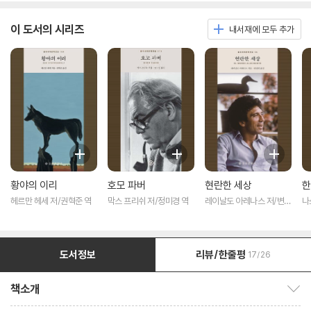
이 도서의 시리즈
내서재에 모두 추가
황야의 이리
호모 파버
현란한 세상
한
헤르만 헤세 저/권혁준 역
막스 프리쉬 저/정미경 역
레이날도 아레나스 저/변선
나
희 역
역
도서정보
리뷰/한줄평
17/26
책소개
책소개 보이기/감추기