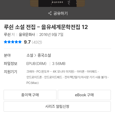
공유하기
루쉰 소설 전집 - 을유세계문학전집 12
루쉰
저
을유문화사
2016년 9월 7일
9.7
리뷰 총점
(43건)
분야
소설
>
중국소설
파일정보
EPUB(DRM)
3.56MB
지원기기
크레마
PC(윈도우 - 4K 모니터 미지원)
아이폰
아이패드
안드로이드폰
안드로이드패드
전자책단말기(저사양 기기 사용 불가)
PC(Mac)
종이책 구매
eBook 구매
시리즈 알림신청