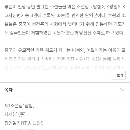
루쉰이 일생 동안 발표한 소설들을 엮은 소설집 <납함>, <방황>, <
고사신편> 등 3권에 수록된 33편을 번역한 완역본이다. 루쉰의 소
설들은 중국이 봉건주의 사회에서 벗어나기 위해 진통하던 과도기
에 중국인들이 체험하였던 고통과 혼란과 방황을 주제로 하고 있다.
중국의 유교적인 가족 제도가 지니는 병폐와, 예절이라는 이름의 굴
레가 인간을 얼마나 속박하는지를 미친 사람(狂人)을 통해 들춰 보
인 처녀작 '광인일기(狂人日記)'와 중화의식에서 벗어나지 못하고,
더보기
자기 만족으로 스스로를 기만하며 사는 정신 승리법과 우매성, 약점
을 아큐에 집약하여 중국 국민적 성격의 전형을 풍자한 대표작 '아큐
목차
목차 보이기/감추기
정전(阿Q正傳)' 등이 수록되어 있다.
제1소설집『납함』
자서(自序)
광인일기(狂人日記)