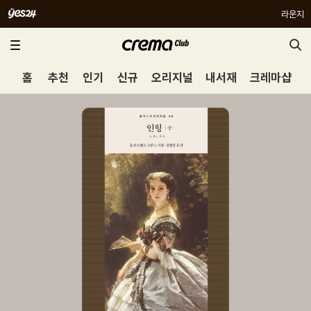
라운지
홈
추천
인기
신규
오리지널
내서재
크레마샵