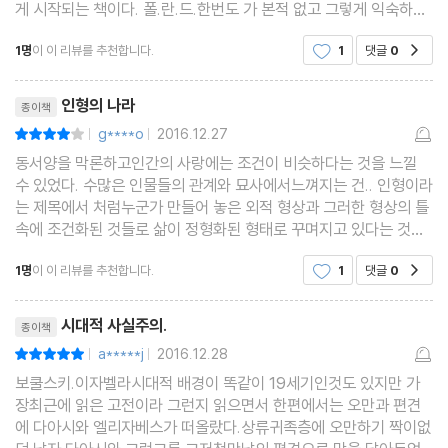
게 시작되는 책이다. 폴.란.드.한번도 가 본적 없고 그렇게 익숙하게
알고 있지 않은 나라이지만 작품속에서 묘사되는 폴란드는 다른 유
1명
이 이 리뷰를 추천합니다.
1
댓글
0
공감
럽국가보다 오히려 정서상으로 우리나라와 비슷한
리뷰제목
인형의 나라
종이책
g****o
2016.12.27
평점8점
|
|
동서양을 막론하고인간의 사랑에는 조건이 비슷하다는 것을 느낄
수 있었다. 수많은 인물들의 관계와 묘사에서느껴지는 건.. 인형이라
는 제목에서 처럼누군가 만들어 놓은 외적 형상과 그러한 형상의 틀
속에 조건화된 것들로 삶이 정형화된 형태로 꾸며지고 있다는 것이
다.P.317"대가가 있으면 희생할 수도 있지...""자네가 당연히 받아야
1명
이 이 리뷰를 추천합니다.
1
댓글
0
공감
할 존경을 자네에게?표하지 않는 사람들 "
리뷰제목
시대적 사실주의.
종이책
a*****j
2016.12.28
평점10점
|
|
보쿨스키.이자벨라시대적 배경이 똑같이 19세기인것도 있지만 가
장최근에 읽은 고전이라 그런지 읽으면서 한편에서는 오만과 편견
에 다아시와 엘리자베스가 떠올랐다.상류귀족층에 오만하기 짝이없