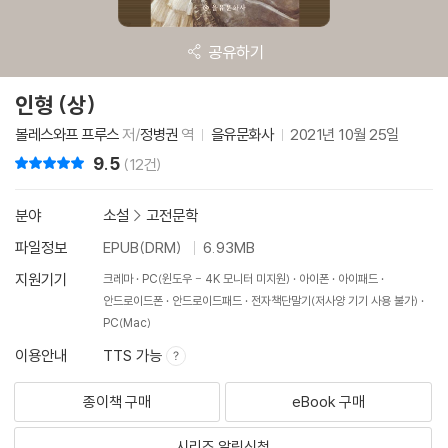
공유하기
인형 (상)
볼레스와프 프루스
저/
정병권
역
을유문화사
2021년 10월 25일
9.5
리뷰 총점
(12건)
분야
소설
>
고전문학
파일정보
EPUB(DRM)
6.93MB
지원기기
크레마
PC(윈도우 - 4K 모니터 미지원)
아이폰
아이패드
안드로이드폰
안드로이드패드
전자책단말기(저사양 기기 사용 불가)
PC(Mac)
이용안내
TTS 가능
종이책 구매
eBook 구매
시리즈 알림신청