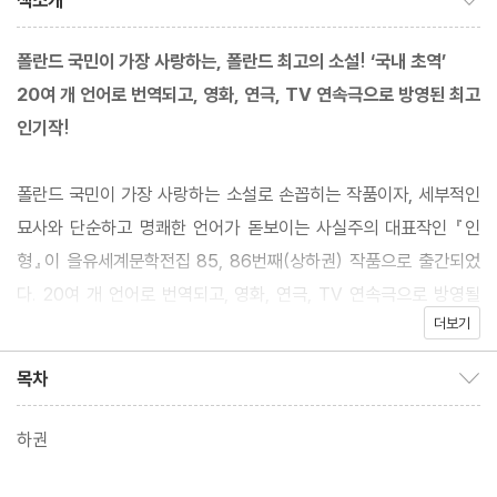
책소개
폴란드 국민이 가장 사랑하는, 폴란드 최고의 소설! ‘국내 초역’
20여 개 언어로 번역되고, 영화, 연극, TV 연속극으로 방영된 최고
인기작!
폴란드 국민이 가장 사랑하는 소설로 손꼽히는 작품이자, 세부적인
묘사와 단순하고 명쾌한 언어가 돋보이는 사실주의 대표작인 『인
형』이 을유세계문학전집 85, 86번째(상하권) 작품으로 출간되었
다. 20여 개 언어로 번역되고, 영화, 연극, TV 연속극으로 방영될
더보기
정도로 많은 사랑을 받았지만 국내에는 처음 소개되는 작품이다. 이
소설은 다양한 인간의 내면을 세밀하게 보여 주는 흥미로운 이야기
목차
목차 보이기/감추기
전개로 흠뻑 빠져들게 만드는 힘이 있다.
하권