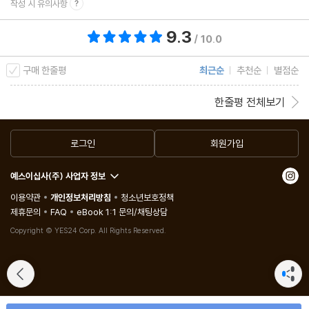
작성 시 유의사항
9.3
총 평점 9.3점
/ 10.0
구매 한줄평
최근순
추천순
별점순
한줄평 전체보기
로그인
회원가입
예스이십사(주) 사업자 정보
이용약관
개인정보처리방침
청소년보호정책
제휴문의
FAQ
eBook 1:1 문의/채팅상담
Copyright © YES24 Corp. All Rights Reserved.