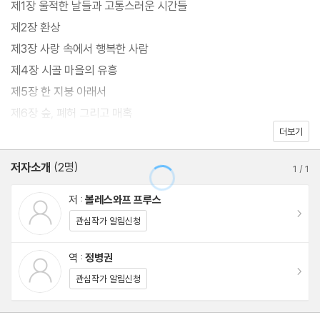
제1장 울적한 날들과 고통스러운 시간들
제2장 환상
제3장 사랑 속에서 행복한 사람
제4장 시골 마을의 유흥
제5장 한 지붕 아래서
제6장 숲, 폐허 그리고 매혹
더보기
제7장 늙은 점원의 회고(1)
제8장 늙은 점원의 회고(2)
저자소개
(2명)
1
/
1
제9장 늙은 점원의 회고(3)
제10장 숙녀들과 여자들
저 :
볼레스와프 프루스
이동
제11장 어떤 식으로 눈이 뜨이기 시작하나
관심작가 알림신청
제12장 결혼에 합의한 한 쌍
역 :
정병권
제13장 Tempus fugit, aeternitas mane(세월은 흘러가고, 영원
이동
관심작가 알림신청
은 남는다)
제14장 늙은 점원의 회고(4)