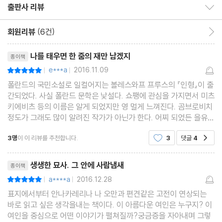
제15장 무기력 상태의 정신
출판사 리뷰
출판사 리뷰 보이기/감추기
제16장 늙은 점원의 회고(5)
회원리뷰
(6건)
회원리뷰 이동
제17장
리뷰제목
부록
나를 태우면 한 줌의 재만 남겠지
종이책
주
e***a
2016.11.09
평점10점
|
|
해설: 폴란드 실증주의 문학을 대변하는 소설 『인형』
폴란드의 국민소설로 일컬어지는 볼레스와프 프루스의 『인형』이 출
판본 소개
간되었다. 사실 폴란드 문학은 낯설다. 쇼팽에 관심을 가지면서 미츠
키에비츠 등의 이름은 알게 되었지만 영 멀게 느껴진다. 곰브로비치
볼레스와프 프루스 연보
정도가 그래도 많이 알려진 작가가 아닌가 한다. 어찌 되었든 을유세
계문학으로 만나게 된 『인형』은 너무 재미있어서 아주 오랜만에 소
3명
이 이 리뷰를 추천합니다.
3
댓글
4
공감
설의 세계로 푹 빠지게 되는 독서를 할 수
리뷰제목
생생한 묘사. 그 안에 사람냄새
종이책
a****a
2016.12.28
평점10점
|
|
표지에서부터 안나카레리나 나 오만과 편견같은 고전이 연상되는
바로 읽고 싶은 생각을내는 책이다. 이 아름다운 여인은 누구지? 이
여인을 중심으로 어떤 이야기가 펼쳐질까?궁금증을 자아내며 그렇