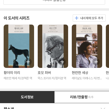
이 도서의 시리즈
내서재에 모두 추가
황야의 이리
호모 파버
현란한 세상
한
헤르만 헤세 저/권혁준 역
막스 프리쉬 저/정미경 역
레이날도 아레나스 저/변선
나
희 역
역
도서정보
리뷰/한줄평
6/6
책소개 보이기/감추기