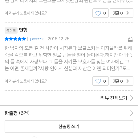
던 남자 다아시와 그런그를 그저첫만남의 편견으로 맘을 닫아두었
던 여자 엘리자베스.인형에서는 이자벨라가 귀족의 특권의식과 오
이 리뷰가 도움이 되었나요?
0
댓글
0
공감
만한 상류 귀족층으로 나온다.보쿨스키는 그런 그녀에게
리뷰제목
인형
종이책
p****k
2016.12.25
평점10점
|
|
한 남자의 모든 걸 건 사랑이 시작된다.보쿨스키는 이자벨라를 위해
죽을 각오를 하고 위험한 일로 큰돈을 벌어 돌아온다.하지만 대귀족
의 틀 속에서 사랑보다 그 틀을 지켜줄 보호자를 찾는 여자에겐 그
는 어떤 존재일까?사랑 안에서 신분과 재산은 어떤 의미인가?도대
체 보쿨스키는 어떤 선택을 할 것인가?읽는 내내 "위대한 캣츠비"도
이 리뷰가 도움이 되었나요?
0
댓글
0
공감
떠오르고 "바람과 함께 사라지다." 도 떠올라 안
리뷰 전체보기
한줄평
(6건)
한줄평 이동
한줄평 쓰기