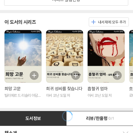
이 도서의 시리즈
내서재에 모두 추가
희망 고문
희귀 성씨를 찾습니다
흡혈귀 엄마
흐
빌리에르 드 리슬리 아담
아서 코난 도일 저
아서 코난 도일 저
로
저
도서정보
리뷰/한줄평
0/1
책소개 보이기/감추기