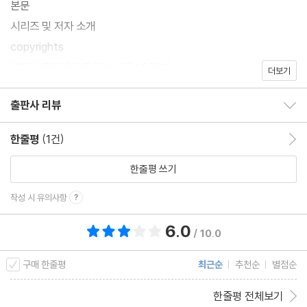
본문
시리즈 및 저자 소개
copyrights
(참고) 종이책 기준 쪽수: 26 (추정치)
더보기
출판사 리뷰
출판사 리뷰 보이기/감추기
한줄평
(1건)
한줄평 이동
한줄평 쓰기
작성 시 유의사항
6.0
총 평점 6.0점
/ 10.0
구매 한줄평
최근순
추천순
별점순
한줄평 전체보기