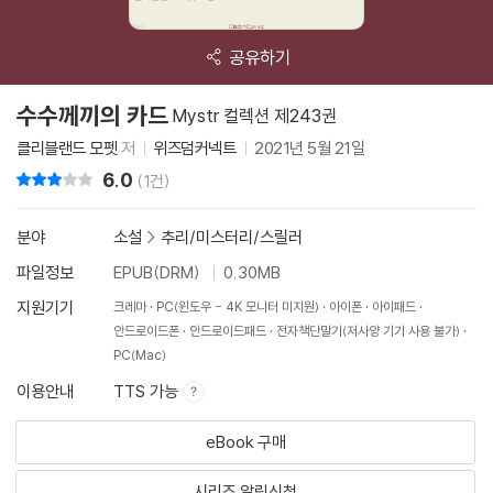
공유하기
수수께끼의 카드
Mystr 컬렉션 제243권
클리블랜드 모펫
저
위즈덤커넥트
2021년 5월 21일
6.0
리뷰 총점
(1건)
분야
소설
>
추리/미스터리/스릴러
파일정보
EPUB(DRM)
0.30MB
지원기기
크레마
PC(윈도우 - 4K 모니터 미지원)
아이폰
아이패드
안드로이드폰
안드로이드패드
전자책단말기(저사양 기기 사용 불가)
PC(Mac)
이용안내
TTS 가능
eBook 구매
시리즈 알림신청