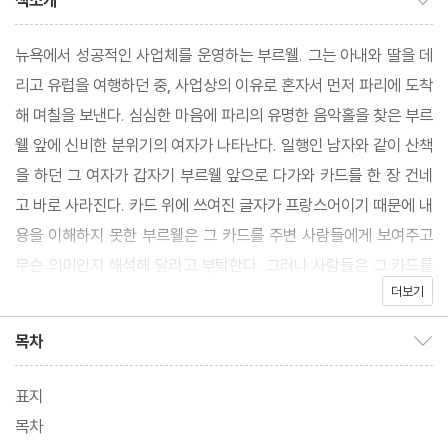
책소개
뉴욕에서 성공적인 사업체를 운영하는 부르웰. 그는 아내와 딸을 데
리고 유럽을 여행하던 중, 사업상의 이유로 혼자서 먼저 파리에 도착
해 며칠을 보낸다. 심심한 마음에 파리의 유명한 음악홀을 찾은 부르
웰 앞에 신비한 분위기의 여자가 나타난다. 일행인 남자와 같이 산책
을 하던 그 여자가 갑자기 부르웰 앞으로 다가와 카드를 한 장 건네
고 바로 사라진다. 카드 위에 쓰여진 글자가 프랑스어이기 때문에 내
용을 이해하지 못한 부르웰은 그 카드를 주변 사람들에게 보여주고
무슨 의미인지 해석해 달라고 부탁한다. 그러나 사람들은 그 카드를
더보기
보자마자 부르웰을 멀리하기 시작한다.
* '수수께끼의 카드 (The Mysterious Card)' 는 수수께끼가 풀리
목차
목차 보이기/감추기
지 않은 열린 결말을 가지고 있다. '카드의 수수께끼 (The Mysteri
ous Card Unveiled)' 는 유사한 제목으로 후일 같은 저자에 의해
표지
서 발표되었다. (두 작품 모두 2021년 5월, 위즈덤커넥트 펴냄)
목차