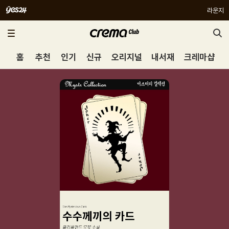
라운지
홈
추천
인기
신규
오리지널
내서재
크레마샵