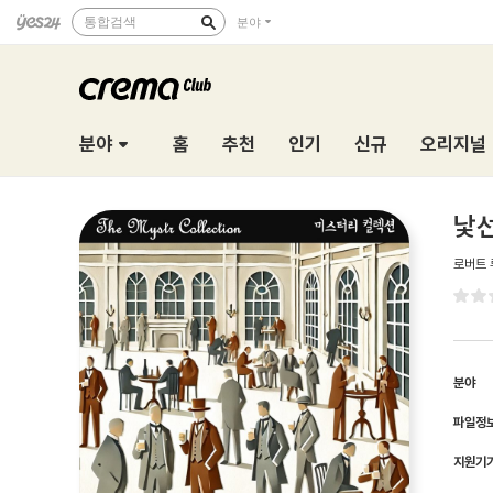
통합검색
분야
분야
홈
추천
인기
신규
오리지널
낯선
로버트 
분야
파일정
지원기