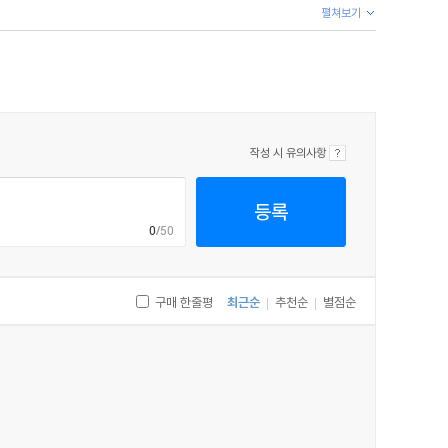
펼쳐보기
지 궁금해지기 시작했다.
어가겠지."
작성 시 유의사항
등록
수많은 드라마와 단막극 등으로 제작되었다."
0
/50
과 자주 비교되지 않는 편이다. 그러나 나에게 이것은 스스로
작품은 세 가지 기준에 완전히 부합한다."
구매 한줄평
최근순
추천순
별점순
|
|
것과 죽임을 당하는 방식 등의 기본 아이디어가 우연에 의해
 있다."