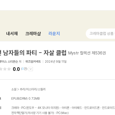
내서재
크레마샵
라운지
크레마클럽 상품
 남자들의 파티 - 자살 클럽
Mystr 컬렉션 제536권
루이스 스티븐슨
저
위즈덤커넥트
2024년 9월 11일
0.0
(
0
건)
소설
>
추리/미스터리/스릴러
보
EPUB(DRM)
0.72MB
기
크레마
PC(윈도우 - 4K 모니터 미지원)
아이폰
아이패드
안드로이드폰
안드로이드
전자책단말기(저사양 기기 사용 불가)
PC(Mac)