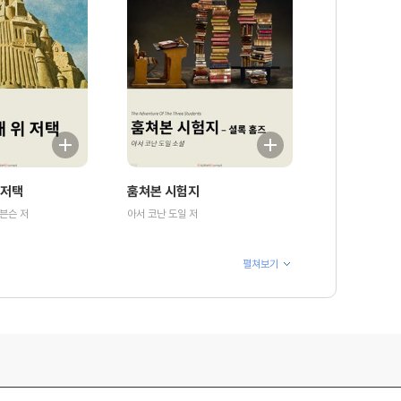
 저택
훔쳐본 시험지
븐슨 저
아서 코난 도일 저
펼쳐보기