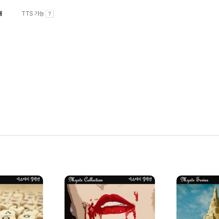
내
TTS 가능