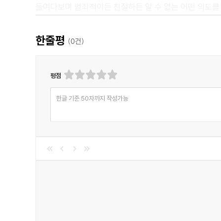
들여다보며 범죄적이든 친절하든 알 수 없는 어떤 의도를
"그들은 전쟁에 대해 이야기하지만, 이곳이 바로 인류의 
그리고 그만큼 오래 걸어야 비로소 발견한 이 복잡한 장면
한줄평
(
0
건)
"지금의 시기는 정말 좋구나." 그가 생각에 잠겼다.
"나는 여전히 이방인이고 어쩌면 낯선 공기를 마시고 있을
평점
<추천평>
한글 기준 50자까지 작성가능
"보헤미아 왕자와 수행원이 탐정으로 등장하는 추리소설이
- 위키피디아
"나는 이 짧고 어두운 책을 즐긴 몇 안 되는 사람들 중 
정의하기에 확실한 고전이다. 고전에 대한 나의 세 가지 기
- Mathos, Goodreads 독자
"특히 19 세기에 클럽에 대한 아이디어가 놀랍기 때문에
결정됨을 알기는 했다. 하지만 저자는 더 나아가 그 클럽
- Classic, Goodreads 독자