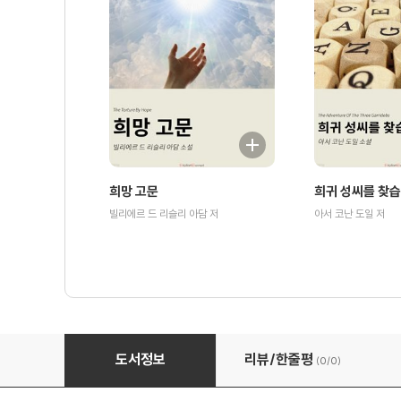
희망 고문
희귀 성씨를 찾
빌리에르 드 리슬리 아담 저
아서 코난 도일 저
낯선 남자들의 파티 - 자살 클럽
도서정보
리뷰/한줄평
(0/
0
)