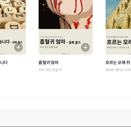
습니다
흡혈귀 엄마
흐르는 모래 위
아서 코난 도일 저
로버트 루이스 스티