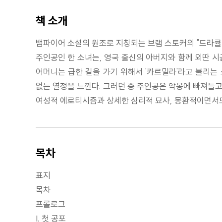
책 소개
뱀파이어 소설의 원조로 지칭되는 브램 스토커의 "드라큘
주인공인 한 소녀는, 영국 출신의 아버지와 함께 외딴 시
어머니는 급한 길을 가기 위해서 '카르밀라'라고 불리는
없는 열정을 느낀다. 그러던 중 주인공은 악몽에 빠져들고
여성적 에로티시즘과 상세한 심리적 묘사, 몽환적이면서도
목차
표지
목차
프롤로그
I. 첫 공포