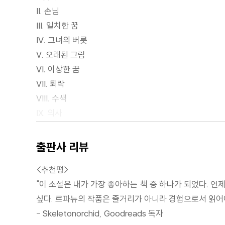
II. 손님
III. 일치한 꿈
IV. 그녀의 버릇
V. 오래된 그림
VI. 이상한 꿈
VII. 퇴락
VIII. 수색
IX. 의사
X. 지독한 슬픔
XI. 그의 이야기
출판사 리뷰
XII. 정중한 부탁
<추천평>
XIII. 나뭇꾼
"이 소설은 내가 가장 좋아하는 책 중 하나가 되었다. 언
XIV. 조우
싶다. 르파뉴의 작품은 줄거리가 아니라 경험으로서 읽어야
XV. 공식 절차의 집행
- Skeletonorchid, Goodreads 독자
XVI. 결론