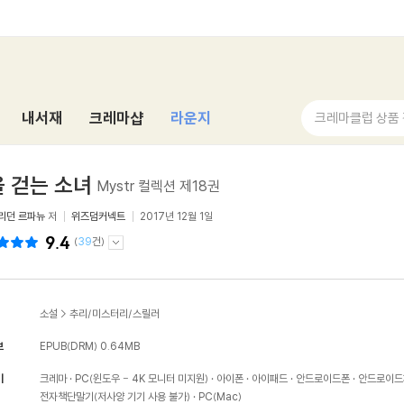
내서재
크레마샵
라운지
크레마클럽 상품
 걷는 소녀
Mystr 컬렉션 제18권
리던 르파뉴
저
위즈덤커넥트
2017년 12월 1일
9.4
(
39
건)
소설
>
추리/미스터리/스릴러
보
EPUB(DRM)
0.64MB
기
크레마
PC(윈도우 - 4K 모니터 미지원)
아이폰
아이패드
안드로이드폰
안드로이드
전자책단말기(저사양 기기 사용 불가)
PC(Mac)