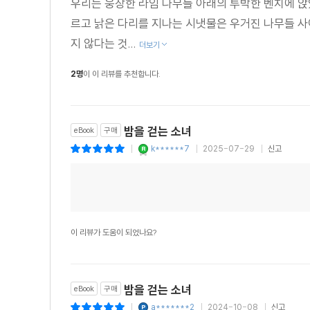
우리는 웅장한 라임 나무들 아래의 투박한 벤치에 앉았
르고 낡은 다리를 지나는 시냇물은 우거진 나무들 사
지 않다는 것...
더보기
2명
이 이 리뷰를 추천합니다.
밤을 걷는 소녀
eBook
구매
k******7
2025-07-29
신고
|
|
|
이 리뷰가 도움이 되었나요?
밤을 걷는 소녀
eBook
구매
a*******2
2024-10-08
신고
|
|
|