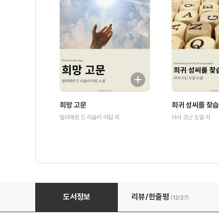
희망 고문
희귀 성씨를 찾
빌리에르 드 리슬리 아담 저
아서 코난 도일 저
밤을 걷는 소녀
도서정보
리뷰/한줄평
(12/
27
)