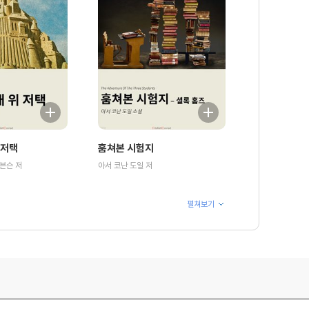
 저택
훔쳐본 시험지
븐슨 저
아서 코난 도일 저
펼쳐보기