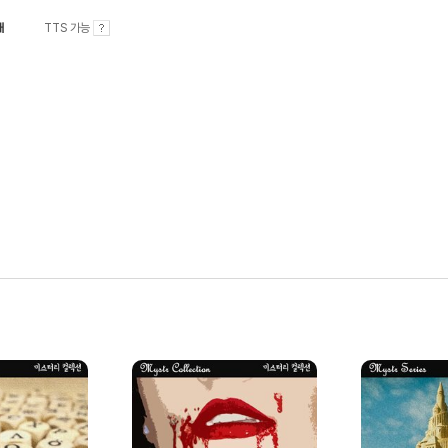
내
TTS 가능