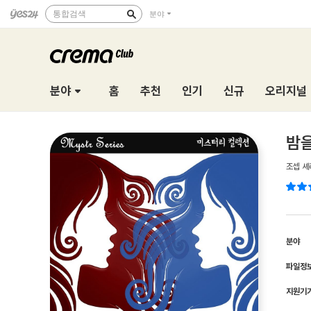
통합검색
분야
분야
홈
추천
인기
신규
오리지널
밤을
조셉 셰
분야
파일정
지원기