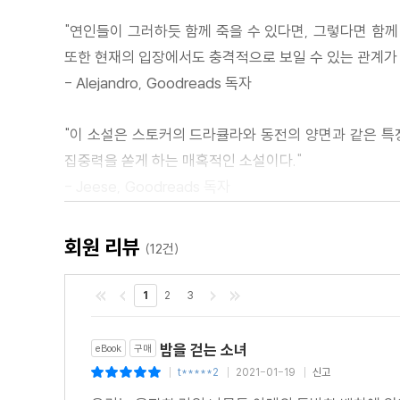
시리즈 및 저자 소개
"연인들이 그러하듯 함께 죽을 수 있다면, 그렇다면 함께
copyrights
또한 현재의 입장에서도 충격적으로 보일 수 있는 관계가 
(참고) 종이책 기준 쪽수: 149 (추정치)
- Alejandro, Goodreads 독자
"이 소설은 스토커의 드라큘라와 동전의 양면과 같은 특
집중력을 쏟게 하는 매혹적인 소설이다."
- Jeese, Goodreads 독자
"지금까지 창작된 뱀파이어 작품 중 최고의 작품. 동의하
회원 리뷰
(12건)
- Nick Pageant, Goodreads 독자
1
2
3
"이 소설은 내가 읽어본 뱀파이어 이야기 중 가장 완성도
집중한다. 그리고 뱀파이어의 행동에 에로티시즘적 요소를
밤을 걷는 소녀
eBook
구매
- Werner, Goodreads 독자
t*****2
2021-01-19
신고
|
|
|