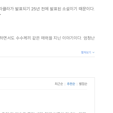
드라큘라가 발표되기 25년 전에 발표된 소설이기 때문이다.
"
호하면서도 수수께끼 같은 매력을 지닌 이야기이다. 엄청난
펼쳐보기
최근순
추천순
별점순
|
|
짧은 소설이다. 작가는, 피와 잔혹함 대신, 심리적 공포에
않게 만든다."