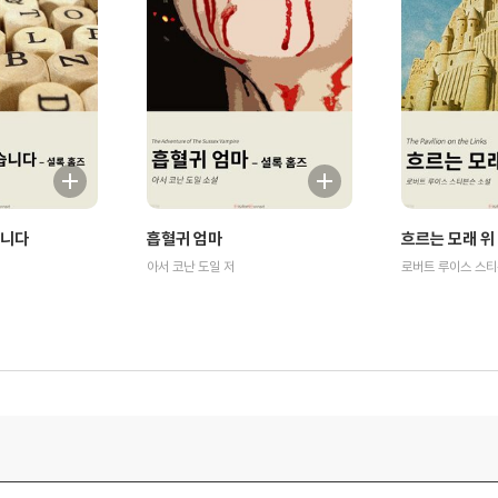
습니다
흡혈귀 엄마
흐르는 모래 위
아서 코난 도일 저
로버트 루이스 스티