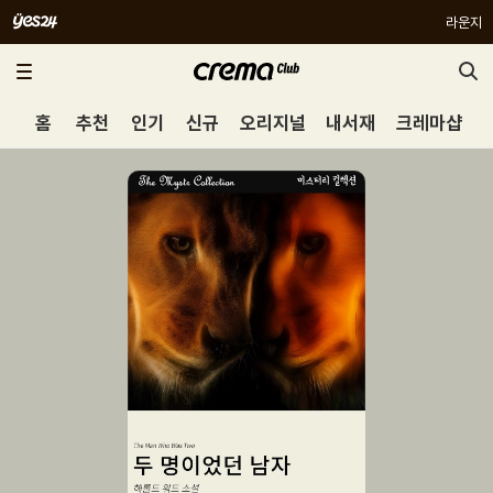
라운지
홈
추천
인기
신규
오리지널
내서재
크레마샵