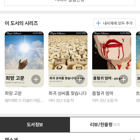
이 도서의 시리즈
내서재에 모두 추가
희망 고문
희귀 성씨를 찾습니다
흡혈귀 엄마
흐
빌리에르 드 리슬리 아담
아서 코난 도일 저
아서 코난 도일 저
로
저
도서정보
리뷰/한줄평
0/0
책소개 보이기/감추기