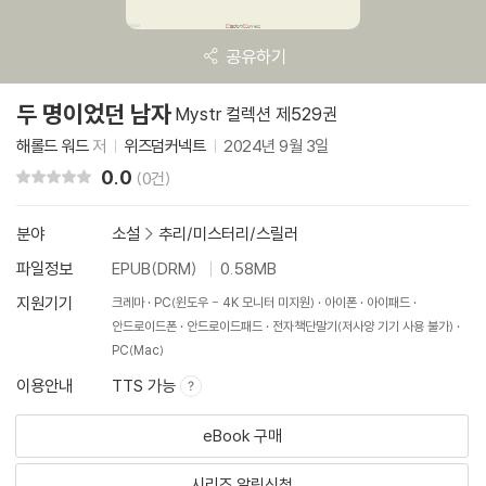
공유하기
두 명이었던 남자
Mystr 컬렉션 제529권
해롤드 워드
저
위즈덤커넥트
2024년 9월 3일
0.0
리뷰 총점
(0건)
분야
소설
>
추리/미스터리/스릴러
파일정보
EPUB(DRM)
0.58MB
지원기기
크레마
PC(윈도우 - 4K 모니터 미지원)
아이폰
아이패드
안드로이드폰
안드로이드패드
전자책단말기(저사양 기기 사용 불가)
PC(Mac)
이용안내
TTS 가능
eBook 구매
시리즈 알림신청