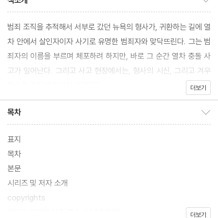
책소개
범죄 조직을 추적해서 서부로 갔던 뉴욕의 형사가, 귀환하는 길에 열
차 안에서 살인자이자 사기로 유명한 범죄자와 맞닥뜨린다. 그는 범
죄자의 이름을 부르며 체포하려 하지만, 바로 그 순간 열차 충돌 사
고가 일어난다. 그리고 사고 현장에서는, 형사의 시신, 그리고 겨우
목숨을 건진 범죄자가 발견된다.
더보기
목차
목차 보이기/감추기
표지
목차
본문
시리즈 및 저자 소개
copyrights
(참고) 종이책 기준 쪽수: 13 (추정치)
더보기