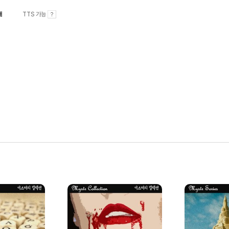
내
TTS 가능