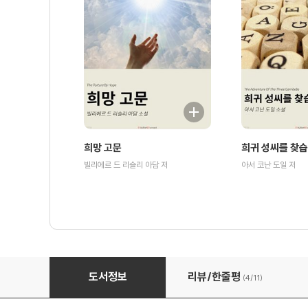
희망 고문
희귀 성씨를 찾
빌리에르 드 리슬리 아담 저
아서 코난 도일 저
아이비 코티지 살인 사건
도서정보
리뷰/한줄평
(4/
11
)