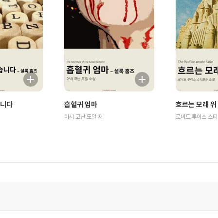
습니다
흡혈귀 엄마
흐르는 모래 위
아서 코난 도일 저
로버트 루이스 스티