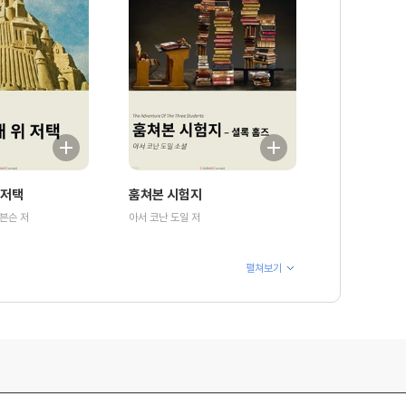
 저택
훔쳐본 시험지
븐슨 저
아서 코난 도일 저
펼쳐보기