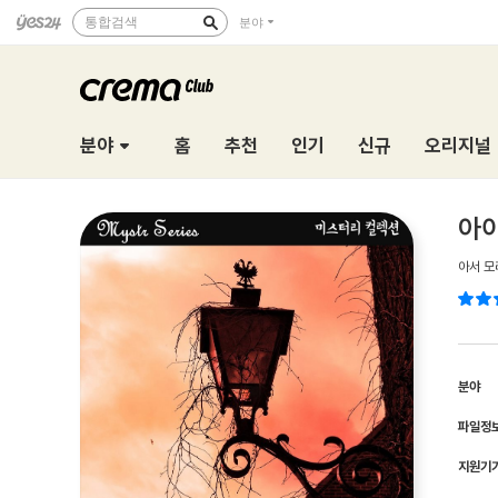
통합검색
분야
분야
홈
추천
인기
신규
오리지널
아이
아서 모
분야
파일정
지원기