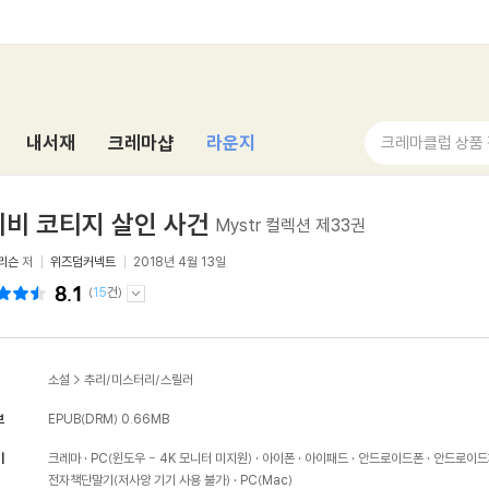
내서재
크레마샵
라운지
크레마클럽 상품
비 코티지 살인 사건
Mystr 컬렉션 제33권
리슨
저
위즈덤커넥트
2018년 4월 13일
8.1
(
15
건)
소설
>
추리/미스터리/스릴러
보
EPUB(DRM)
0.66MB
기
크레마
PC(윈도우 - 4K 모니터 미지원)
아이폰
아이패드
안드로이드폰
안드로이드
전자책단말기(저사양 기기 사용 불가)
PC(Mac)