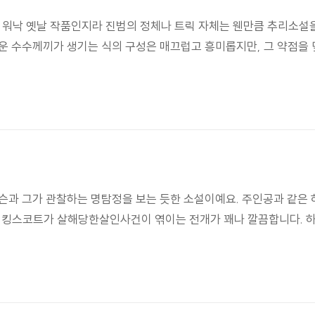
 워낙 옛날 작품인지라 진범의 정체나 트릭 자체는 웬만큼 추리소설을
운 수수께끼가 생기는 식의 구성은 매끄럽고 흥미롭지만, 그 약점을 
왓슨과 그가 관찰하는 명탐정을 보는 듯한 소설이예요. 주인공과 같은
런 킹스코트가 살해당한살인사건이 엮이는 전개가 꽤나 깔끔합니다. 하