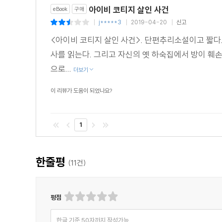
아이비 코티지 살인 사건
eBook
구매
j*****3
2019-04-20
신고
|
|
|
<아이비 코티지 살인 사건>. 단편추리소설이고 짧다
사를 읽는다. 그리고 자신의 옛 하숙집에서 방이 훼손되
으로...
더보기
이 리뷰가 도움이 되었나요?
1
한줄평
(
11
건)
평점
한글 기준 50자까지 작성가능