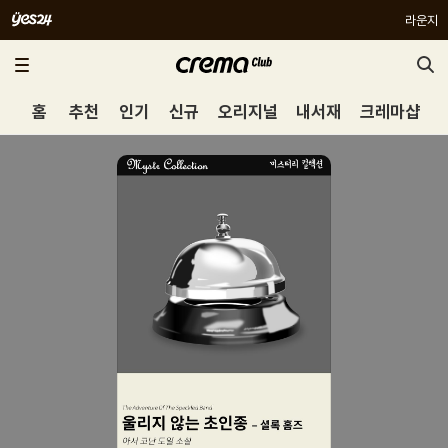
라운지
홈
추천
인기
신규
오리지널
내서재
크레마샵