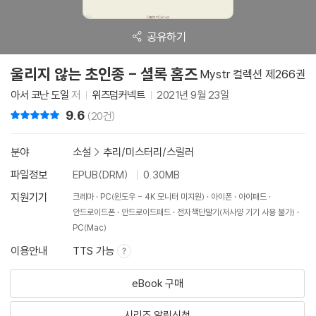
공유하기
울리지 않는 초인종 - 셜록 홈즈
Mystr 컬렉션 제266권
아서 코난 도일
저
위즈덤커넥트
2021년 9월 23일
9.6
리뷰 총점
(20건)
분야
소설
>
추리/미스터리/스릴러
파일정보
EPUB(DRM)
0.30MB
지원기기
크레마
PC(윈도우 - 4K 모니터 미지원)
아이폰
아이패드
안드로이드폰
안드로이드패드
전자책단말기(저사양 기기 사용 불가)
PC(Mac)
이용안내
TTS 가능
eBook 구매
시리즈 알림신청