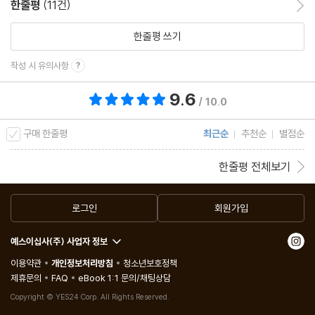
한줄평
(11건)
한줄평 쓰기
작성 시 유의사항
9.6
총 평점 9.6점
/ 10.0
구매 한줄평
최근순
추천순
별점순
한줄평 전체보기
로그인
회원가입
예스이십사(주) 사업자 정보
이용약관
개인정보처리방침
청소년보호정책
제휴문의
FAQ
eBook 1:1 문의/채팅상담
Copyright © YES24 Corp. All Rights Reserved.