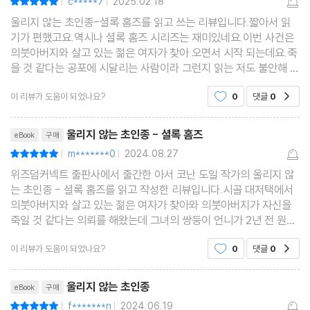
c*****7
2025.02.18
|
|
울리지 않는 초인종-셜록 홈즈를 읽고 쓰는 리뷰입니다.짧아서 읽
기가 편했고요.역시나 셜록 홈즈 시리즈는 재미있네요.이번 사건은
의붓아버지와 살고 있는 젊은 여자가 찾아 오면서 시작 되는데요.죽
을 것 같다는 공포에 시달리는 사람이라 그런지 읽는 저도 불안해 하
면서 봤네요
이 리뷰가 도움이 되었나요?
0
댓글
0
공감
리뷰제목
울리지 않는 초인종 - 셜록 홈즈
eBook
구매
m*******0
2024.08.27
평점10점
|
|
위즈덤커넥트 출판사에서 출간한 아서 코난 도일 작가의 울리지 않
는 초인종 - 셜록 홈즈를 읽고 작성한 리뷰입니다.시골 대저택에서
의붓아버지와 살고 있는 젊은 여자가 찾아와 의붓아버지가 자신을
죽일 것 같다는 의뢰를 해왔는데 그녀의 쌍둥이 언니가 2년 전 원인
을 알 수 없는 죽음을 당한 이야기를 들려준다.흥미롭고 재밌었어요.
이 리뷰가 도움이 되었나요?
0
댓글
0
공감
리뷰제목
울리지 않는 초인종
eBook
구매
f*******n
2024.06.19
평점10점
|
|