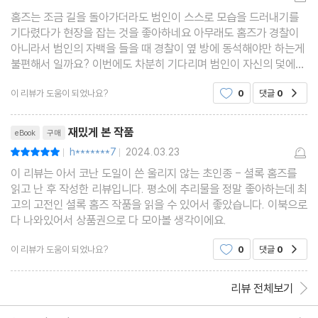
홈즈는 조금 길을 돌아가더라도 범인이 스스로 모습을 드러내기를
기다렸다가 현장을 잡는 것을 좋아하네요 아무래도 홈즈가 경찰이
아니라서 범인의 자백을 들을 때 경찰이 옆 방에 동석해야만 하는게
불편해서 일까요? 이번에도 차분히 기다리며 범인이 자신의 덫에
스스로 빠지기를 기다렸다 잡는 모습이 인상깊어요
이 리뷰가 도움이 되었나요?
0
댓글
0
공감
리뷰제목
재밌게 본 작품
eBook
구매
h*******7
2024.03.23
평점10점
|
|
이 리뷰는 아서 코난 도일이 쓴 울리지 않는 초인종 - 셜록 홈즈를
읽고 난 후 작성한 리뷰입니다. 평소에 추리물을 정말 좋아하는데 최
고의 고전인 셜록 홈즈 작품을 읽을 수 있어서 좋았습니다. 이북으로
다 나와있어서 상품권으로 다 모아볼 생각이에요.
이 리뷰가 도움이 되었나요?
0
댓글
0
공감
리뷰 전체보기
한줄평 이동