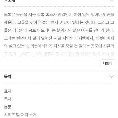
책소개
보통은 늦잠을 자는 셜록 홈즈가 웬일인지 아침 일찍 일어나 왓슨을
깨운다. 그들을 찾아온 젊은 여자 손님이 있다는 것이다. 그리고 그
들은 다급함과 공포가 드러나는 분위기의 젊은 여자를 만나게 된다.
그녀는 런던에서 멀리 떨어진 시골 지역의 대저택에서, 의붓아버지
와 살고 있는데, 의붓아버지가 자신을 죽일 것 같다는 공포에 시달리
고 있다. 그리고 그녀의 쌍둥이 언니가 2년 전 자신의 방 안에서 원
인을 알 수 없는 죽음을 당한 것에 대해서 이야기한다.
더보기
목차
목차 보이기/감추기
표지
목차
본문
시리즈 및 저자 소개