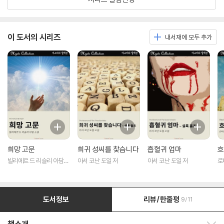
이 도서의 시리즈
내서재에 모두 추가
희망 고문
희귀 성씨를 찾습니다
흡혈귀 엄마
흐
빌리에르 드 리슬리 아담
아서 코난 도일 저
아서 코난 도일 저
로
저
도서정보
리뷰/한줄평
9/11
책소개 보이기/감추기