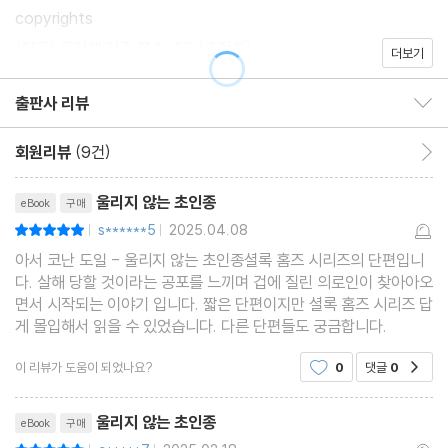
copyrights
(참고) 종이책 기준 쪽수: 50 (추정치)
더보기
출판사 리뷰
출판사 리뷰 보이기/감추기
회원리뷰
(9건)
회원리뷰 이동
리뷰제목
울리지 않는 초인종
eBook
구매
s******5
2025.04.08
평점10점
|
|
아서 코난 도일 - 울리지 않는 초인종셜록 홈즈 시리즈의 단편입니
다. 살해 당할 것이라는 공포를 느끼며 겁에 질린 의로인이 찾아아오
면서 시작되는 이야기 입니다. 짧은 단편이지만 셜록 홈즈 시리즈 답
게 몰입해서 읽을 수 있었습니다. 다른 단편들도 궁금합니다.
이 리뷰가 도움이 되었나요?
0
댓글
0
공감
리뷰제목
울리지 않는 초인종
eBook
구매
평점10점