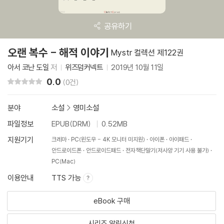
공유하기
오랜 복수 - 해적 이야기
Mystr 컬렉션 제122권
아서 코난 도일
저
위즈덤커넥트
2019년 10월 11일
0.0
리뷰 총점
(0건)
분야
소설
>
영미소설
파일정보
EPUB(DRM)
0.52MB
지원기기
크레마
PC(윈도우 - 4K 모니터 미지원)
아이폰
아이패드
안드로이드폰
안드로이드패드
전자책단말기(저사양 기기 사용 불가)
PC(Mac)
이용안내
TTS 가능
eBook 구매
시리즈 알림신청