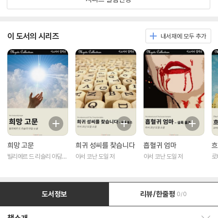
이 도서의 시리즈
내서재에 모두 추가
희망 고문
희귀 성씨를 찾습니다
흡혈귀 엄마
흐
빌리에르 드 리슬리 아담
아서 코난 도일 저
아서 코난 도일 저
로
저
도서정보
리뷰/한줄평
0/0
책소개 보이기/감추기