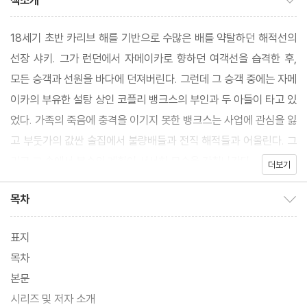
책소개
18세기 초반 카리브 해를 기반으로 수많은 배를 약탈하던 해적선의
선장 샤키. 그가 런던에서 자메이카로 향하던 여객선을 습격한 후,
모든 승객과 선원을 바다에 던져버린다. 그런데 그 승객 중에는 자메
이카의 부유한 설탕 상인 코플리 뱅크스의 부인과 두 아들이 타고 있
었다. 가족의 죽음에 충격을 이기지 못한 뱅크스는 사업에 관심을 잃
고 부둣가의 값싼 술집에서 불량배들과 전직 해적들과 어울린다. 그
리고 그 속에서 복수의 계획이 서서히 모습을 갖춰나간다.
더보기
목차
목차 보이기/감추기
표지
목차
본문
시리즈 및 저자 소개