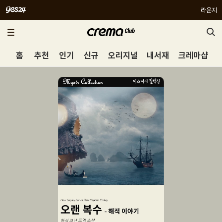
라운지
홈
추천
인기
신규
오리지널
내서재
크레마샵