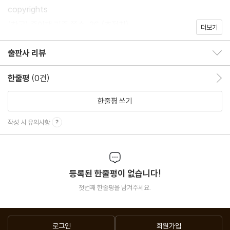
copyrights
(참고) 종이책 기준 쪽수: 26 (추정치)
더보기
출판사 리뷰
출판사 리뷰 보이기/감추기
한줄평
(0건)
한줄평 이동
한줄평 쓰기
작성 시 유의사항
등록된 한줄평이 없습니다!
첫번째 한줄평을 남겨주세요.
로그인
회원가입