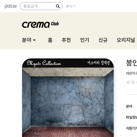
통합검색
분야
분야
홈
추천
인기
신규
오리지널
봉인
베른하르
분야
파일정
지원기