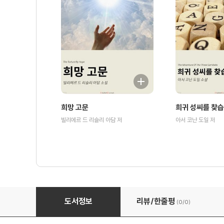
희망 고문
희귀 성씨를 찾
빌리에르 드 리슬리 아담 저
아서 코난 도일 저
봉인된 방
도서정보
리뷰/한줄평
(0/
0
)