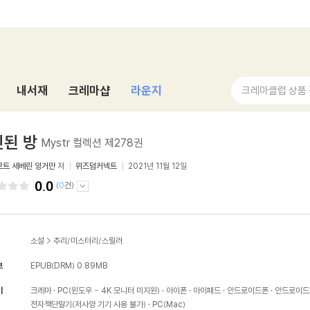
내서재
크레마샵
라운지
크레마클럽 상품
된 방
Mystr 컬렉션 제278권
트 세베린 잉거만
저
위즈덤커넥트
2021년 11월 12일
0.0
(
0
건)
소설
>
추리/미스터리/스릴러
보
EPUB(DRM)
0.89MB
기
크레마
PC(윈도우 - 4K 모니터 미지원)
아이폰
아이패드
안드로이드폰
안드로이드
전자책단말기(저사양 기기 사용 불가)
PC(Mac)