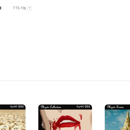
내
TTS 가능