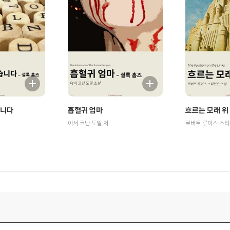
습니다
흡혈귀 엄마
흐르는 모래 위
아서 코난 도일 저
로버트 루이스 스티