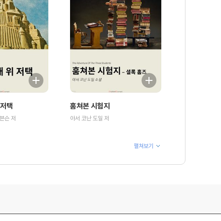
 저택
훔쳐본 시험지
븐슨 저
아서 코난 도일 저
펼쳐보기