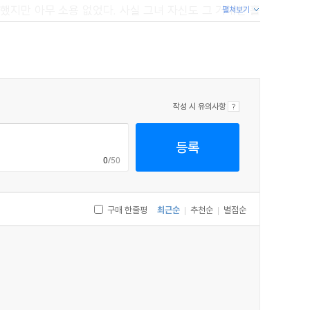
했지만 아무 소용 없었다. 사실 그녀 자신도 그 거대한 홀
펼쳐보기
열정을 가지고 있었고, 그녀의 어머니는 결혼식 날 화려한
가 그 홀에 대해서 가진 어리석은 편견에 저항했고, 그녀가
온 세상이 그 전설을 잊도록 만들려고 노력했다. 내적으로는
서 흥겨운 춤곡이 흘러나왔고, 그 홀은 수수께끼에 휩싸인
작성 시 유의사항
등록
0
/50
구매 한줄평
최근순
추천순
별점순
|
|