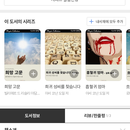
이 도서의 시리즈
내서재에 모두 추가
희망 고문
희귀 성씨를 찾습니다
흡혈귀 엄마
흐
빌리에르 드 리슬리 아담
아서 코난 도일 저
아서 코난 도일 저
로
저
도서정보
리뷰/한줄평
1/3
책소개 보이기/감추기