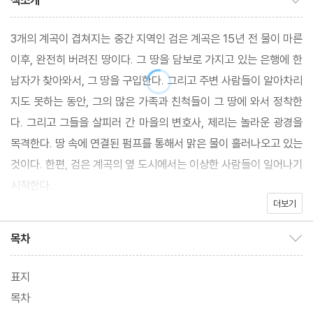
책소개
3개의 계곡이 겹쳐지는 중간 지역인 검은 계곡은 15년 전 물이 마른
이후, 완전히 버려진 땅이다. 그 땅을 담보로 가지고 있는 은행에 한
남자가 찾아와서, 그 땅을 구입한다. 그리고 주변 사람들이 알아차리
지도 못하는 동안, 그의 많은 가족과 친척들이 그 땅에 와서 정착한
다. 그리고 그들을 살피러 간 마을의 변호사, 제리는 놀라운 광경을
목격한다. 땅 속에 연결된 펌프를 통해서 맑은 물이 흘러나오고 있는
것이다. 한편, 검은 계곡의 옆 도시에서는 이상한 사람들이 일어나기
시작한다.
더보기
속도감 넘치는 전개, 끝까지 호기심을 자극하는 구성, 낯선 사람들에
대한 본능적 공포를 점진적으로 자극하는 문체가 어우러진 단편 소
목차
목차 보이기/감추기
설.
표지
목차