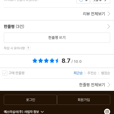
기배출소리였달까.. 아무튼 좀 많이 허무한 마무
리뷰 전체보기
한줄평
(3건)
한줄평 이동
한줄평 쓰기
작성 시 유의사항
8.7
총 평점 8.7점
/ 10.0
구매 한줄평
최근순
추천순
별점순
한줄평 전체보기
로그인
회원가입
예스이십사(주) 사업자 정보