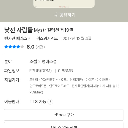
공유하기
낯선 사람들
Mystr 컬렉션 제19권
벤자민 페리스
저
위즈덤커넥트
2017년 12월 4일
8.0
리뷰 총점
(4건)
분야
소설
>
영미소설
파일정보
EPUB(DRM)
0.88MB
지원기기
크레마
PC(윈도우 - 4K 모니터 미지원)
아이폰
아이패드
안드로이드폰
안드로이드패드
전자책단말기(저사양 기기 사용 불가)
PC(Mac)
이용안내
TTS 가능
eBook 구매
시리즈 알림신청