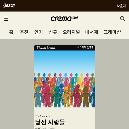
라운지
홈
추천
인기
신규
오리지널
내서재
크레마샵