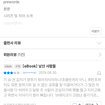
prewords
본문
시리즈 및 저자 소개
copyrights
(참고) 종이책 기준 쪽수: 43 (추정치)
더보기
출판사 리뷰
출판사 리뷰 보이기/감추기
회원리뷰
(1건)
회원리뷰 이동
리뷰제목
[eBook] 낯선 사람들
eBook
구매
m*****e
2019.06.30
평점6점
|
|
기.승.전.갑자기 분위기 퇴마의식이라니!초중반까지 아니, 후반초까
지도 묘한 분위기와 알 수 없는 공포를 잘 이끌어가다가 그 많은 마
을사람 다 버려두고 달랑 두 사람이 은십자가에 횃불 들고 지지고볶
고 하면서 이야기가 힘이 빠집니다. 브레이크가 고장난 증기기관차
가 요란한 소리를 내며 달려드는가 싶었는데, 알고보니 압력밥솥 증
이 리뷰가 도움이 되었나요?
0
댓글
0
공감