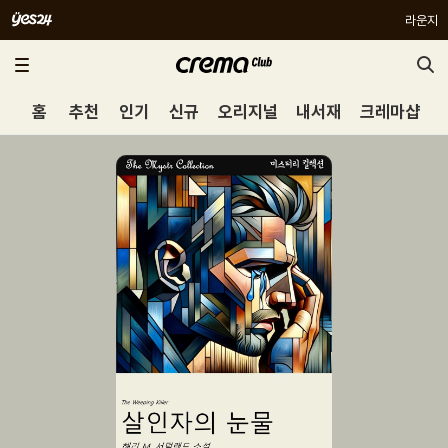
라운지
홈
추천
인기
신규
오리지널
내서재
크레마샵