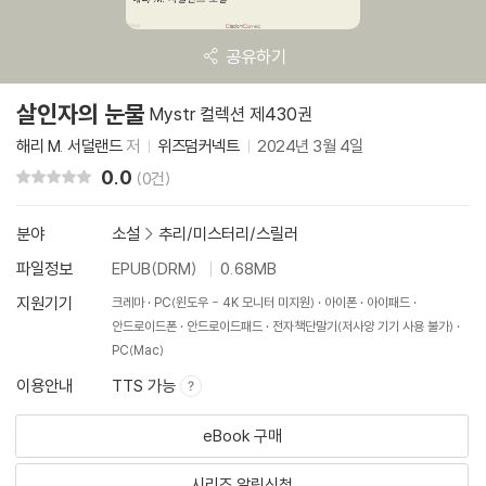
공유하기
살인자의 눈물
Mystr 컬렉션 제430권
해리 M. 서덜랜드
저
위즈덤커넥트
2024년 3월 4일
0.0
리뷰 총점
(0건)
분야
소설
>
추리/미스터리/스릴러
파일정보
EPUB(DRM)
0.68MB
지원기기
크레마
PC(윈도우 - 4K 모니터 미지원)
아이폰
아이패드
안드로이드폰
안드로이드패드
전자책단말기(저사양 기기 사용 불가)
PC(Mac)
이용안내
TTS 가능
eBook 구매
시리즈 알림신청