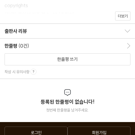
copyrights
(참고) 종이책 기준 쪽수: 12 (추정치)
더보기
출판사 리뷰
출판사 리뷰 보이기/감추기
한줄평
(0건)
한줄평 이동
한줄평 쓰기
작성 시 유의사항
등록된 한줄평이 없습니다!
첫번째 한줄평을 남겨주세요.
로그인
회원가입