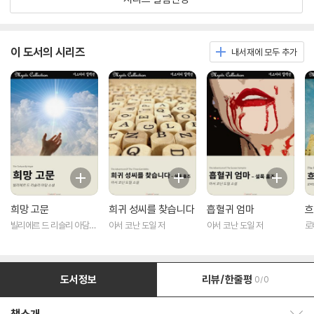
이 도서의 시리즈
내서재에 모두 추가
희망 고문
희귀 성씨를 찾습니다
흡혈귀 엄마
흐
빌리에르 드 리슬리 아담
아서 코난 도일 저
아서 코난 도일 저
로
저
도서정보
리뷰/한줄평
0/0
책소개 보이기/감추기