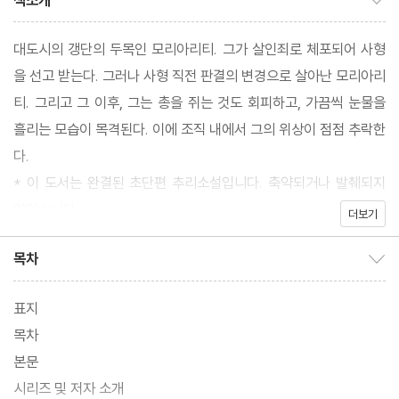
책소개
대도시의 갱단의 두목인 모리아리티. 그가 살인죄로 체포되어 사형
을 선고 받는다. 그러나 사형 직전 판결의 변경으로 살아난 모리아리
티. 그리고 그 이후, 그는 총을 쥐는 것도 회피하고, 가끔씩 눈물을
흘리는 모습이 목격된다. 이에 조직 내에서 그의 위상이 점점 추락한
다.
* 이 도서는 완결된 초단편 추리소설입니다. 축약되거나 발췌되지
않았습니다.
더보기
목차
목차 보이기/감추기
표지
목차
본문
시리즈 및 저자 소개